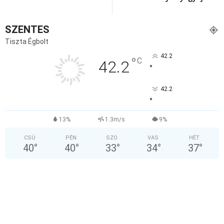
SZENTES
Tiszta Égbolt
42.2
°
C
42.2
°
42.2
°
13%
1.3m/s
9%
CSÜ
PÉN
SZO
VAS
HÉT
40
°
40
°
33
°
34
°
37
°