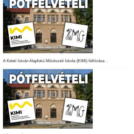
A Keleti István Alapfokú Művészeti Iskola (KIMI) felhívása…