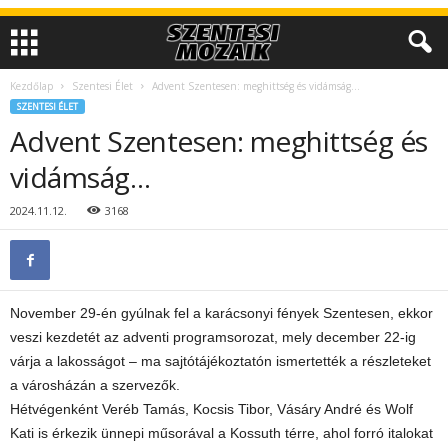
Kezdőlap
Szentesi Élet
Advent Szentesen: meghittség és vidámság…
SZENTESI ÉLET
Advent Szentesen: meghittség és
vidámság…
2024.11.12.
3168
November 29-én gyúlnak fel a karácsonyi fények Szentesen, ekkor
veszi kezdetét az adventi programsorozat, mely december 22-ig
várja a lakosságot – ma sajtótájékoztatón ismertették a részleteket
a városházán a szervezők.
Hétvégenként Veréb Tamás, Kocsis Tibor, Vásáry André és Wolf
Kati is érkezik ünnepi műsorával a Kossuth térre, ahol forró italokat