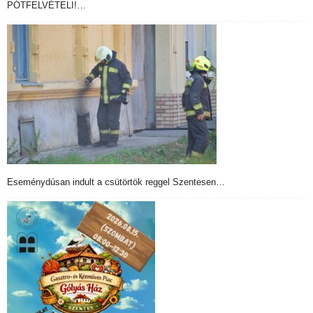
PÓTFELVÉTELI!…
Eseménydúsan indult a csütörtök reggel Szentesen…