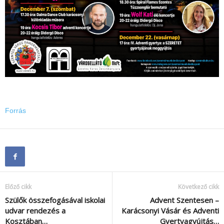
Forrás
Előző cikk
Következő cikk
Szülők összefogásával iskolai
Advent Szentesen –
udvar rendezés a
Karácsonyi Vásár és Adventi
Kosztában…
Gyertyagyújtás…