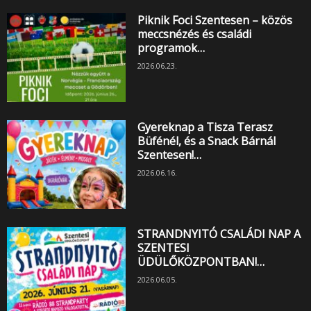
Piknik Foci Szentesen – közös
meccsnézés és családi
programok…
2026.06.23.
Gyereknap a Tisza Terasz
Büfénél, és a Snack Bárnál
Szentesen!…
2026.06.16.
STRANDNYITÓ CSALÁDI NAP A
SZENTESI
ÜDÜLŐKÖZPONTBAN!…
2026.06.05.