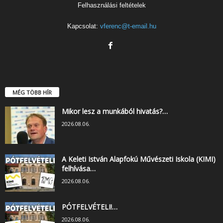
Felhasználási feltételek
Kapcsolat:
vferenc@t-email.hu
MÉG TÖBB HÍR
Mikor lesz a munkából hivatás?…
2026.08.06.
A Keleti István Alapfokú Művészeti Iskola (KIMI)
felhívása…
2026.08.06.
PÓTFELVÉTELI!…
2026.08.06.