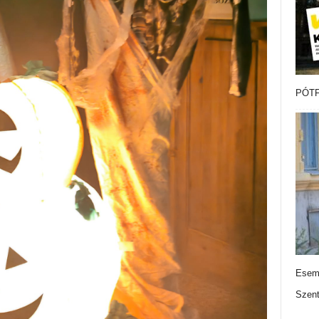
PÓTF
Esemé
Szen