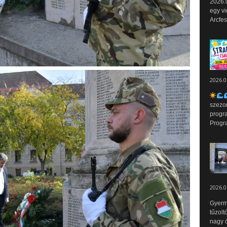
2026.0
egy vi
Arcfes
2026.0
szezo
progr
Progr
2026.0
Gyerm
tűzolt
nagy ö