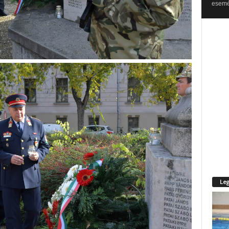
esemén
Leg