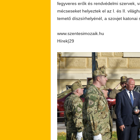
fegyveres erők és rendvédelmi szervek, va
mécseseket helyeztek el az I. és II. vil
temető díszsírhelyénél, a szovjet katonai
www.szentesimozaik.hu
Hírek|29