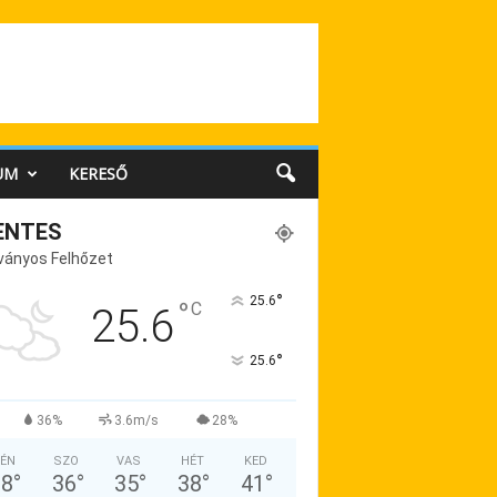
UM
KERESŐ
ENTES
ványos Felhőzet
°
25.6
°
C
25.6
°
25.6
36%
3.6m/s
28%
ÉN
SZO
VAS
HÉT
KED
38
°
36
°
35
°
38
°
41
°