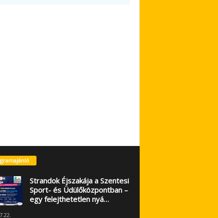
gramajánló
Strandok Éjszakája a Szentesi
Sport- és Üdülőközpontban –
egy felejthetetlen nyá…
7.22.