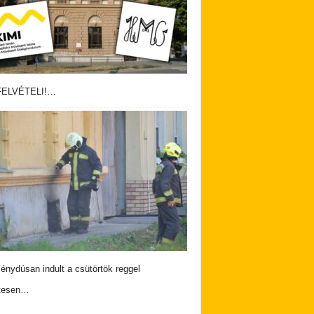
ELVÉTELI!…
nydúsan indult a csütörtök reggel
tesen…