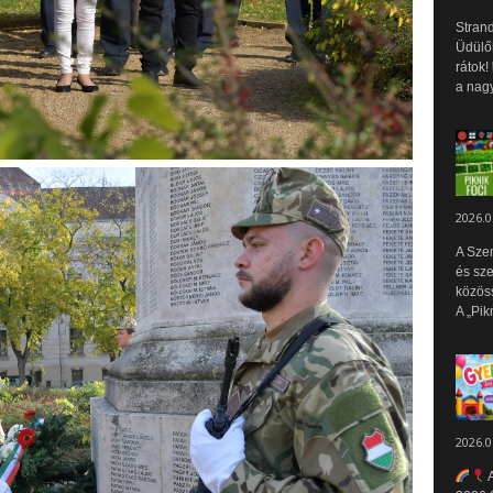
Strand
Üdülők
rátok!
a nagy
2026.0
A Sze
és sz
közös
A „Pik
2026.0
A