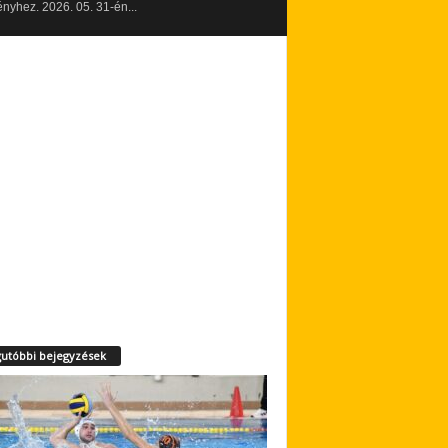
yhez. 2026. 05. 31-én...
utóbbi bejegyzések