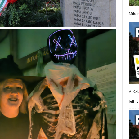
Mikor
A Kel
felhí