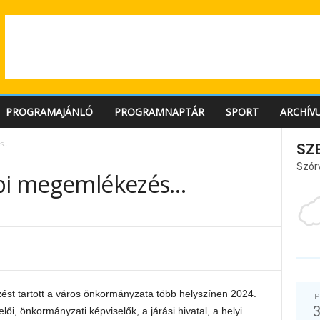
PROGRAMAJÁNLÓ
PROGRAMNAPTÁR
SPORT
ARCHÍV
és…
SZ
Szór
api megemlékezés…
ést tartott a város önkormányzata több helyszínen 2024.
P
ői, önkormányzati képviselők, a járási hivatal, a helyi