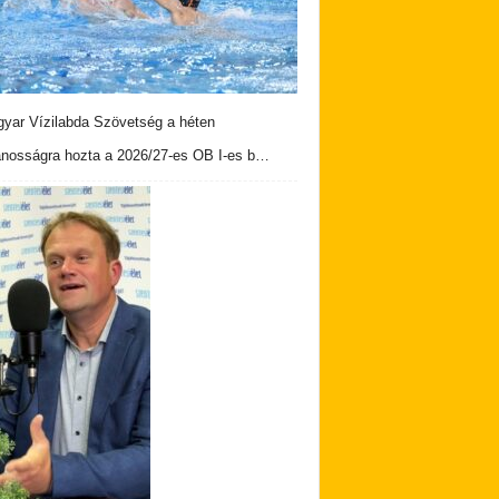
yar Vízilabda Szövetség a héten
ánosságra hozta a 2026/27-es OB I-es b…