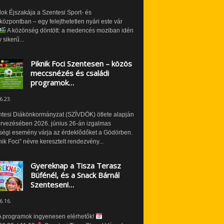
ok Éjszakája a Szentesi Sport- és
özpontban – egy felejthetetlen nyári este vár
A közönség döntött: a medencés moziban idén
 sikerű...
Piknik Foci Szentesen – közös
meccsnézés és családi
programok…
6.23.
ntesi Diákönkormányzat (SZÍVDÖK) ötlete alapján
ervezésében 2026. június 26-án izgalmas
ségi esemény várja az érdeklődőket a Gödörben.
nik Foci” névre keresztelt rendezvény...
Gyereknap a Tisza Terasz
Büfénél, és a Snack Bárnál
Szentesen!…
6.16.
 programok ingyenesen elérhetők!