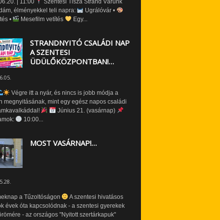
6.20. | 11:00
Szentesi Tisza Strand Várunk
dám, élményekkel teli napra:
Ugrálóvár •
tés •
Mesefilm vetítés
Egy...
STRANDNYITÓ CSALÁDI NAP
A SZENTESI
ÜDÜLŐKÖZPONTBAN!…
6.05.
Végre itt a nyár, és nincs is jobb módja a
n megnyitásának, mint egy egész napos családi
amkavalkáddal!
Június 21. (vasárnap)
amok:
10:00...
MOST VASÁRNAP!…
5.28.
eknap a Tűzoltóságon
A szentesi hivatásos
ók évek óta kapcsolódnak - a szentesi gyerekek
römére - az országos "Nyitott szertárkapuk"