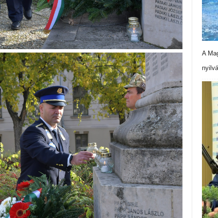
A Mag
nyilv