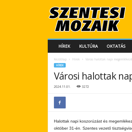
S
z
e
n
t
e
s
HÍREK
KULTÚRA
OKTATÁS
i
M
Kezdőlap
Hírek
Városi halottak napi megemlékez
o
HÍREK
z
Városi halottak n
a
i
k
2024.11.01.
3272
Halottak napi koszorúzást és megemlékez
október 31-én. Szentes vezető tisztségvisel