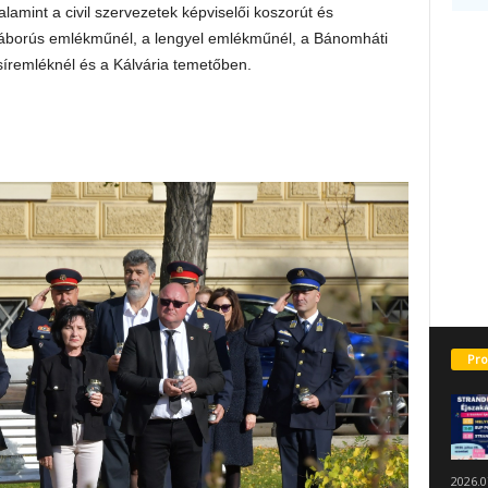
lamint a civil szervezetek képviselői koszorút és
ágháborús emlékműnél, a lengyel emlékműnél, a Bánomháti
 síremléknél és a Kálvária temetőben.
Pro
2026.0