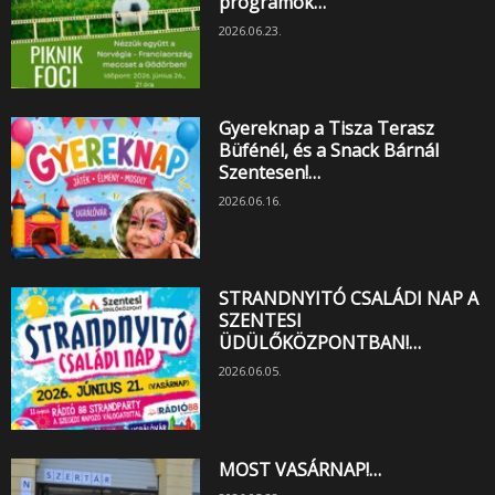
programok…
2026.06.23.
Gyereknap a Tisza Terasz
Büfénél, és a Snack Bárnál
Szentesen!…
2026.06.16.
STRANDNYITÓ CSALÁDI NAP A
SZENTESI
ÜDÜLŐKÖZPONTBAN!…
2026.06.05.
MOST VASÁRNAP!…