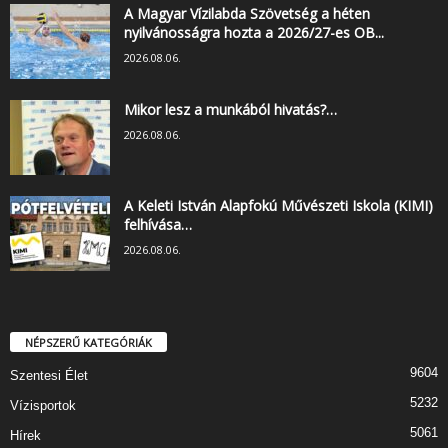
A Magyar Vízilabda Szövetség a héten
nyilvánosságra hozta a 2026/27-es OB...
2026.08.06.
Mikor lesz a munkából hivatás?…
2026.08.06.
A Keleti István Alapfokú Művészeti Iskola (KIMI)
felhívása…
2026.08.06.
NÉPSZERŰ KATEGÓRIÁK
9604
Szentesi Élet
5232
Vízisportok
5061
Hírek