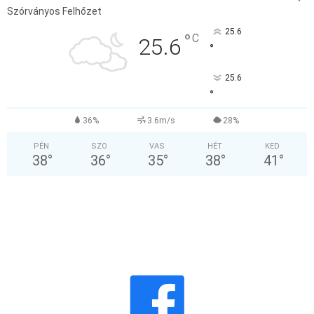
Szórványos Felhőzet
25.6
°
C
25.6
°
25.6
°
36%
3.6m/s
28%
PÉN
SZO
VAS
HÉT
KED
38
°
36
°
35
°
38
°
41
°