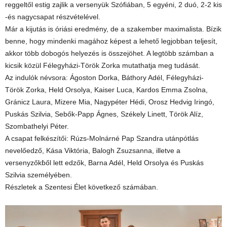
reggeltől estig zajlik a versenyük Szófiában, 5 egyéni, 2 duó, 2-2 kis
-és nagycsapat részvételével.
Már a kijutás is óriási eredmény, de a szakember maximalista. Bízik
benne, hogy mindenki magához képest a lehető legjobban teljesít,
akkor több dobogós helyezés is összejöhet. A legtöbb számban a
kicsik közül Félegyházi-Török Zorka mutathatja meg tudását.
Az indulók névsora: Ágoston Dorka, Báthory Adél, Félegyházi-
Török Zorka, Held Orsolya, Kaiser Luca, Kardos Emma Zsolna,
Gránicz Laura, Mizere Mia, Nagypéter Hédi, Orosz Hedvig Iringó,
Puskás Szilvia, Sebők-Papp Ágnes, Székely Linett, Török Alíz,
Szombathelyi Péter.
A csapat felkészítői: Rúzs-Molnárné Pap Szandra utánpótlás
nevelőedző, Kása Viktória, Balogh Zsuzsanna, illetve a
versenyzőkɓől lett edzők, Barna Adél, Held Orsolya és Puskás
Szilvia személyében.
Részletek a Szentesi Élet következő számában.