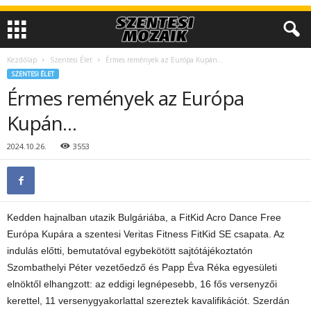
Kezdőlap
Szentesi Élet
Érmes remények az Európa Kupán…
SZENTESI ÉLET
Érmes remények az Európa
Kupán…
2024.10.26.
3553
Kedden hajnalban utazik Bulgáriába, a FitKid Acro Dance Free
Európa Kupára a szentesi Veritas Fitness FitKid SE csapata. Az
indulás előtti, bemutatóval egybekötött sajtótájékoztatón
Szombathelyi Péter vezetőedző és Papp Éva Réka egyesületi
elnöktől elhangzott: az eddigi legnépesebb, 16 fős versenyzői
kerettel, 11 versenygyakorlattal szereztek kavalifikációt. Szerdán