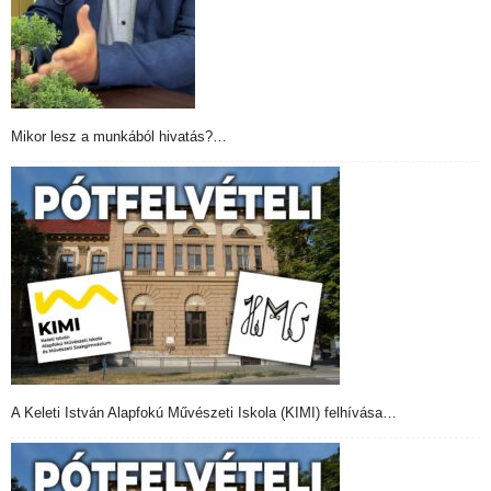
Mikor lesz a munkából hivatás?…
A Keleti István Alapfokú Művészeti Iskola (KIMI) felhívása…