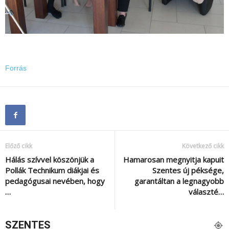
Forrás
Előző cikk
Következő cikk
Hálás szívvel köszönjük a
Hamarosan megnyitja kapuit
Pollák Technikum diákjai és
Szentes új péksége,
pedagógusai nevében, hogy
garantáltan a legnagyobb
…
választé…
SZENTES