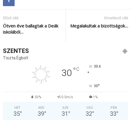
Előző cikk
Következő cikk
Ötven éve ballagtak a Deák
Megalakultak a bizottságok…
iskolából…
SZENTES
Tiszta Égbolt
30.6
°
C
30
°
°
30
30%
0.5m/s
1%
HÉT
KED
SZE
CSÜ
PÉN
35
°
39
°
31
°
32
°
33
°