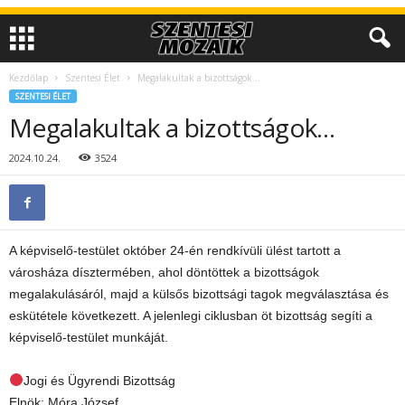
Kezdőlap
Szentesi Élet
Megalakultak a bizottságok…
SZENTESI ÉLET
Megalakultak a bizottságok…
2024.10.24.
3524
A képviselő-testület október 24-én rendkívüli ülést tartott a
városháza dísztermében, ahol döntöttek a bizottságok
megalakulásáról, majd a külsős bizottsági tagok megválasztása és
eskütétele következett. A jelenlegi ciklusban öt bizottság segíti a
képviselő-testület munkáját.
Jogi és Ügyrendi Bizottság
Elnök: Móra József