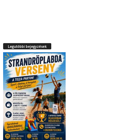
Legutóbbi bejegyzések