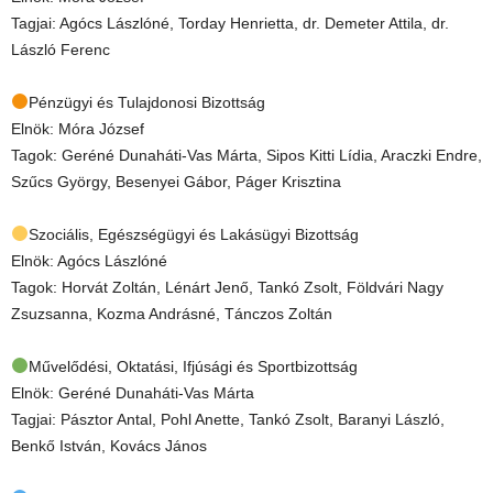
Tagjai: Agócs Lászlóné, Torday Henrietta, dr. Demeter Attila, dr.
László Ferenc
Pénzügyi és Tulajdonosi Bizottság
Elnök: Móra József
Tagok: Geréné Dunaháti-Vas Márta, Sipos Kitti Lídia, Araczki Endre,
Szűcs György, Besenyei Gábor, Páger Krisztina
Szociális, Egészségügyi és Lakásügyi Bizottság
Elnök: Agócs Lászlóné
Tagok: Horvát Zoltán, Lénárt Jenő, Tankó Zsolt, Földvári Nagy
Zsuzsanna, Kozma Andrásné, Tánczos Zoltán
Művelődési, Oktatási, Ifjúsági és Sportbizottság
Elnök: Geréné Dunaháti-Vas Márta
Tagjai: Pásztor Antal, Pohl Anette, Tankó Zsolt, Baranyi László,
Benkő István, Kovács János