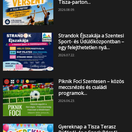
Tisza-parton…
2026.08.09.
Strandok Éjszakája a Szentesi
Sport- és Üdülőközpontban –
egy felejthetetlen nyá…
2026.07.22.
Piknik Foci Szentesen – közös
meccsnézés és családi
programok…
2026.06.23.
Gyereknap a Tisza Terasz