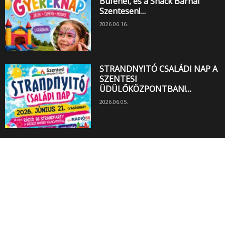
Büfénél, és a Snack Bárnál
Szentesen!…
2026.06.16.
STRANDNYITÓ CSALÁDI NAP A
SZENTESI
ÜDÜLŐKÖZPONTBAN!…
2026.06.05.