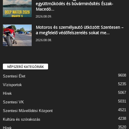
együttműködés és búvárminősítés Észak-
Macedó…
2026.08.09.
Motoros és személyautó ütközött Szentesen –
a megfelelő védőfelszerelés sokat me…
2026.08.08.
NÉPSZERŰ KATEGÓRIÁK
9608
Szentesi Élet
5235
Vízisportok
5067
Hírek
5031
Szentesi VK
4521
Szentesi Művelődési Központ
4238
Kultúra és szórakozás
3520
Hírek