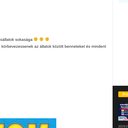
isállatok sokasága
gy körbevezessenek az állatok között benneteket és mindent
Pro
2026.0