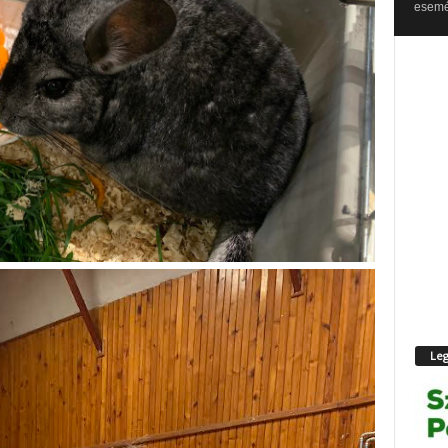
esemén
Leg