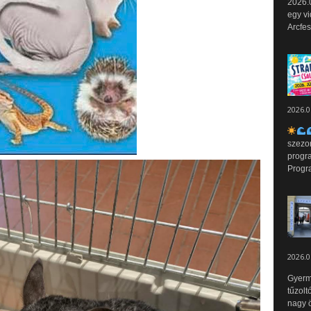
2026.0
egy vi
Arcfes
2026.0
szezo
progr
Progr
2026.0
Gyerm
tűzolt
nagy ö