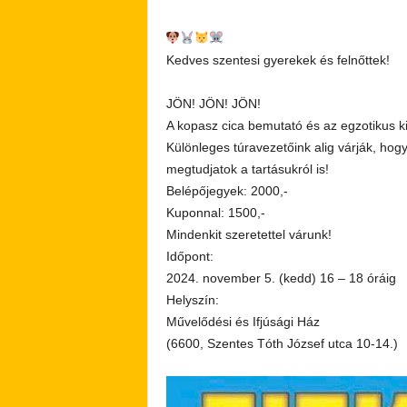
Kedves szentesi gyerekek és felnőttek!
JÖN! JÖN! JÖN!
A kopasz cica bemutató és az egzotikus k
Különleges túravezetőink alig várják, ho
megtudjatok a tartásukról is!
Belépőjegyek: 2000,-
Kuponnal: 1500,-
Mindenkit szeretettel várunk!
Időpont:
2024. november 5. (kedd) 16 – 18 óráig
Helyszín:
Művelődési és Ifjúsági Ház
(6600, Szentes Tóth József utca 10-14.)