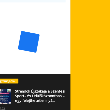
gramajánló
Strandok Éjszakája a Szentesi
Sport- és Üdülőközpontban –
egy felejthetetlen nyá…
7.22.