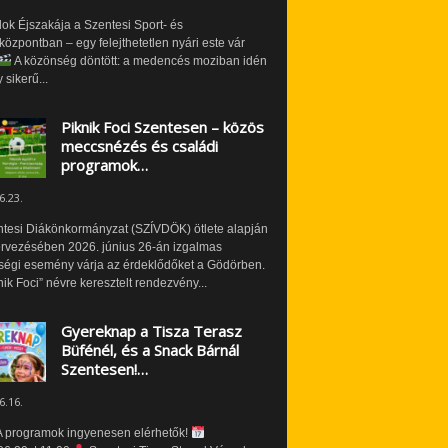
ok Éjszakája a Szentesi Sport- és
özpontban – egy felejthetetlen nyári este vár
A közönség döntött: a medencés moziban idén
 sikerű...
Piknik Foci Szentesen – közös
meccsnézés és családi
programok…
6.23.
ntesi Diákönkormányzat (SZÍVDÖK) ötlete alapján
ervezésében 2026. június 26-án izgalmas
ségi esemény várja az érdeklődőket a Gödörben.
nik Foci” névre keresztelt rendezvény...
Gyereknap a Tisza Terasz
Büfénél, és a Snack Bárnál
Szentesen!…
6.16.
 programok ingyenesen elérhetők!