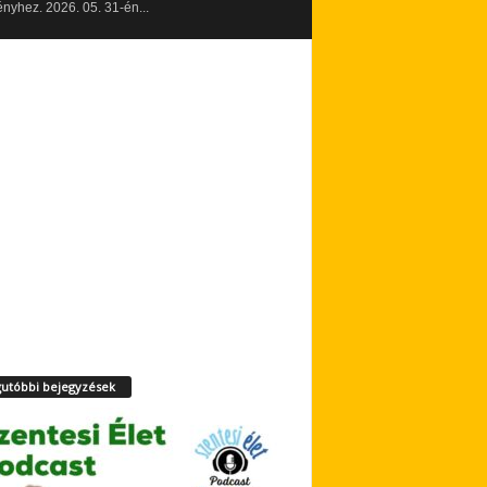
yhez. 2026. 05. 31-én...
utóbbi bejegyzések