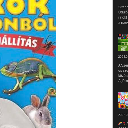
Strand
Üdülők
rátok!
a nagy
2026.0
A Sze
és sz
közös
A „Pik
2026.0
A