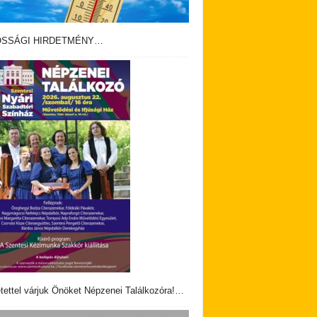
OSSÁGI HIRDETMÉNY…
tettel várjuk Önöket Népzenei Találkozóra!…