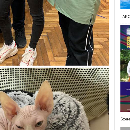
LAK
Szere