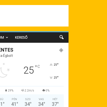
UM
KERESŐ
ENTES
a Égbolt
°
25
°
C
25
°
25
29%
2.2m/s
0%
SÜ
PÉN
SZO
VAS
HÉT
41
°
41
°
34
°
34
°
37
°