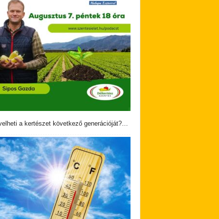
velheti a kertészet következő generációját?…