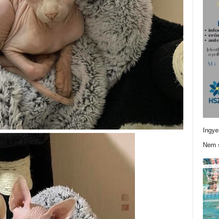
Ingye
Nem s