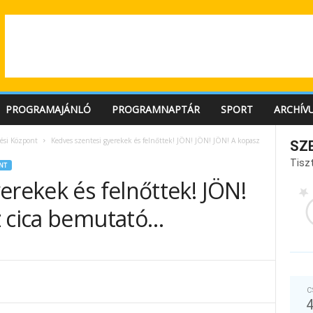
PROGRAMAJÁNLÓ
PROGRAMNAPTÁR
SPORT
ARCHÍV
ési Központ
Kedves szentesi gyerekek és felnőttek! JÖN! JÖN! JÖN! A kopasz
SZ
Tiszt
NT
erekek és felnőttek! JÖN!
z cica bemutató…
C