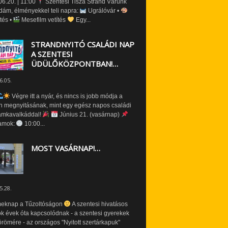
6.20. | 11:00
Szentesi Tisza Strand Várunk
dám, élményekkel teli napra:
Ugrálóvár •
tés •
Mesefilm vetítés
Egy...
STRANDNYITÓ CSALÁDI NAP
A SZENTESI
ÜDÜLŐKÖZPONTBAN!…
6.05.
Végre itt a nyár, és nincs is jobb módja a
n megnyitásának, mint egy egész napos családi
amkavalkáddal!
Június 21. (vasárnap)
amok:
10:00...
MOST VASÁRNAP!…
5.28.
eknap a Tűzoltóságon
A szentesi hivatásos
ók évek óta kapcsolódnak - a szentesi gyerekek
römére - az országos "Nyitott szertárkapuk"