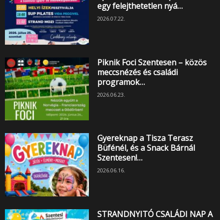
egy felejthetetlen nyá…
2026.07.22.
Piknik Foci Szentesen – közös
meccsnézés és családi
programok…
2026.06.23.
Gyereknap a Tisza Terasz
Büfénél, és a Snack Bárnál
Szentesen!…
2026.06.16.
STRANDNYITÓ CSALÁDI NAP A