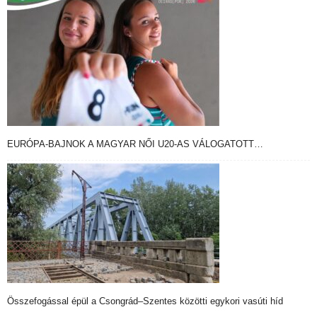
EURÓPA-BAJNOK A MAGYAR NŐI U20-AS VÁLOGATOTT…
Összefogással épül a Csongrád–Szentes közötti egykori vasúti híd