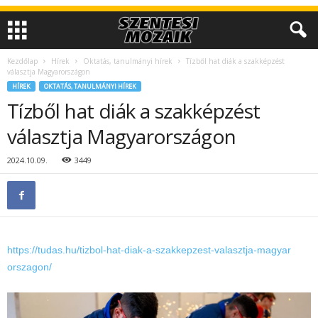
Kezdőlap
Hírek
Oktatás, tanulmányi hírek
Tízből hat diák a szakképzést
választja Magyarországon
HÍREK
OKTATÁS, TANULMÁNYI HÍREK
Tízből hat diák a szakképzést
választja Magyarországon
2024.10.09.
3449
https://
tudas.hu/
tizbol-hat-diak-
a-szakkepzest-v
alasztja-magyar
orszagon/