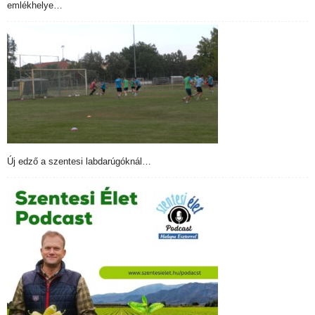
emlékhelye…
Új edző a szentesi labdarúgóknál…