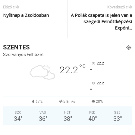
Előző cikk
Következő cikk
Nyíltnap a Zsoldosban
A Pollák csapata is jelen van a
szegedi Felnőttképzési
Expón!…
SZENTES
Szórványos Felhőzet
22.2
°
C
22.2
°
22.2
°
67%
5.8m/s
28%
SZO
VAS
HÉT
KED
SZE
34
°
36
°
38
°
40
°
33
°