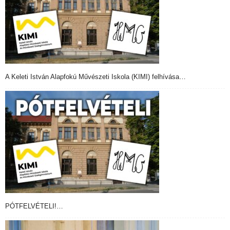
A Keleti István Alapfokú Művészeti Iskola (KIMI) felhívása…
PÓTFELVÉTELI!…