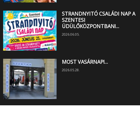
STRANDNYITÓ CSALÁDI NAP A
SZENTESI
ÜDÜLŐKÖZPONTBAN!…
2026.06.05.
MOST VASÁRNAP!…
2026.05.28.