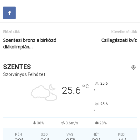
Előző cikk
Következő cikk
Szentesi bronz a birkózó
Csillagászati kvíz
diákolimpián…
SZENTES
Szórványos Felhőzet
25.6
°
C
25.6
°
25.6
°
36%
3.6m/s
28%
PÉN
SZO
VAS
HÉT
KED