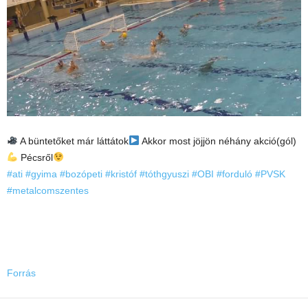
A büntetőket már láttátok
Akkor most jöjjön néhány akció(gól)
Pécsről
#ati
#gyima
#bozópeti
#kristóf
#tóthgyuszi
#OBI
#forduló
#PVSK
#metalcomszentes
Forrás