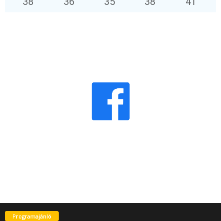
38
°
36
°
35
°
38
°
41
°
Programajánló