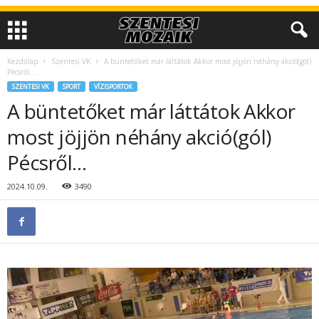
Kezdőlap
Szentesi VK
A büntetőket már láttátok Akkor most jöjjön néhány akció(gól)
Pécsről…
SZENTESI VK
SPORT
VÍZISPORTOK
A büntetőket már láttátok Akkor
most jöjjön néhány akció(gól)
Pécsről…
2024.10.09.
3490