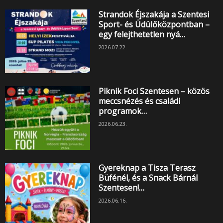
Strandok Éjszakája a Szentesi
Sport- és Üdülőközpontban –
egy felejthetetlen nyá…
2026.07.22.
Piknik Foci Szentesen – közös
meccsnézés és családi
programok…
2026.06.23.
Gyereknap a Tisza Terasz
Büfénél, és a Snack Bárnál
Szentesen!…
2026.06.16.