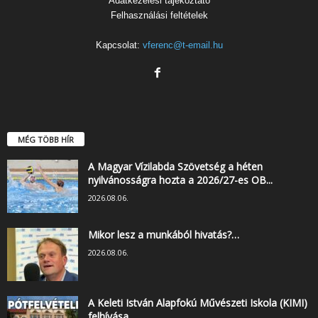
Adatkezelési tájékoztató
Felhasználási feltételek
Kapcsolat:
vferenc@t-email.hu
MÉG TÖBB HÍR
A Magyar Vízilabda Szövetség a héten
nyilvánosságra hozta a 2026/27-es OB...
2026.08.06.
Mikor lesz a munkából hivatás?…
2026.08.06.
A Keleti István Alapfokú Művészeti Iskola (KIMI)
felhívása…