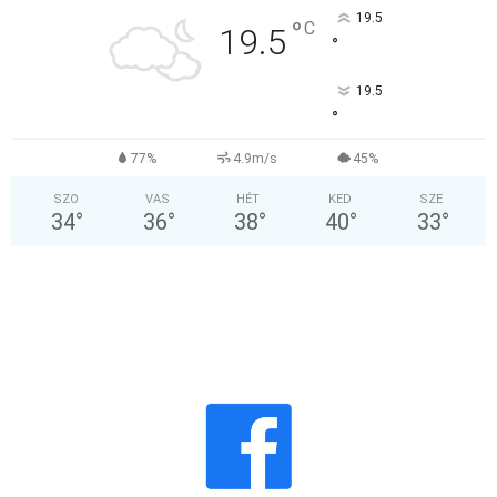
19.5
°
C
19.5
°
19.5
°
77%
4.9m/s
45%
SZO
VAS
HÉT
KED
SZE
34
°
36
°
38
°
40
°
33
°