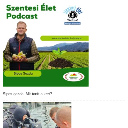
Sipos gazda: Mit tanít a kert?…