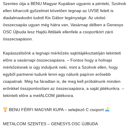
Szentes útja a BENU Magyar Kupában ugyanis a pénteki, Szolnok
ellen kiharcolt győzelmet követően tegnap az UVSE felett is
diadalmaskodni tudott Kis Gábor legénysége. Az utolsó
összecsapás ugyan még hátra van, Vasárnap délben a Genesys
OSC Újbuda lesz Hajdú Attiláék ellenfele a csoportkört záró
összecsapáson.
Kapásszélsőnk a tegnapi mérkőzés sajtótájékoztatóján tekintett
előre a vasárnapi összecsapásra. – Fontos hogy a holnapi
mérkőzésnek is úgy induljunk neki, mint a Szolnok ellen, hogy
egyből partnerei tudunk lenni egy nálunk papíron erősebb
csapatnak. Még ha fáradtan is, de meg kell próbálnunk minden
erőnkkel összpontosítani az összecsapásra, a saját játékunkra. –
tekintett előre a metALCOM játékosra.
BENU FÉRFI MAGYAR KUPA – selejtező C csoport
METALCOM SZENTES – GENESYS OSC ÚJBUDA