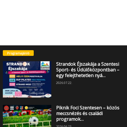
Programajánló
Strandok Éjszakája a Szentesi
Sport- és Üdülőközpontban –
egy felejthetetlen nyá…
2026.07.22.
Piknik Foci Szentesen – közös
meccsnézés és családi
programok…
2026.06.23.