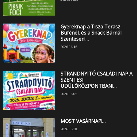
Gyereknap a Tisza Terasz
Büfénél, és a Snack Bárnál
Szentesen!…
2026.06.16.
STRANDNYITÓ CSALÁDI NAP A
SZENTESI
ÜDÜLŐKÖZPONTBAN!…
2026.06.05.
MOST VASÁRNAP!…
2026.05.28.