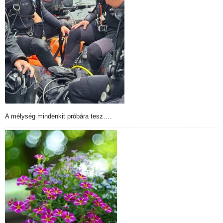
A mélység mindenkit próbára tesz….