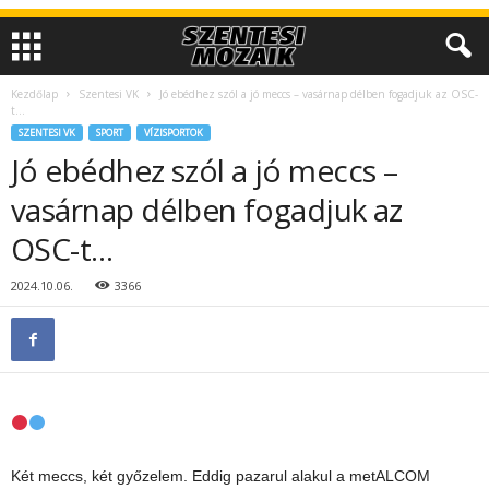
Kezdőlap
Szentesi VK
Jó ebédhez szól a jó meccs – vasárnap délben fogadjuk az OSC-
t…
SZENTESI VK
SPORT
VÍZISPORTOK
Jó ebédhez szól a jó meccs –
vasárnap délben fogadjuk az
OSC-t…
2024.10.06.
3366
Két meccs, két győzelem. Eddig pazarul alakul a metALCOM