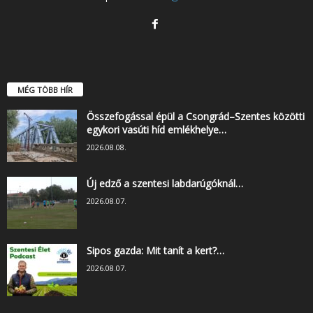
MÉG TÖBB HÍR
Összefogással épül a Csongrád–Szentes közötti
egykori vasúti híd emlékhelye…
2026.08.08.
Új edző a szentesi labdarúgóknál…
2026.08.07.
Sipos gazda: Mit tanít a kert?…
2026.08.07.