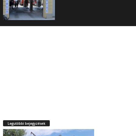
Legutóbbi bejegyzések