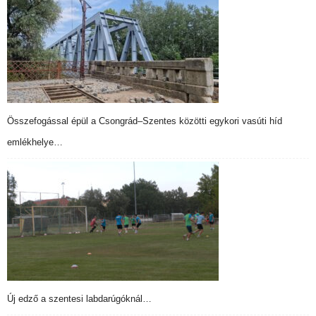
Összefogással épül a Csongrád–Szentes közötti egykori vasúti híd
emlékhelye…
Új edző a szentesi labdarúgóknál…