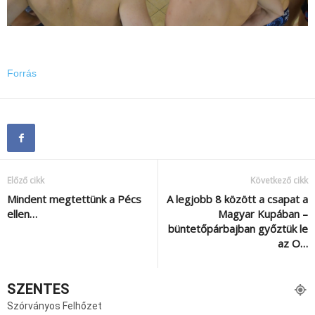
Forrás
Előző cikk
Következő cikk
Mindent megtettünk a Pécs
A legjobb 8 között a csapat a
ellen…
Magyar Kupában –
büntetőpárbajban győztük le
az O…
SZENTES
Szórványos Felhőzet