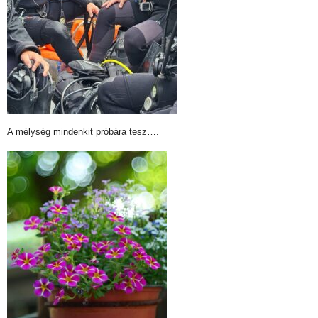
A mélység mindenkit próbára tesz….