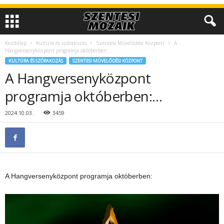
Kezdőlap
Kultúra és szórakozás
Szentesi Művelődési Központ
A
Hangversenyközpont programja októberben:…
KULTÚRA ÉS SZÓRAKOZÁS
SZENTESI MŰVELŐDÉSI KÖZPONT
A Hangversenyközpont
programja októberben:…
2024.10.03.
3459
A Hangversenyközp
ont programja októberben: