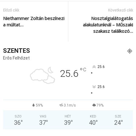
Előző cikk
Következő cikk
Niethammer Zoltán beszínezi
Nosztalgialátogatás
a múltat…
alakulatunknál – Műszaki
szakasz találkozó…
SZENTES
Erős Felhőzet
25.6
°
C
25.6
°
25.6
°
59%
3.1m/s
79%
SZO
VAS
HÉT
KED
SZE
36
°
37
°
39
°
40
°
24
°