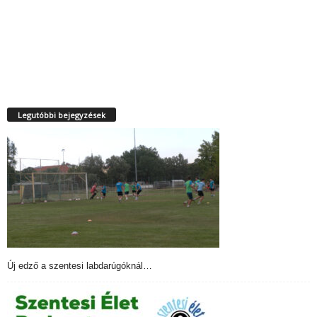
Legutóbbi bejegyzések
Új edző a szentesi labdarúgóknál…