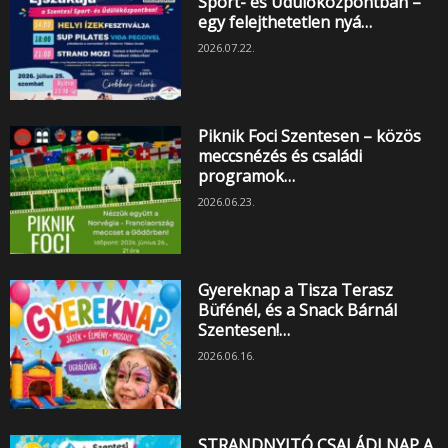
Sport- és Üdülőközpontban –
egy felejthetetlen nyá…
2026.07.22.
Piknik Foci Szentesen – közös
meccsnézés és családi
programok…
2026.06.23.
Gyereknap a Tisza Terasz
Büfénél, és a Snack Bárnál
Szentesen!…
2026.06.16.
STRANDNYITÓ CSALÁDI NAP A