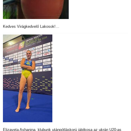
Kedves Virágkedvelő Lakosok!…
Elizaveta Ashanina, klubunk utánpótláskorú játékosa az ukrán U20-as