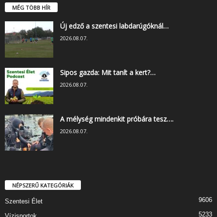
MÉG TÖBB HÍR
Új edző a szentesi labdarúgóknál…
2026.08.07.
Sipos gazda: Mit tanít a kert?…
2026.08.07.
A mélység mindenkit próbára tesz….
2026.08.07.
NÉPSZERŰ KATEGÓRIÁK
9606
Szentesi Élet
5233
Vízisportok