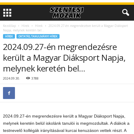
Kezdőlap
Hírek
Hírek
2024.09.27-én megrendezésre került a Magyar Diáksport
Napja, melynek keretén bel…
HÍREK
OKTATÁS, TANULMÁNYI HÍREK
2024.09.27-én megrendezésre
került a Magyar Diáksport Napja,
melynek keretén bel…
2024.09.30.
3788
2024.09.27-én megrendezésre került a Magyar Diáksport Napja,
melynek keretén belül iskolánk tanulói is megmozdultak. A diákok a
testnevelő kollégák irányításával kurcai kenuzáson vettek részt. A