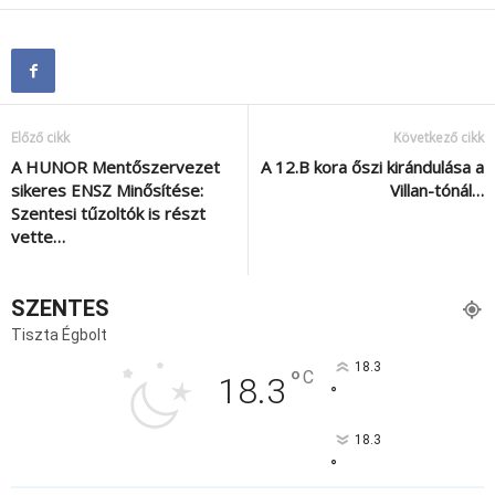
Előző cikk
Következő cikk
A HUNOR Mentőszervezet
A 12.B kora őszi kirándulása a
sikeres ENSZ Minősítése:
Villan-tónál…
Szentesi tűzoltók is részt
vette…
SZENTES
Tiszta Égbolt
18.3
°
C
18.3
°
18.3
°