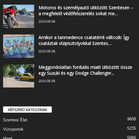
Motoros és személyautó ütközött Szentesen –
a megfelelő védőfelszerelés sokat me…
2026.08.08.
Amikor a tanmedence csatatérré változik: Így
csatáztak vízipisztolyokkal Szentes…
2026.08.08.
Meggondolatlan fordulás miatt ütközött össze
egy Suzuki és egy Dodge Challenger...
2026.08.08.
NÉPSZERŰ KATEGÓRIÁK
9608
Szentesi Élet
5235
Vízisportok
5066
Hírek