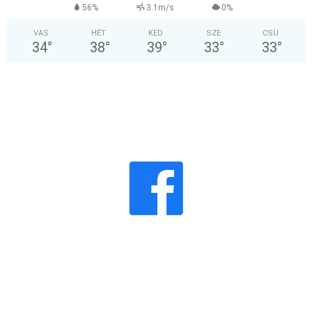
56%
3.1m/s
0%
VAS
HÉT
KED
SZE
CSÜ
34
°
38
°
39
°
33
°
33
°