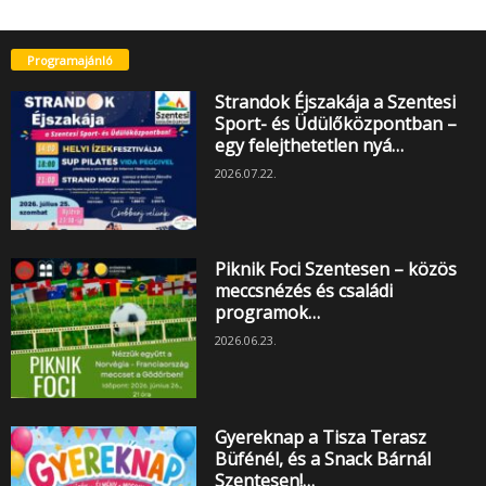
Programajánló
Strandok Éjszakája a Szentesi
Sport- és Üdülőközpontban –
egy felejthetetlen nyá…
2026.07.22.
Piknik Foci Szentesen – közös
meccsnézés és családi
programok…
2026.06.23.
Gyereknap a Tisza Terasz
Büfénél, és a Snack Bárnál
Szentesen!…