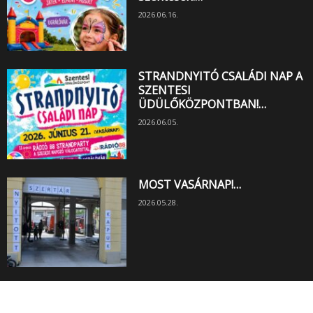
2026.06.16.
STRANDNYITÓ CSALÁDI NAP A
SZENTESI
ÜDÜLŐKÖZPONTBAN!…
2026.06.05.
MOST VASÁRNAP!…
2026.05.28.