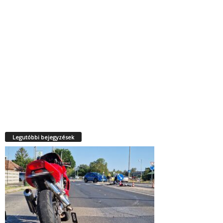
Legutóbbi bejegyzések