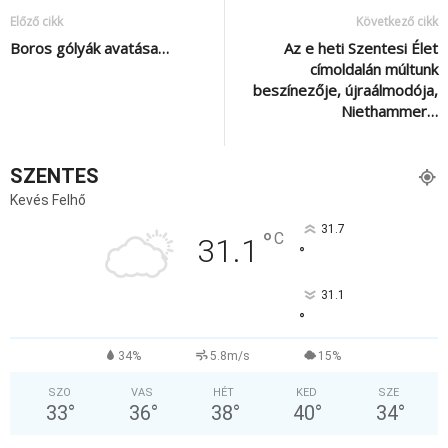
Előző cikk
Következő cikk
Boros gólyák avatása…
Az e heti Szentesi Élet
címoldalán múltunk
beszínezője, újraálmodója,
Niethammer…
SZENTES
Kevés Felhő
31.7
°
C
31.1
°
31.1
°
34%
5.8m/s
15%
SZO
VAS
HÉT
KED
SZE
33
°
36
°
38
°
40
°
34
°