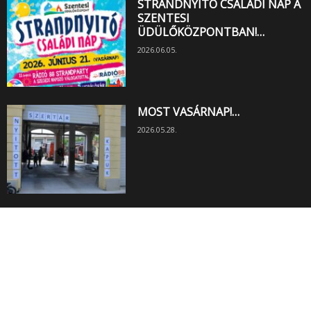
STRANDNYITÓ CSALÁDI NAP A
SZENTESI
ÜDÜLŐKÖZPONTBAN!…
2026.06.05.
MOST VASÁRNAP!…
2026.05.28.