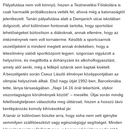
Pályafutása nem volt könnyű, hiszen a Testnevelési Főiskolára is
csak harmadik próbálkozásra vették fel, ahová még a katonaságtól
jelentkezett. Tanári pályafutása alatt a Damjanich utcai iskolában
dolgozott, ahol különösen fontosnak tartotta, hogy sportolási
lehetőségeket biztosítson a diákoknak, annak ellenére, hogy az
intézménynek nem volt tornaterme. Később a sportcsarnok
vezetőjeként is mindent megtett annak érdekében, hogy a
létesítmény valódi sportközpont legyen: szigorúan vigyázott a
helyszínre, és megtiltotta a dohányzást és alkoholfogyasztást,
amely alól senki, még a fellépő sztárok sem kaptak kivételt.
A beszélgetés során Cseuz László élményei középpontjában az
olimpiai helyszínek álltak. Első nagy útját 1992-ben, Barcelonába
tette, lánya társaságában. „Napi 14-16 órát tekertünk, olykor
viszontagságos körülmények között” – mesélte. Útjai során mindig
felelősségteljesen választotta meg útitársait, hiszen a hosszú távú
kerékpározás komoly kihívásokkal jár.
A tanár úr különösen büszke arra, hogy soha nem vett igénybe
semmilyen szállítóeszközt vagy egészségügyi segítséget. Minden