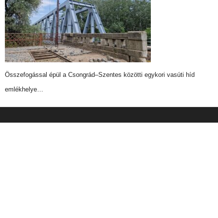
Összefogással épül a Csongrád–Szentes közötti egykori vasúti híd
emlékhelye…