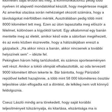
kilométert saját erőből tett meg, a kommunikációhoz pedig több
nyelven írt alapvető mondatokkal készült, hogy megértesse magát.
Az amerikai utazása során nehézséget okozott számára, hogy a
távolságokat mérföldben mérték, Ausztráliában pedig több mint
8000 kilométert tett meg. Ezen az úton tapasztalta meg először a
félelmet, különösen a kígyóktól tartott. Egy alkalommal egy banán
mentette meg az életét, amikor késő este a sátorban megéhezett,
és az evés közben észrevette, hogy a hátizsákjában ereszt a
gázpalack. „Ha akkor nincs a banán, akkor nincsenek a további
helyszínek sem” – idézte fel.
Pekingben három hétig tartózkodott, és számos sporteseményen
vett részt. Amikor a tokiói olimpiát elhalasztották, az oda tervezett
9000 kilométert itthon tekerte le. Bár bántotta, hogy Párizsból
repülővel kellett hazajönnie, a több mint 58 000 kilométeres össztáv
teljesítése után elfogadta ezt a döntést, de lelkileg nem volt könnyű
feldolgoznia.
Cseuz László mindig arra törekedett, hogy saját korábbi
teljesítményeit túlszárnyalja, és kitartása, elszántsága ma is