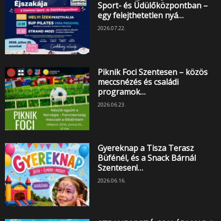
Sport- és Üdülőközpontban –
egy felejthetetlen nyá…
2026.07.22.
Piknik Foci Szentesen – közös
meccsnézés és családi
programok…
2026.06.23.
Gyereknap a Tisza Terasz
Büfénél, és a Snack Bárnál
Szentesen!…
2026.06.16.