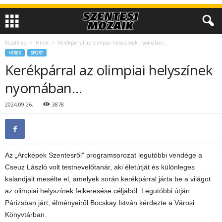
Kezdőlap
Hírek
Kerékpárral az olimpiai helyszínek nyomában…
HÍREK
SPORT
Kerékpárral az olimpiai helyszínek
nyomában…
2024.09.26.
3878
Az „Arcképek Szentesről” programsorozat legutóbbi vendége a
Cseuz László volt testnevelőtanár, aki életútját és különleges
kalandjait mesélte el, amelyek során kerékpárral járta be a világot
az olimpiai helyszínek felkeresése céljából. Legutóbbi útján
Párizsban járt, élményeiről Bocskay István kérdezte a Városi
Könyvtárban.