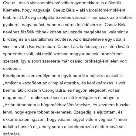
Cseuz László visszaemlékezéseiben gyermekkora is előkerült.
Kiemelte, hogy nagyapja, Cseuz Béla – aki városi főmérnökként
több mint 50 évig szolgálta Szentes városát – nemcsak az ő életére
gyakorolt nagy hatást, hanem a város fejlődésére is. Cseuz Béla
nevéhez fűződik többek között az uszoda megépítése, valamint a
bíróság és a vasútállomás bővítése. Az ő tiszteletére egy utca is
viseli nevét a Kertvárosban. Cseuz László édesapja szintén kiváló
sportember volt, aki mellúszásban magyar bajnoki bronzérmet
szerzett, így a sport szeretete már családi örökségként jelen volt
életében.
Kerékpáros szenvedélye nem egyik napról a másikra alakult ki.
„Amikor elkezdődött az olimpiai ötpróba, és kerékpározás is volt
benne, átbicikliztem Csongrádra, és nagyon elégedett voltam
magammal” – emlékezett vissza első kerékpáros élményeire.
„Aztán átmentem a húgomékhoz Vásárhelyre, és kezdtem büszke
lenni, hogy egyre többet tekerhetek. Szegedig is eljutottam, és
ekkor éreztem igazán, hogy valami nagyot vittem véghez.” Innen
indult a hosszú út, amely során a kerékpározás életformává vált
számára.