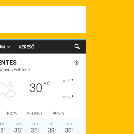
UM
KERESŐ
ENTES
ványos Felhőzet
°
30
°
C
30
°
30
27%
4.9m/s
36%
ÉN
SZO
VAS
HÉT
KED
38
°
35
°
35
°
38
°
30
°