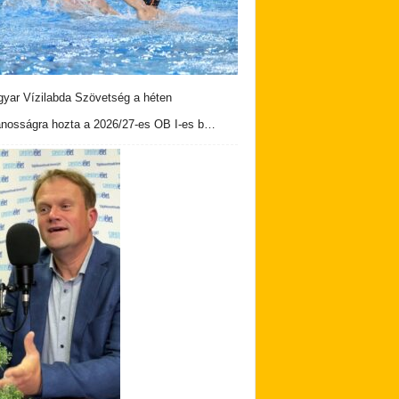
yar Vízilabda Szövetség a héten
ánosságra hozta a 2026/27-es OB I-es b…