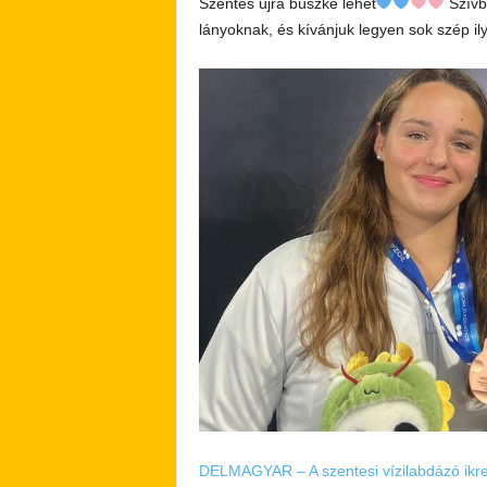
Szentes újra büszke lehet
Szívb
lányoknak, és kívánjuk legyen sok szép 
DELMAGYAR – A szentesi vízilabdázó ikre