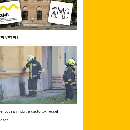
ELVÉTELI!…
nydúsan indult a csütörtök reggel
tesen…