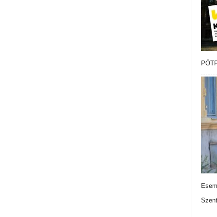
PÓTF
Esemé
Szen