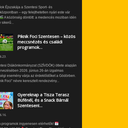
ok Éjszakája a Szentesi Sport- és
özpontban – egy felejthetetlen nyári este vár
A közönség döntött: a medencés moziban idén
 sikerű...
Piknik Foci Szentesen – közös
meccsnézés és családi
programok…
6.23.
ntesi Diákönkormányzat (SZÍVDÖK) ötlete alapján
ervezésében 2026. június 26-án izgalmas
ségi esemény várja az érdeklődőket a Gödörben.
nik Foci” névre keresztelt rendezvény...
Gyereknap a Tisza Terasz
Büfénél, és a Snack Bárnál
Szentesen!…
6.16.
 programok ingyenesen elérhetők!