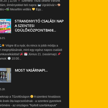
6.20. | 11:00
Szentesi Tisza Strand Várunk
dám, élményekkel teli napra:
Ugrálóvár •
tés •
Mesefilm vetítés
Egy...
STRANDNYITÓ CSALÁDI NAP
A SZENTESI
ÜDÜLŐKÖZPONTBAN!…
6.05.
Végre itt a nyár, és nincs is jobb módja a
n megnyitásának, mint egy egész napos családi
amkavalkáddal!
Június 21. (vasárnap)
amok:
10:00...
MOST VASÁRNAP!…
5.28.
eknap a Tűzoltóságon
A szentesi hivatásos
ók évek óta kapcsolódnak - a szentesi gyerekek
römére - az országos "Nyitott szertárkapuk"