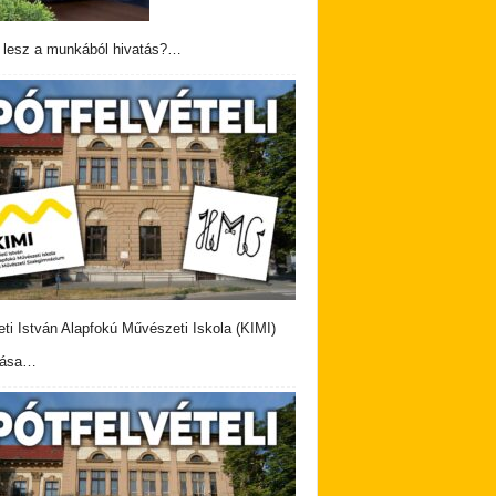
 lesz a munkából hivatás?…
eti István Alapfokú Művészeti Iskola (KIMI)
vása…