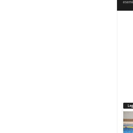
esemén
Leg