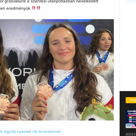
ől gratulálunk a szentesi utánpótlásban nevelkedett
ilyen eredményük
Pro
k együtt nyertek vb-bronzérmet
2026.0