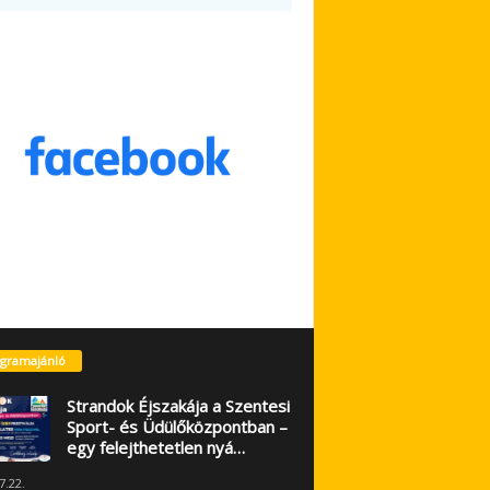
gramajánló
Strandok Éjszakája a Szentesi
Sport- és Üdülőközpontban –
egy felejthetetlen nyá…
7.22.