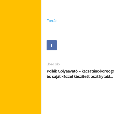
Forrás
Előző cikk
Pollák Gólyaavató – kacsatánc-koreogr
és saját kézzel készített osztálytabl…