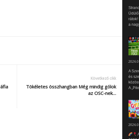
Strand
Üdülők
rátok!
a nagy
2026.0
A Sze
és sz
Következő cikk
közös
áfia
Tökéletes összhangban Még mindig gólok
A „Pik
az OSC-nek…
2026.0
A