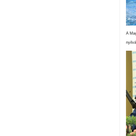
A Mag
nyilv