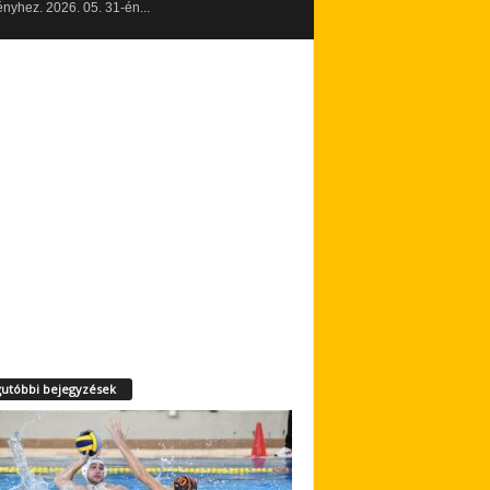
yhez. 2026. 05. 31-én...
utóbbi bejegyzések