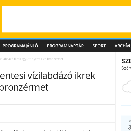
PROGRAMAJÁNLÓ
PROGRAMNAPTÁR
SPORT
ARCHÍV
zilabdázó ikrek együtt nyertek vb-bronzérmet
SZ
Szór
ntesi vízilabdázó ikrek
-bronzérmet
P