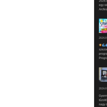
2026.0
egy vi
Arcfes
2026.0
szezo
progr
Progr
2026.0
Gyerm
tűzolt
nagy ö