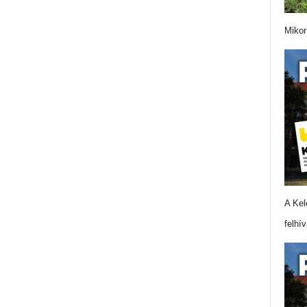
Mikor
A Kel
felhí