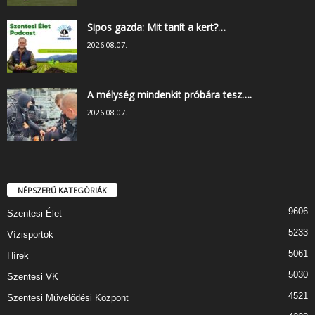
Sipos gazda: Mit tanít a kert?…
2026.08.07.
A mélység mindenkit próbára tesz….
2026.08.07.
NÉPSZERŰ KATEGÓRIÁK
9606
Szentesi Élet
5233
Vízisportok
5061
Hírek
5030
Szentesi VK
4521
Szentesi Művelődési Központ