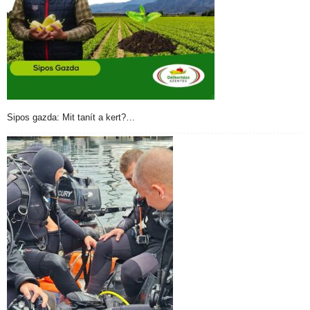
Sipos gazda: Mit tanít a kert?…