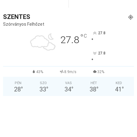
SZENTES
Szórványos Felhőzet
27.8
°
C
27.8
°
27.8
°
43%
8.9m/s
32%
PÉN
SZO
VAS
HÉT
KED
28
°
33
°
34
°
38
°
41
°