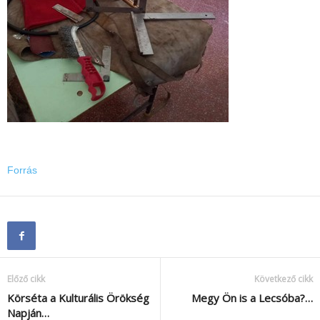
Forrás
Előző cikk
Következő cikk
Körséta a Kulturális Örökség
Megy Ön is a Lecsóba?…
Napján…