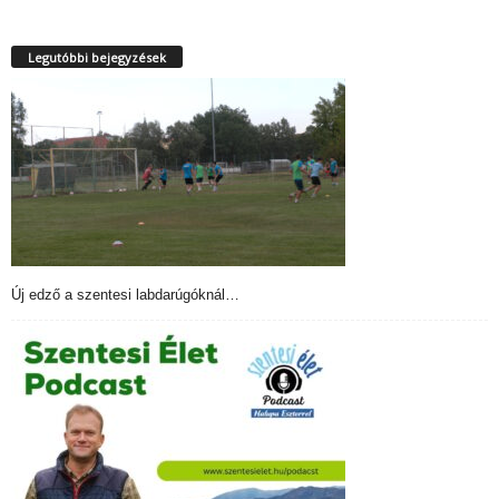
Legutóbbi bejegyzések
Új edző a szentesi labdarúgóknál…