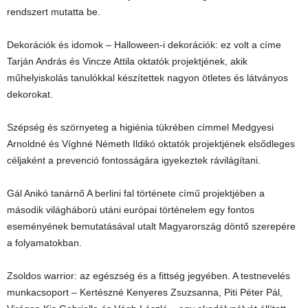
rendszert mutatta be.
Dekorációk és idomok – Halloween-i dekorációk: ez volt a címe
Tarján András és Vincze Attila oktatók projektjének, akik
műhelyiskolás tanulókkal készítettek nagyon ötletes és látványos
dekorokat.
Szépség és szörnyeteg a higiénia tükrében címmel Medgyesi
Arnoldné és Víghné Németh Ildikó oktatók projektjének elsődleges
céljaként a prevenció fontosságára igyekeztek rávilágítani.
Gál Anikó tanárnő A berlini fal története című projektjében a
második világháború utáni európai történelem egy fontos
eseményének bemutatásával utalt Magyarország döntő szerepére
a folyamatokban.
Zsoldos warrior: az egészség és a fittség jegyében. A testnevelés
munkacsoport – Kertészné Kenyeres Zsuzsanna, Piti Péter Pál,