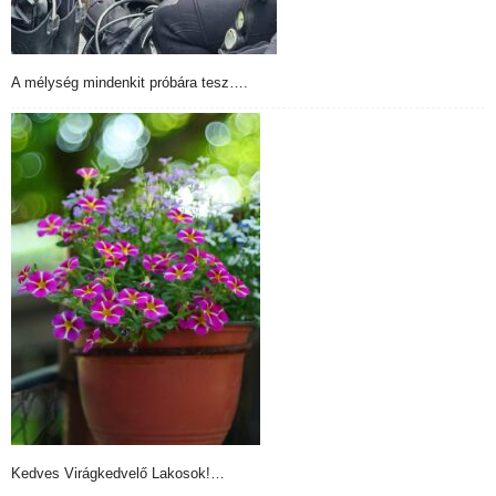
A mélység mindenkit próbára tesz….
Kedves Virágkedvelő Lakosok!…