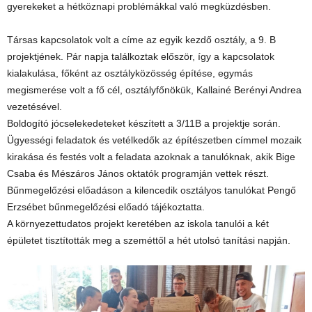
gyerekeket a hétköznapi problémákkal való megküzdésben.
Társas kapcsolatok volt a címe az egyik kezdő osztály, a 9. B
projektjének. Pár napja találkoztak először, így a kapcsolatok
kialakulása, főként az osztályközösség építése, egymás
megismerése volt a fő cél, osztályfőnökük, Kallainé Berényi Andrea
vezetésével.
Boldogító jócselekedeteket készített a 3/11B a projektje során.
Ügyességi feladatok és vetélkedők az építészetben címmel mozaik
kirakása és festés volt a feladata azoknak a tanulóknak, akik Bige
Csaba és Mészáros János oktatók programján vettek részt.
Bűnmegelőzési előadáson a kilencedik osztályos tanulókat Pengő
Erzsébet bűnmegelőzési előadó tájékoztatta.
A környezettudatos projekt keretében az iskola tanulói a két
épületet tisztították meg a szeméttől a hét utolsó tanítási napján.