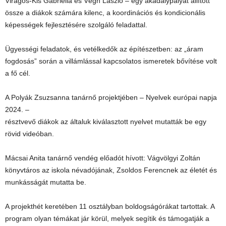
Virágos-Kis Gabriella és Végh László – egy akadálypályát állított
össze a diákok számára kilenc, a koordinációs és kondicionális
képességek fejlesztésére szolgáló feladattal.
Ügyességi feladatok, és vetélkedők az építészetben: az „áram
fogdosás” során a villámlással kapcsolatos ismeretek bővítése volt
a fő cél.
A Polyák Zsuzsanna tanárnő projektjében – Nyelvek európai napja
2024. –
résztvevő diákok az általuk kiválasztott nyelvet mutatták be egy
rövid videóban.
Mácsai Anita tanárnő vendég előadót hívott: Vágvölgyi Zoltán
könyvtáros az iskola névadójának, Zsoldos Ferencnek az életét és
munkásságát mutatta be.
A projekthét keretében 11 osztályban boldogságórákat tartottak. A
program olyan témákat jár körül, melyek segítik és támogatják a