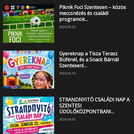
Piknik Foci Szentesen – közös
meccsnézés és családi
programok…
2026.06.23.
Gyereknap a Tisza Terasz
Büfénél, és a Snack Bárnál
Szentesen!…
2026.06.16.
STRANDNYITÓ CSALÁDI NAP A
SZENTESI
ÜDÜLŐKÖZPONTBAN!…
2026.06.05.