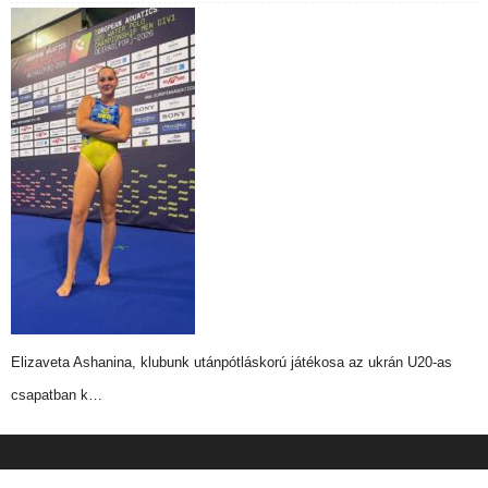
Elizaveta Ashanina, klubunk utánpótláskorú játékosa az ukrán U20-as
csapatban k…