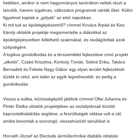
hetében, amikor is nem hagyományos tanórákon vettek részt a
tanulók, hanem izgalmas, változatos programok várták őket. Külön
figyelmet kaptak a „gólyák” az első napokban.
Ki mit tud az épületgépészetről? címmel Kovács Árpád és Kiss
Károly oktatók projektje megismertette a diákokkal az
épületgépészetben fellelhető szakmákat, és rávilágítottak azok
szépségére.
A logikus gondolkodás és a térszemlélet fejlesztése című projekt
„alkotói”, Czakó Krisztina, Konkoly Tünde, Sótiné Erika, Takács
Bernadett és Fekete Nagy Gábor egy olyan terület fejlesztését
tűzték ki célul, ami talán az egyik legnehezebb: ez pedig a
gondolkodás.
Vissza a suliba, közösségépítő játékok címmel Ollai Julianna és
Pintér Etelka oktatók projektjében az osztálytársak közötti
kapcsolatkialakítás segítése, a feszültségek oldása volt a cél,
amibe bevonták a szorongó, visszahúzódó tanulókat is.
Horváth József az Electude járműtechnikai digitális oktatási