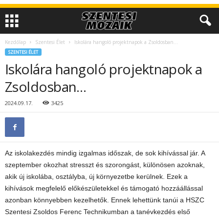
Kezdőlap
Szentesi Élet
Iskolára hangoló projektnapok a Zsoldosban…
SZENTESI ÉLET
Iskolára hangoló projektnapok a
Zsoldosban…
2024.09.17.
3425
Az iskolakezdés mindig izgalmas időszak, de sok kihívással jár. A
szeptember okozhat stresszt és szorongást, különösen azoknak,
akik új iskolába, osztályba, új környezetbe kerülnek. Ezek a
kihívások megfelelő előkészületekkel és támogató hozzáállással
azonban könnyebben kezelhetők. Ennek lehettünk tanúi a HSZC
Szentesi Zsoldos Ferenc Technikumban a tanévkezdés első