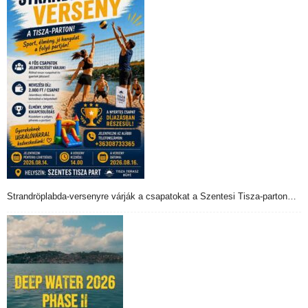
Strandröplabda-versenyre várják a csapatokat a Szentesi Tisza-parton…