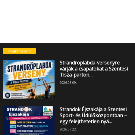
Programajánló
Strandröplabda-versenyre
várják a csapatokat a Szentesi
Tisza-parton…
2026.08.09.
Strandok Éjszakája a Szentesi
Sport- és Üdülőközpontban –
egy felejthetetlen nyá…
2026.07.22.