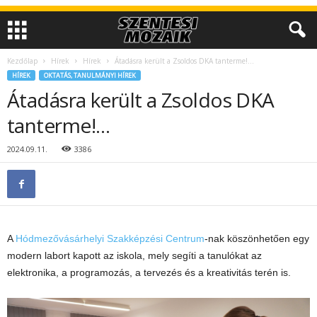
Kezdőlap
Hírek
Hírek
Átadásra került a Zsoldos DKA tanterme!…
HÍREK
OKTATÁS, TANULMÁNYI HÍREK
Átadásra került a Zsoldos DKA
tanterme!…
2024.09.11.
3386
A
Hódmezővásárhel
yi Szakképzési Centrum
-nak köszönhetően egy
modern labort kapott az iskola, mely segíti a tanulókat az
elektronika, a programozás, a tervezés és a kreativitás terén is.