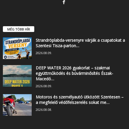
MÉG TÖBB HÍR
Strandröplabda-versenyre várják a csapatokat a
Szentesi Tisza-parton…
2026.08.09.
DEEP WATER 2026 gyakorlat – szakmai
együttműködés és búvárminősítés Észak-
Macedó…
2026.08.09.
Motoros és személyautó ütközött Szentesen –
a megfelelő védőfelszerelés sokat me…
2026.08.08.