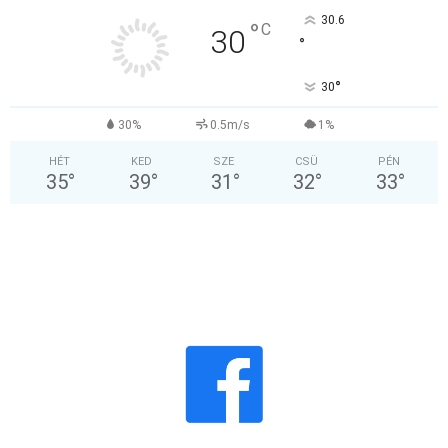
30.6
°
C
30
°
°
30
30%
0.5m/s
1%
HÉT
KED
SZE
CSÜ
PÉN
35
°
39
°
31
°
32
°
33
°