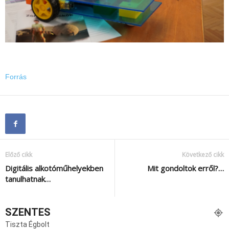
Forrás
Előző cikk
Következő cikk
Digitális alkotóműhelyekben
Mit gondoltok erről?…
tanulhatnak…
SZENTES
Tiszta Égbolt