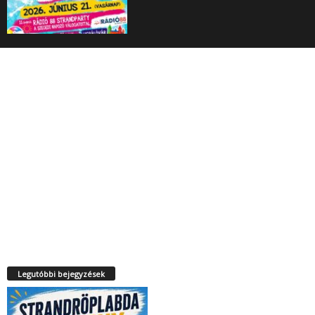
Legutóbbi bejegyzések