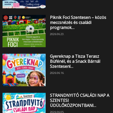
Piknik Foci Szentesen – közös
meccsnézés és családi
programok…
2026.06.23.
Gyereknap a Tisza Terasz
Büfénél, és a Snack Bárnál
Szentesen!…
2026.06.16.
STRANDNYITÓ CSALÁDI NAP A
SZENTESI
ÜDÜLŐKÖZPONTBAN!…
2026.06.05.