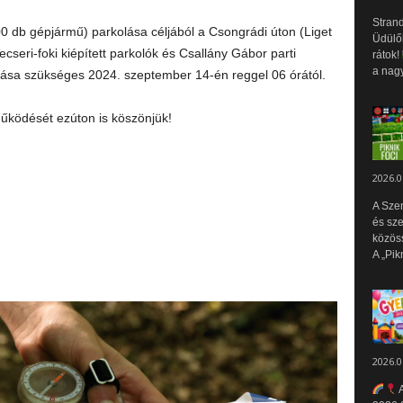
Strand
0 db gépjármű) parkolása céljából a Csongrádi úton (Liget
Üdülők
cseri-foki kiépített parkolók és Csallány Gábor parti
rátok!
a nagy
árása szükséges 2024. szeptember 14-én reggel 06 órától.
működését ezúton is köszönjük!
2026.0
A Sze
és sz
közös
A „Pik
2026.0
A