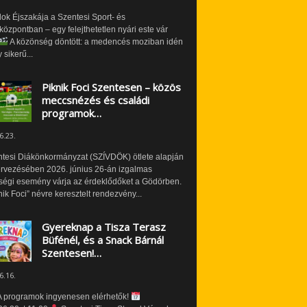
ok Éjszakája a Szentesi Sport- és
özpontban – egy felejthetetlen nyári este vár
A közönség döntött: a medencés moziban idén
 sikerű...
Piknik Foci Szentesen – közös
meccsnézés és családi
programok…
6.23.
ntesi Diákönkormányzat (SZÍVDÖK) ötlete alapján
ervezésében 2026. június 26-án izgalmas
ségi esemény várja az érdeklődőket a Gödörben.
nik Foci” névre keresztelt rendezvény...
Gyereknap a Tisza Terasz
Büfénél, és a Snack Bárnál
Szentesen!…
6.16.
 programok ingyenesen elérhetők!