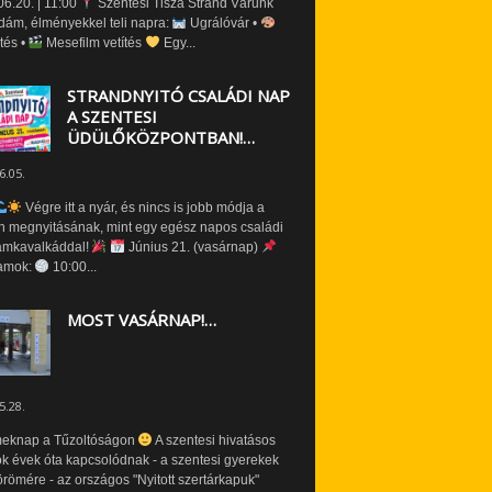
6.20. | 11:00
Szentesi Tisza Strand Várunk
dám, élményekkel teli napra:
Ugrálóvár •
tés •
Mesefilm vetítés
Egy...
STRANDNYITÓ CSALÁDI NAP
A SZENTESI
ÜDÜLŐKÖZPONTBAN!…
6.05.
Végre itt a nyár, és nincs is jobb módja a
n megnyitásának, mint egy egész napos családi
amkavalkáddal!
Június 21. (vasárnap)
amok:
10:00...
MOST VASÁRNAP!…
5.28.
eknap a Tűzoltóságon
A szentesi hivatásos
ók évek óta kapcsolódnak - a szentesi gyerekek
römére - az országos "Nyitott szertárkapuk"