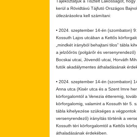
Tájékoztatjuk a Tisztelt Lakosságot, ho
kerül a Rövidtávú Tájfutó Országos Bajno
útlezárásokra kell számítani:
• 2024. szeptember 14-én (szombaton) 9:00
Kossuth Lajos utcában a Kettős körforgalo
„mindkét irányból behajtani tilos” tábla k
a jelzőőrös (polgárőr és versenyrendező) i
Bocskai utcai, Jövendő utcai, Horváth Mih
futók akadálymentes áthaladásának érde
• 2024. szeptember 14-én (szombaton) 14:0
Anna utca (Kisér utca és a Szent Imre her
körforgalomtól a Venezia étteremig, továb
körforgalomig, valamint a Kossuth tér 5. s
tábla kihelyezése szükséges a végpontok k
versenyrendező) irányítás történik a verse
Kossuth téri körforgalomtól a Kettős kör
áthaladásának érdekében.