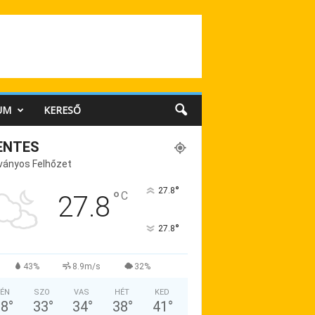
UM
KERESŐ
ENTES
ványos Felhőzet
°
27.8
°
C
27.8
°
27.8
43%
8.9m/s
32%
ÉN
SZO
VAS
HÉT
KED
28
°
33
°
34
°
38
°
41
°