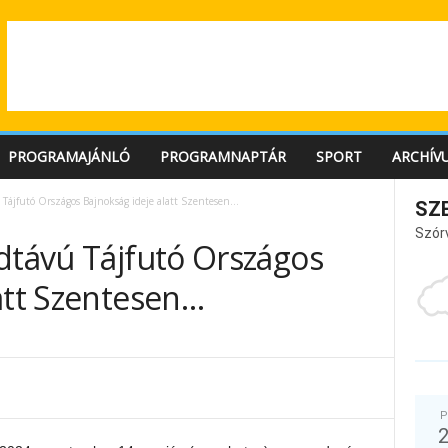
PROGRAMAJÁNLÓ
PROGRAMNAPTÁR
SPORT
ARCHÍV
 Tájfutó Országos Bajnokság ideje alatt Szentesen…
SZ
Szór
dtávú Tájfutó Országos
att Szentesen…
P