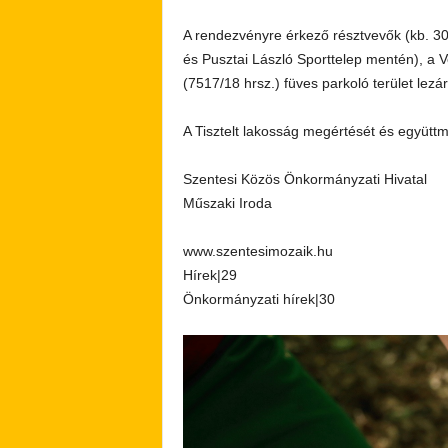
A rendezvényre érkező résztvevők (kb. 30
és Pusztai László Sporttelep mentén), a Ve
(7517/18 hrsz.) füves parkoló terület lez
A Tisztelt lakosság megértését és együtt
Szentesi Közös Önkormányzati Hivatal
Műszaki Iroda
www.szentesimozaik.hu
Hírek|29
Önkormányzati hírek|30