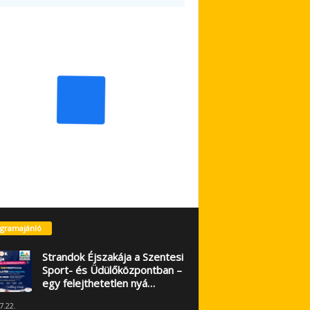
gramajánló
Strandok Éjszakája a Szentesi
Sport- és Üdülőközpontban –
egy felejthetetlen nyá…
7.22.