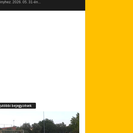
yhez. 2026. 05. 31-én...
utóbbi bejegyzések