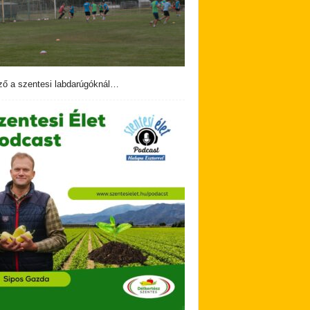
ző a szentesi labdarúgóknál…