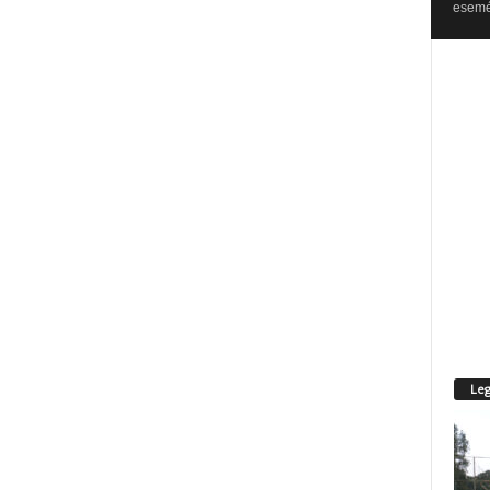
esemén
Leg