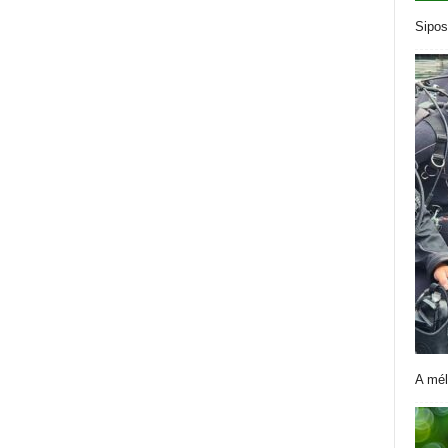
Sipos
A mél