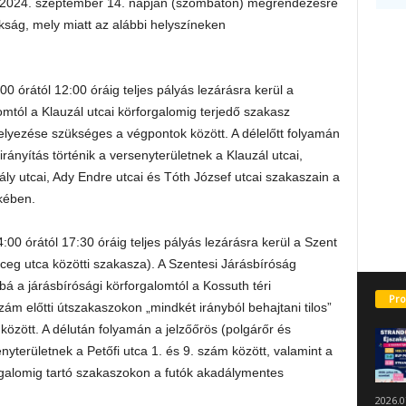
gy 2024. szeptember 14. napján (szombaton) megrendezésre
kság, mely miatt az alábbi helyszíneken
 órától 12:00 óráig teljes pályás lezárásra kerül a
mtól a Klauzál utcai körforgalomig terjedő szakasz
ihelyezése szükséges a végpontok között. A délelőtt folyamán
rányítás történik a versenyterületnek a Klauzál utcai,
ály utcai, Ady Endre utcai és Tóth József utcai szakaszain a
kében.
0 órától 17:30 óráig teljes pályás lezárásra kerül a Szent
ceg utca közötti szakasza). A Szentesi Járásbíróság
bá a járásbírósági körforgalomtól a Kossuth téri
Pro
zám előtti útszakaszokon „mindkét irányból behajtani tilos”
özött. A délután folyamán a jelzőőrös (polgárőr és
nyterületnek a Petőfi utca 1. és 9. szám között, valamint a
fogalomig tartó szakaszokon a futók akadálymentes
2026.0