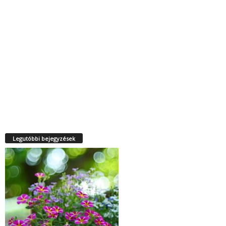
Legutóbbi bejegyzések