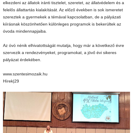
elkezdeni az állatok iránti tisztelet, szeretet, az állatvédelem és a
felelős állattartás kialakítását. Az előző években is sok ismeretet
szereztek a gyermekek a témával kapcsolatban, de a pályázati
kiírásnak köszönhetően különleges programok is bekerültek az
óvoda mindennapjaiba.
Az óvó nénik elhivatottságát mutatja, hogy már a következő évre
szervezik a rendezvényeket, programokat, a jövő évi sikeres
pályázat érdekében.
www.szentesimozaik.hu
Hírek|29