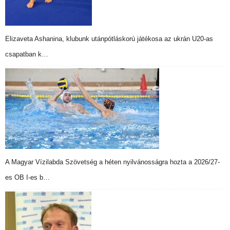
Elizaveta Ashanina, klubunk utánpótláskorú játékosa az ukrán U20-as
csapatban k…
A Magyar Vízilabda Szövetség a héten nyilvánosságra hozta a 2026/27-
es OB I-es b…