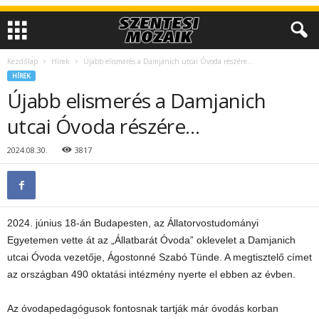
Kezdőlap
Hírek
Újabb elismerés a Damjanich utcai Óvoda részére…
HÍREK
Újabb elismerés a Damjanich
utcai Óvoda részére…
2024.08.30.
3817
2024. június 18-án Budapesten, az Állatorvostudományi
Egyetemen vette át az „Állatbarát Óvoda” oklevelet a Damjanich
utcai Óvoda vezetője, Ágostonné Szabó Tünde. A megtisztelő címet
az országban 490 oktatási intézmény nyerte el ebben az évben.
Az óvodapedagógusok fontosnak tartják már óvodás korban