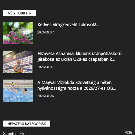
MÉG TÖBB HÍR
Kedves Virágkedvelő Lakosok!…
2026.08.07.
Elizaveta Ashanina, klubunk utánpótláskorú
játékosa az ukrán U20-as csapatban k…
2026.08.07.
A Magyar Vízilabda Szövetség a héten
nyilvánosságra hozta a 2026/27-es OB...
2026.08.06.
NÉPSZERŰ KATEGÓRIÁK
9605
Szentesi Élet