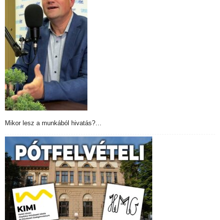
Mikor lesz a munkából hivatás?…