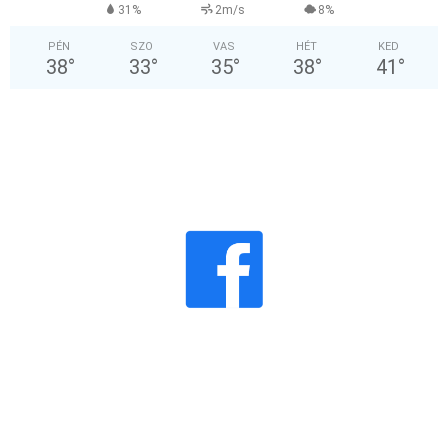
31%
2m/s
8%
PÉN
SZO
VAS
HÉT
KED
38
°
33
°
35
°
38
°
41
°