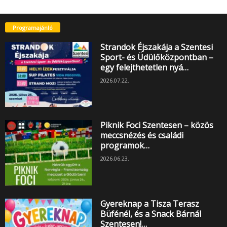
Programajánló
Strandok Éjszakája a Szentesi
Sport- és Üdülőközpontban –
egy felejthetetlen nyá…
2026.07.22.
Piknik Foci Szentesen – közös
meccsnézés és családi
programok…
2026.06.23.
Gyereknap a Tisza Terasz
Büfénél, és a Snack Bárnál
Szentesen!…