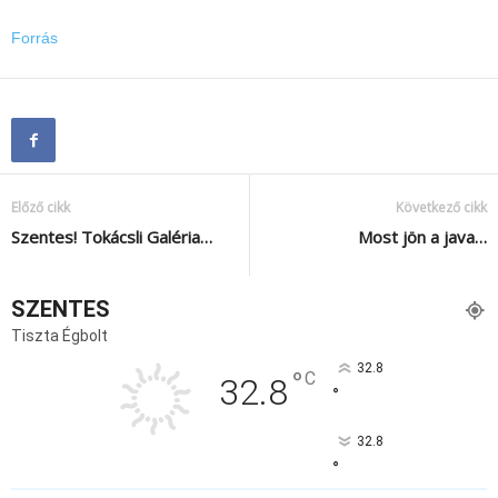
Forrás
Előző cikk
Következő cikk
Szentes! Tokácsli Galéria…
Most jön a java…
SZENTES
Tiszta Égbolt
32.8
°
C
32.8
°
32.8
°