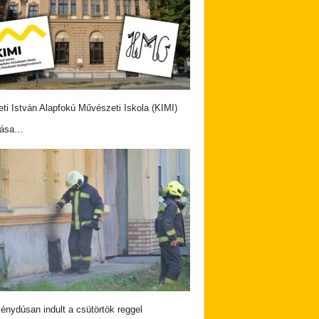
eti István Alapfokú Művészeti Iskola (KIMI)
vása…
nydúsan indult a csütörtök reggel