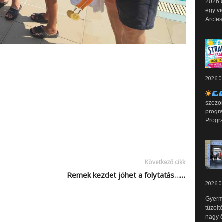
2026.0
egy vi
Arcfes
2026.0
szezo
progr
Progr
Következő cikk
Remek kezdet jöhet a folytatás……
2026.0
Gyerm
tűzolt
nagy ö