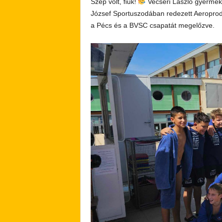
Szép volt, fiúk!
Vecseri László gyermek 
József Sportuszodában redezett Aeroprodu
a Pécs és a BVSC csapatát megelőzve.