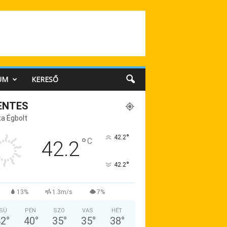
UM
KERESŐ
ENTES
a Égbolt
°
42.2
°
C
42.2
°
42.2
13%
1.3m/s
7%
SÜ
PÉN
SZO
VAS
HÉT
42
°
40
°
35
°
35
°
38
°