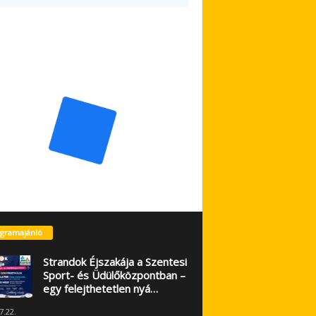
gramajánló
Strandok Éjszakája a Szentesi
Sport- és Üdülőközpontban –
egy felejthetetlen nyá…
7.22.