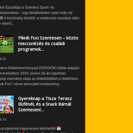
ok Éjszakája a Szentesi Sport- és
özpontban – egy felejthetetlen nyári este vár
A közönség döntött: a medencés moziban idén
 sikerű...
Piknik Foci Szentesen – közös
meccsnézés és családi
programok…
6.23.
ntesi Diákönkormányzat (SZÍVDÖK) ötlete alapján
ervezésében 2026. június 26-án izgalmas
ségi esemény várja az érdeklődőket a Gödörben.
nik Foci” névre keresztelt rendezvény...
Gyereknap a Tisza Terasz
Büfénél, és a Snack Bárnál
Szentesen!…
6.16.
 programok ingyenesen elérhetők!