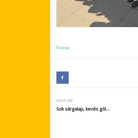
Forrás
Előző cikk
Sok sárgalap, kevés gól…