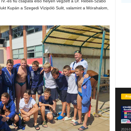
IV.-es fiú csapata első helyen végzett a Dr. Rébeli-Szabó
kt Kupán a Szegedi Vízipóló Sulit, valamint a Mórahalom,
Pro
2026.0