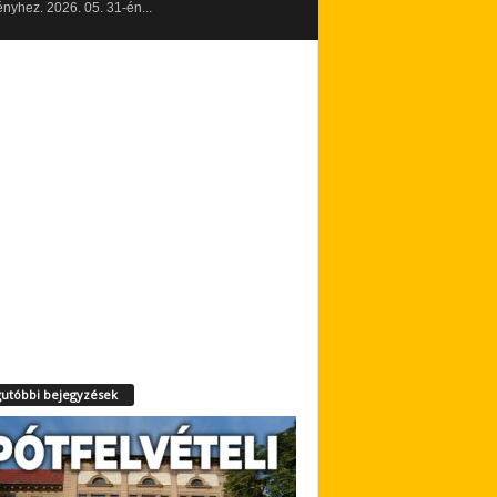
yhez. 2026. 05. 31-én...
utóbbi bejegyzések