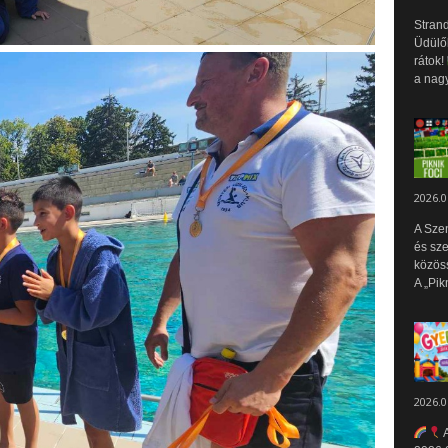
Strand
Üdülők
rátok!
a nagy
2026.0
A Sze
és sz
közös
A „Pik
2026.0
A