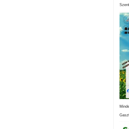
Szen
Minde
Gaszt