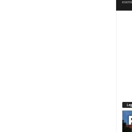
esemén
Leg