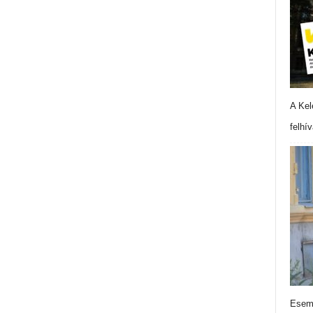
A Kel
felhí
Esemé