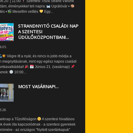
6.20. | 11:00
Szentesi Tisza Strand Várunk
dám, élményekkel teli napra:
Ugrálóvár •
tés •
Mesefilm vetítés
Egy...
STRANDNYITÓ CSALÁDI NAP
A SZENTESI
ÜDÜLŐKÖZPONTBAN!…
6.05.
Végre itt a nyár, és nincs is jobb módja a
n megnyitásának, mint egy egész napos családi
amkavalkáddal!
Június 21. (vasárnap)
amok:
10:00...
MOST VASÁRNAP!…
5.28.
eknap a Tűzoltóságon
A szentesi hivatásos
ók évek óta kapcsolódnak - a szentesi gyerekek
römére - az országos "Nyitott szertárkapuk"