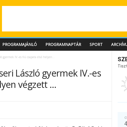
PROGRAMAJÁNLÓ
PROGRAMNAPTÁR
SPORT
ARCHÍV
ló gyermek IV.-es fiú csapata első helyen...
SZ
Tiszt
cseri László gyermek IV.-es
elyen végzett …
C