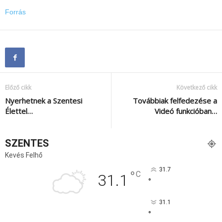
Forrás
Előző cikk
Következő cikk
Nyerhetnek a Szentesi
Továbbiak felfedezése a
Élettel…
Videó funkcióban…
SZENTES
Kevés Felhő
31.7
°
C
31.1
°
31.1
°