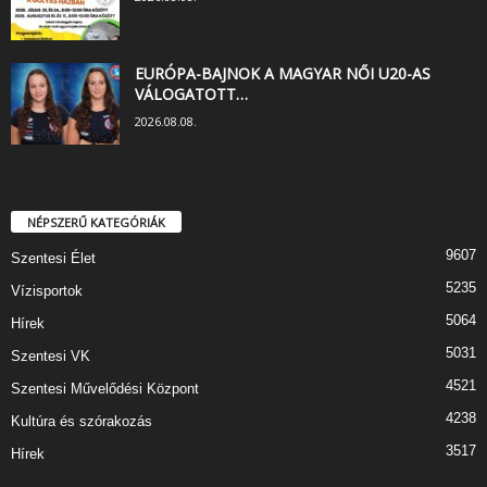
EURÓPA-BAJNOK A MAGYAR NŐI U20-AS
VÁLOGATOTT…
2026.08.08.
NÉPSZERŰ KATEGÓRIÁK
9607
Szentesi Élet
5235
Vízisportok
5064
Hírek
5031
Szentesi VK
4521
Szentesi Művelődési Központ
4238
Kultúra és szórakozás
3517
Hírek