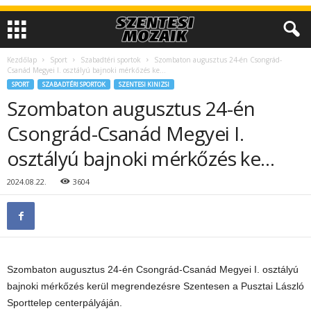
Kezdőlap
Sport
Szabadtéri sportok
Szombaton augusztus 24-én Csongrád-
Csanád Megyei I. osztályú bajnoki mérkőzés ke…
SPORT
SZABADTÉRI SPORTOK
SZENTESI KINIZSI
Szombaton augusztus 24-én
Csongrád-Csanád Megyei I.
osztályú bajnoki mérkőzés ke…
2024.08.22.
3604
Szombaton augusztus 24-én Csongrád-Csanád
Megyei I. osztályú
bajnoki mérkőzés kerül megrendezésre Szentesen a Pusztai László
Sporttelep centerpályáján.