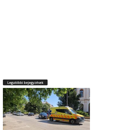
Legutóbbi bejegyzések