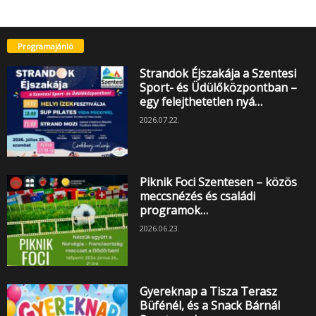
Programajánló
Strandok Éjszakája a Szentesi
Sport- és Üdülőközpontban –
egy felejthetetlen nyá…
2026.07.22.
Piknik Foci Szentesen – közös
meccsnézés és családi
programok…
2026.06.23.
Gyereknap a Tisza Terasz
Büfénél, és a Snack Bárnál