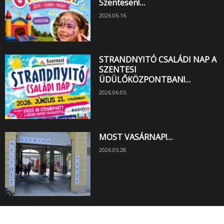
Szentesen!…
2026.06.16.
STRANDNYITÓ CSALÁDI NAP A
SZENTESI
ÜDÜLŐKÖZPONTBAN!…
2026.06.05.
MOST VASÁRNAP!…
2026.05.28.