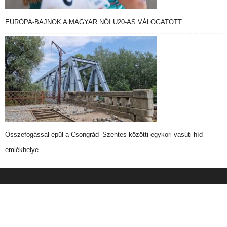
EURÓPA-BAJNOK A MAGYAR NŐI U20-AS VÁLOGATOTT…
Összefogással épül a Csongrád–Szentes közötti egykori vasúti híd
emlékhelye…