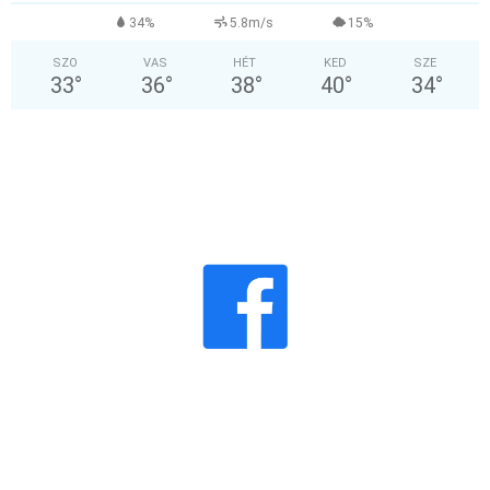
34%
5.8m/s
15%
SZO
VAS
HÉT
KED
SZE
33
°
36
°
38
°
40
°
34
°