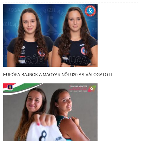
EURÓPA-BAJNOK A MAGYAR NŐI U20-AS VÁLOGATOTT…