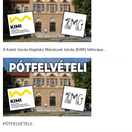
A Keleti István Alapfokú Művészeti Iskola (KIMI) felhívása…
PÓTFELVÉTELI!…