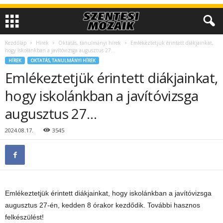
Kezdőlap
Hírek
Oktatás, tanulmányi hírek
Emlékeztetjük érintett diákjainkat,
hogy iskolánkban a javítóvizsga augusztus 27…
HÍREK
OKTATÁS, TANULMÁNYI HÍREK
Emlékeztetjük érintett diákjainkat,
hogy iskolánkban a javítóvizsga
augusztus 27…
2024.08.17.
3545
Emlékeztetjük érintett diákjainkat, hogy iskolánkban a javítóvizsga
augusztus 27-én, kedden 8 órakor kezdődik. További hasznos
felkészülést!