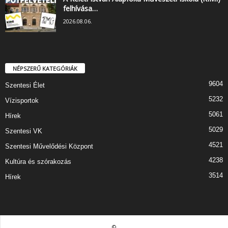
felhívása…
2026.08.06.
NÉPSZERŰ KATEGÓRIÁK
9604
Szentesi Élet
5232
Vízisportok
5061
Hírek
5029
Szentesi VK
4521
Szentesi Művelődési Központ
4238
Kultúra és szórakozás
3514
Hírek
©