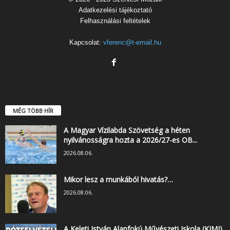
Adatkezelési tájékoztató
Felhasználási feltételek
Kapcsolat:
vferenc@t-email.hu
MÉG TÖBB HÍR
A Magyar Vízilabda Szövetség a héten
nyilvánosságra hozta a 2026/27-es OB...
2026.08.06.
Mikor lesz a munkából hivatás?…
2026.08.06.
A Keleti István Alapfokú Művészeti Iskola (KIMI)