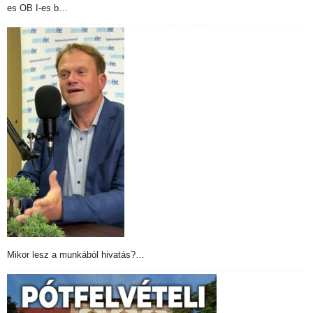
es OB I-es b…
Mikor lesz a munkából hivatás?…