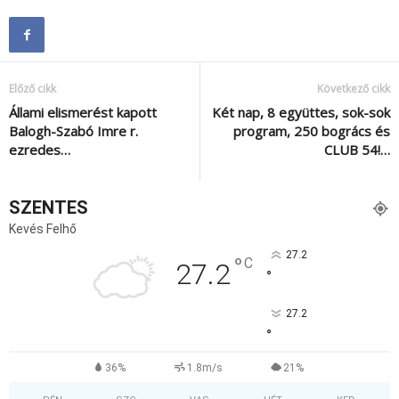
Előző cikk
Következő cikk
Állami elismerést kapott
Két nap, 8 együttes, sok-sok
Balogh-Szabó Imre r.
program, 250 bogrács és
ezredes…
CLUB 54!…
SZENTES
Kevés Felhő
27.2
°
C
27.2
°
27.2
°
36%
1.8m/s
21%