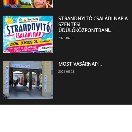
STRANDNYITÓ CSALÁDI NAP A
SZENTESI
ÜDÜLŐKÖZPONTBAN!…
2026.06.05.
MOST VASÁRNAP!…
2026.05.28.