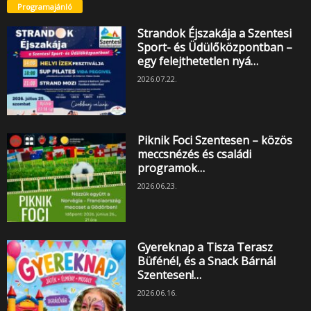
Programajánló
Strandok Éjszakája a Szentesi
Sport- és Üdülőközpontban –
egy felejthetetlen nyá…
2026.07.22.
Piknik Foci Szentesen – közös
meccsnézés és családi
programok…
2026.06.23.
Gyereknap a Tisza Terasz
Büfénél, és a Snack Bárnál
Szentesen!…
2026.06.16.