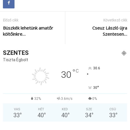
Előző cikk
Következő cikk
Büszkék lehetünk amatőr
Cseuz László újra
költőinkre…
Szentesen…
SZENTES
Tiszta Égbolt
30.6
°
C
30
°
°
30
32%
3.6m/s
0%
VAS
HÉT
KED
SZE
CSÜ
33
°
40
°
40
°
34
°
33
°