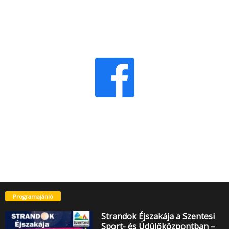
Programajánló
Strandok Éjszakája a Szentesi
Sport- és Üdülőközpontban –