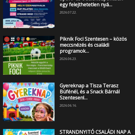
egy felejthetetlen nyá…
2026.07.22.
Piknik Foci Szentesen – közös
meccsnézés és családi
programok…
2026.06.23.
Gyereknap a Tisza Terasz
Büfénél, és a Snack Bárnál
Szentesen!…
2026.06.16.
STRANDNYITÓ CSALÁDI NAP A