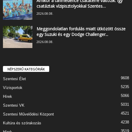
Amikor a tanmedence csatatérré változik: Így
csatáztak vízipisztolyokkal Szentes…
2026.08.08.
Meggondolatlan fordulás miatt ütközött össze
egy Suzuki és egy Dodge Challenger...
2026.08.08.
NÉPSZERŰ KATEGÓRIÁK
9608
Szentesi Élet
5235
Vízisportok
5066
Hírek
5031
Szentesi VK
4521
Szentesi Művelődési Központ
4238
Kultúra és szórakozás
3519
Hírek