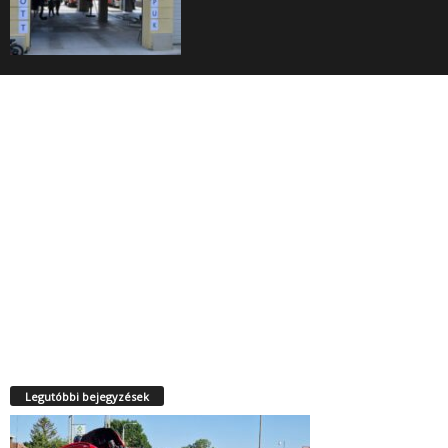
Legutóbbi bejegyzések