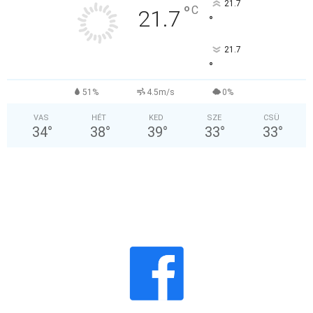
21.7
°
C
21.7
°
21.7
°
51%
4.5m/s
0%
VAS
HÉT
KED
SZE
CSÜ
34
°
38
°
39
°
33
°
33
°