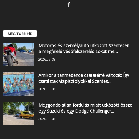
MÉG TÖBB HÍR
Motoros és személyautó ütközött Szentesen –
a megfelelő védőfelszerelés sokat me…
2026.08.08.
Amikor a tanmedence csatatérré változik: Így
csatáztak vízipisztolyokkal Szentes…
2026.08.08.
Meggondolatlan fordulás miatt ütközött össze
egy Suzuki és egy Dodge Challenger...
2026.08.08.