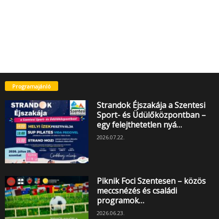
Programajánló
Strandok Éjszakája a Szentesi
Sport- és Üdülőközpontban –
egy felejthetetlen nyá…
2026.07.22.
Piknik Foci Szentesen – közös
meccsnézés és családi
programok…
2026.06.23.