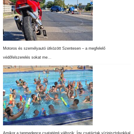
Motoros és személyautó ütközött Szentesen – a megfelelő
védőfelszerelés sokat me…
Amikor a tanmedence csatatérré változik: Így csatáztak vízipisztolyokkal