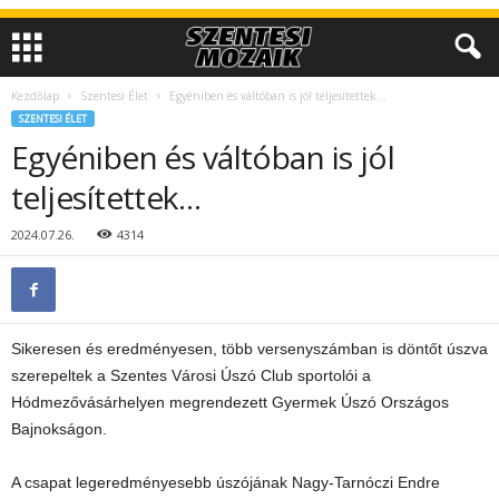
Kezdőlap
Szentesi Élet
Egyéniben és váltóban is jól teljesítettek…
SZENTESI ÉLET
Egyéniben és váltóban is jól
teljesítettek…
2024.07.26.
4314
Sikeresen és eredményesen, több versenyszámban is döntőt úszva
szerepeltek a Szentes Városi Úszó Club sportolói a
Hódmezővásárhelyen megrendezett Gyermek Úszó Országos
Bajnokságon.
A csapat legeredményesebb úszójának Nagy-Tarnóczi Endre