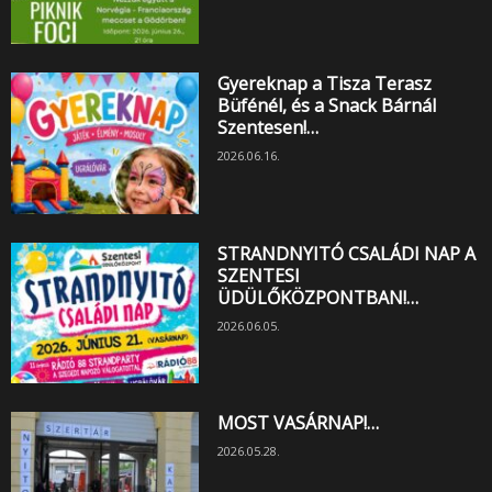
Gyereknap a Tisza Terasz
Büfénél, és a Snack Bárnál
Szentesen!…
2026.06.16.
STRANDNYITÓ CSALÁDI NAP A
SZENTESI
ÜDÜLŐKÖZPONTBAN!…
2026.06.05.
MOST VASÁRNAP!…
2026.05.28.