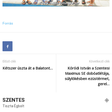
Forrás
Előző cikk
Következő cikk
Kétszer úszta át a Balatont…
Kóródi István a Szentesi
Maximus SE dobóatlétája,
súlylökésben ezüstérmet,
gerel…
SZENTES
Tiszta Égbolt