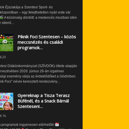
ok Éjszakája a Szentesi Sport- és
özpontban – egy felejthetetlen nyári este vár
A közönség döntött: a medencés moziban idén
 sikerű...
Piknik Foci Szentesen – közös
meccsnézés és családi
programok…
6.23.
ntesi Diákönkormányzat (SZÍVDÖK) ötlete alapján
ervezésében 2026. június 26-án izgalmas
ségi esemény várja az érdeklődőket a Gödörben.
nik Foci” névre keresztelt rendezvény...
Gyereknap a Tisza Terasz
Büfénél, és a Snack Bárnál
Szentesen!…
6.16.
 programok ingyenesen elérhetők!