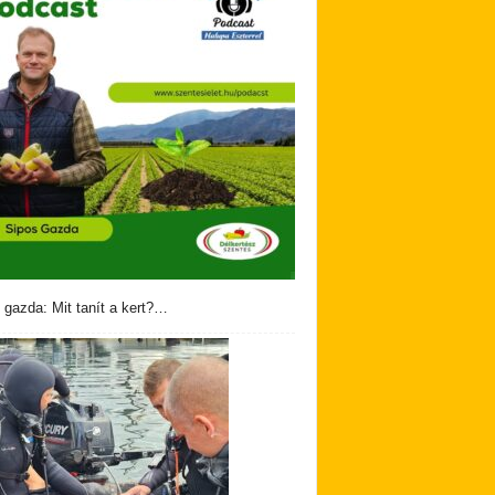
 gazda: Mit tanít a kert?…