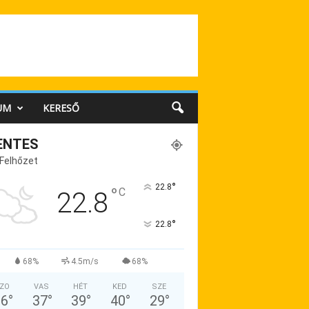
UM
KERESŐ
ENTES
 Felhőzet
°
22.8
°
C
22.8
°
22.8
68%
4.5m/s
68%
ZO
VAS
HÉT
KED
SZE
36
°
37
°
39
°
40
°
29
°