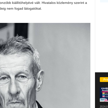
nzóbb kiállítóhelyévé vált. Hivatalos közlemény szerint a
deig nem fogad látogatókat.
Pro
2026.0