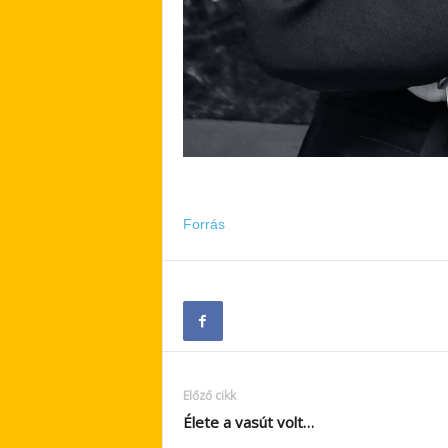
Forrás
Előző cikk
Élete a vasút volt…