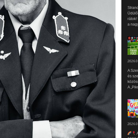
Strand
Üdülők
rátok!
a nagy
2026.0
A Sze
és sz
közös
A „Pik
2026.0
A