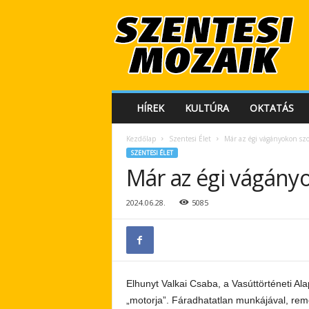
S
z
e
n
t
e
s
HÍREK
KULTÚRA
OKTATÁS
i
M
Kezdőlap
Szentesi Élet
Már az égi vágányokon sz
o
SZENTESI ÉLET
z
Már az égi vágány
a
i
k
2024.06.28.
5085
Elhunyt Valkai Csaba, a Vasúttörténeti Al
„motorja”. Fáradhatatlan munkájával, rem