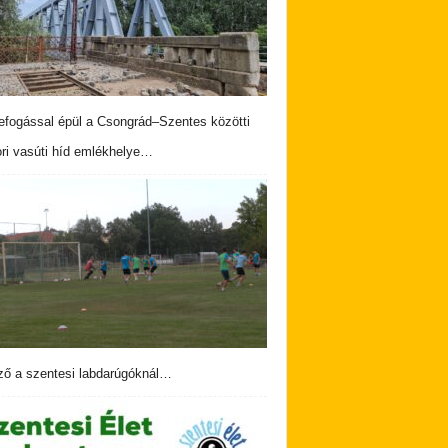
fogással épül a Csongrád–Szentes közötti
ri vasúti híd emlékhelye…
ző a szentesi labdarúgóknál…