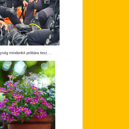
ység mindenkit próbára tesz….