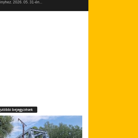
yhez. 2026. 05. 31-én...
utóbbi bejegyzések