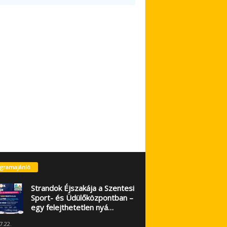
gramajánló
Strandok Éjszakája a Szentesi
Sport- és Üdülőközpontban –
egy felejthetetlen nyá…
7.22.