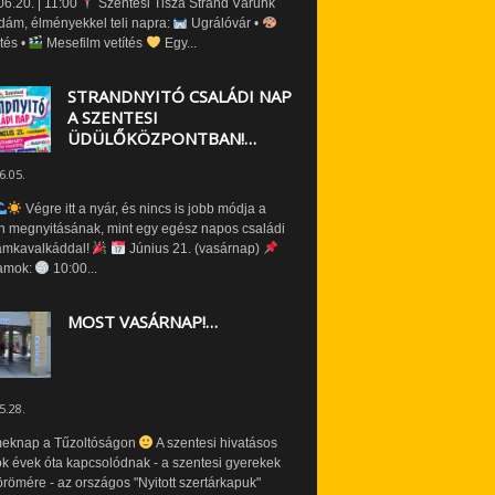
6.20. | 11:00
Szentesi Tisza Strand Várunk
dám, élményekkel teli napra:
Ugrálóvár •
tés •
Mesefilm vetítés
Egy...
STRANDNYITÓ CSALÁDI NAP
A SZENTESI
ÜDÜLŐKÖZPONTBAN!…
6.05.
Végre itt a nyár, és nincs is jobb módja a
n megnyitásának, mint egy egész napos családi
amkavalkáddal!
Június 21. (vasárnap)
amok:
10:00...
MOST VASÁRNAP!…
5.28.
eknap a Tűzoltóságon
A szentesi hivatásos
ók évek óta kapcsolódnak - a szentesi gyerekek
römére - az országos "Nyitott szertárkapuk"