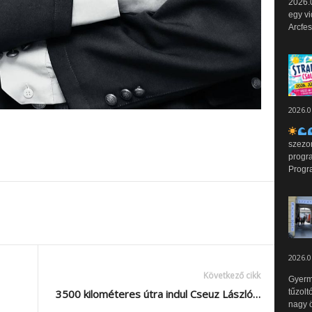
2026.0
egy vi
Arcfes
2026.0
szezo
progr
Progr
2026.0
Következő cikk
Gyerm
3500 kilométeres útra indul Cseuz László…
tűzolt
nagy ö