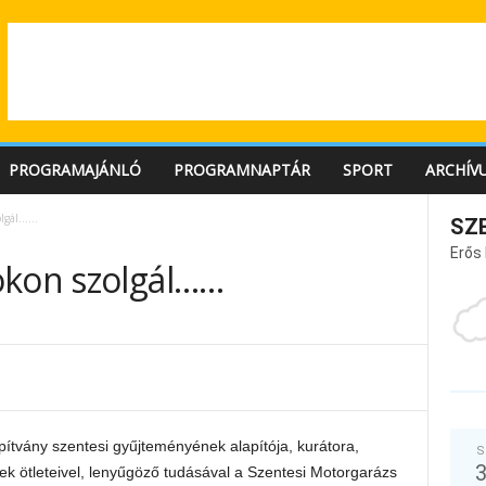
PROGRAMAJÁNLÓ
PROGRAMNAPTÁR
SPORT
ARCHÍV
olgál……
SZ
Erős
okon szolgál……
apítvány szentesi gyűjteményének alapítója, kurátora,
S
ek ötleteivel, lenyűgöző tudásával a Szentesi Motorgarázs