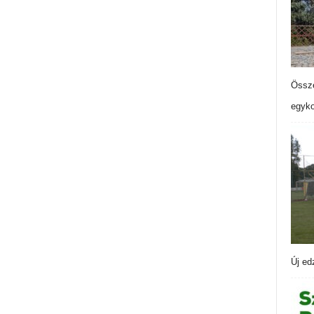
Össze
egyko
Új ed