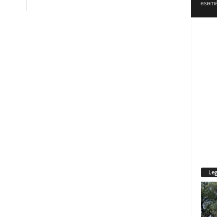
esemén
Leg