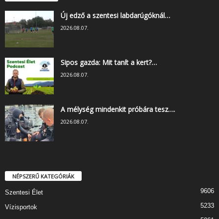
Új edző a szentesi labdarúgóknál…
2026.08.07.
Sipos gazda: Mit tanít a kert?…
2026.08.07.
A mélység mindenkit próbára tesz….
2026.08.07.
NÉPSZERŰ KATEGÓRIÁK
9606
Szentesi Élet
5233
Vízisportok