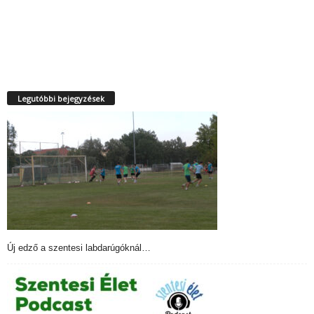
Legutóbbi bejegyzések
Új edző a szentesi labdarúgóknál…