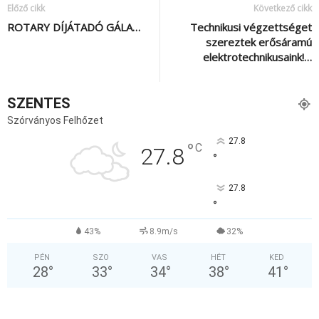
Előző cikk
Következő cikk
ROTARY DÍJÁTADÓ GÁLA…
Technikusi végzettséget
szereztek erősáramú
elektrotechnikusaink!…
SZENTES
Szórványos Felhőzet
27.8
°
C
27.8
°
27.8
°
43%
8.9m/s
32%
PÉN
SZO
VAS
HÉT
KED
28
°
33
°
34
°
38
°
41
°