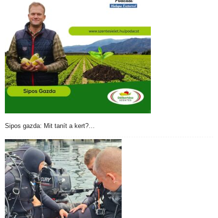
Sipos gazda: Mit tanít a kert?…