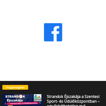
Programajánló
Strandok Éjszakája a Szentesi
Sport- és Üdülőközpontban –
egy felejthetetlen nyá…