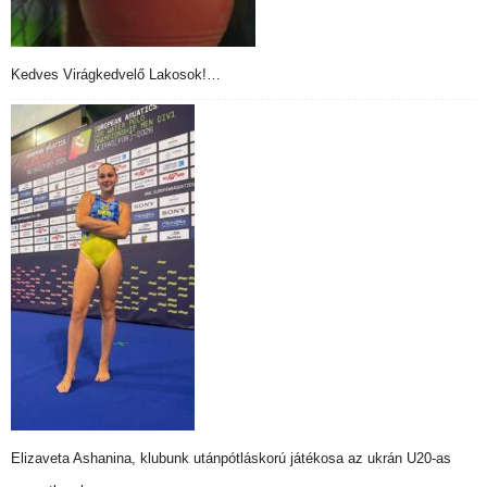
Kedves Virágkedvelő Lakosok!…
Elizaveta Ashanina, klubunk utánpótláskorú játékosa az ukrán U20-as