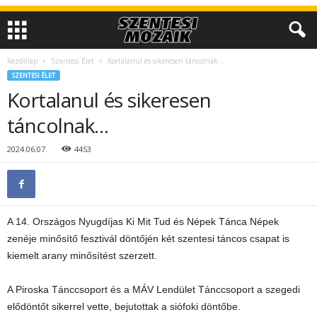
Kezdőlap
Szentesi Élet
Kortalanul és sikeresen táncolnak…
SZENTESI ÉLET
Kortalanul és sikeresen
táncolnak…
2024.06.07.
4453
A 14. Országos Nyugdíjas Ki Mit Tud és Népek Tánca Népek
zenéje minősítő fesztivál döntőjén két szentesi táncos csapat is
kiemelt arany minősítést szerzett.
A Piroska Tánccsoport és a MÁV Lendület Tánccsoport a szegedi
elődöntőt sikerrel vette, bejutottak a siófoki döntőbe.