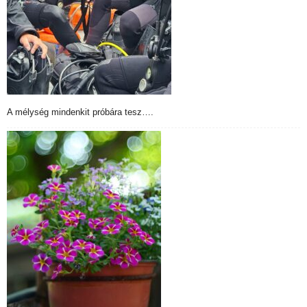
A mélység mindenkit próbára tesz….