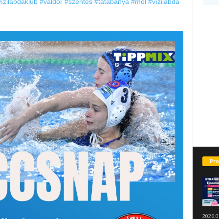
ízilabdaklub
#valdor
#szentes
#tatabánya
#mol
#vízilabda
Pro
2026.0