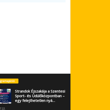
gramajánló
Strandok Éjszakája a Szentesi
Sport- és Üdülőközpontban –
egy felejthetetlen nyá…
7.22.