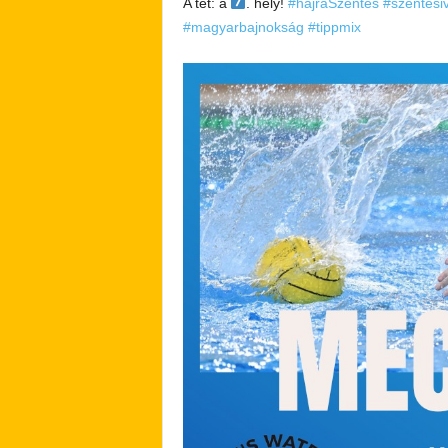
A tét: a
. hely!
#hajráSzentes
#szentesiv
#magyarbajnokság
#tippmix