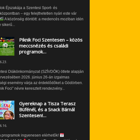
ok Éjszakája a Szentesi Sport- és
özpontban – egy felejthetetlen nyári este vár
A közönség döntött: a medencés moziban idén
 sikerű...
Piknik Foci Szentesen – közös
meccsnézés és családi
programok…
6.23.
ntesi Diákönkormányzat (SZÍVDÖK) ötlete alapján
ervezésében 2026. június 26-án izgalmas
ségi esemény várja az érdeklődőket a Gödörben.
nik Foci” névre keresztelt rendezvény...
Gyereknap a Tisza Terasz
Büfénél, és a Snack Bárnál
Szentesen!…
6.16.
 programok ingyenesen elérhetők!