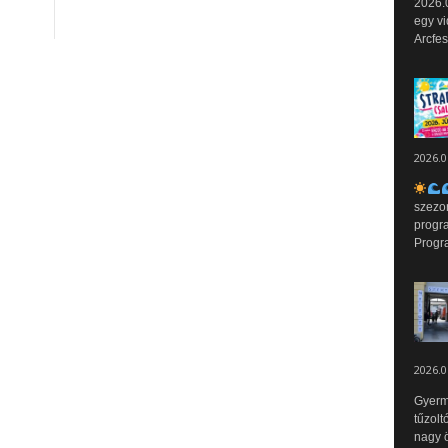
2026.0
egy vi
Arcfes
2026.0
szezo
progr
Progr
2026.0
Gyerm
tűzolt
nagy ö