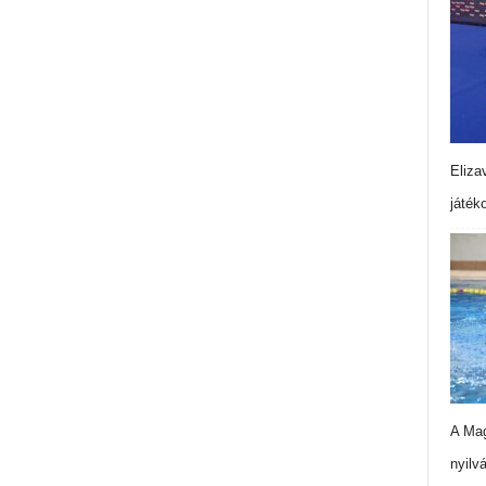
Eliza
játék
A Mag
nyilv