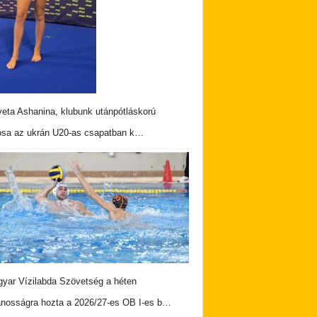
veta Ashanina, klubunk utánpótláskorú
osa az ukrán U20-as csapatban k…
yar Vízilabda Szövetség a héten
ánosságra hozta a 2026/27-es OB I-es b…