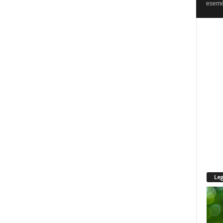
esemén
Leg