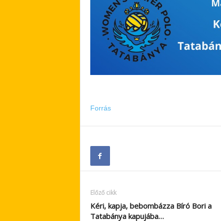
Forrás
Előző cikk
Kéri, kapja, bebombázza Bíró Bori a
Tatabánya kapujába…