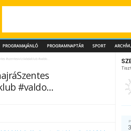
PROGRAMAJÁNLÓ
PROGRAMNAPTÁR
SPORT
ARCHÍV
entes #szentesivízilabdaklub #valdo…
SZ
Tiszt
#hajráSzentes
aklub #valdo…
P