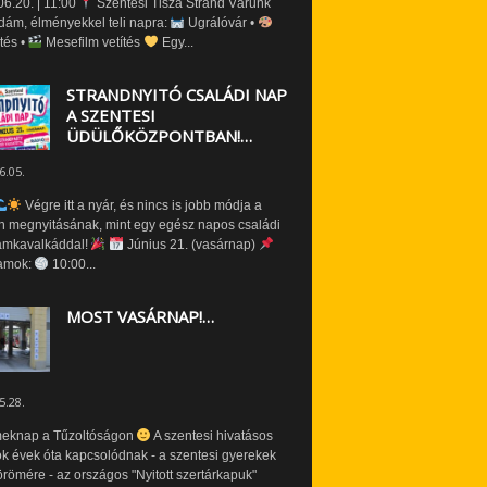
6.20. | 11:00
Szentesi Tisza Strand Várunk
dám, élményekkel teli napra:
Ugrálóvár •
tés •
Mesefilm vetítés
Egy...
STRANDNYITÓ CSALÁDI NAP
A SZENTESI
ÜDÜLŐKÖZPONTBAN!…
6.05.
Végre itt a nyár, és nincs is jobb módja a
n megnyitásának, mint egy egész napos családi
amkavalkáddal!
Június 21. (vasárnap)
amok:
10:00...
MOST VASÁRNAP!…
5.28.
eknap a Tűzoltóságon
A szentesi hivatásos
ók évek óta kapcsolódnak - a szentesi gyerekek
römére - az országos "Nyitott szertárkapuk"