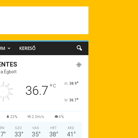
UM
KERESŐ
ENTES
a Égbolt
°
38.9
°
C
36.7
°
36.7
22%
2.2m/s
6%
ÉN
SZO
VAS
HÉT
KED
37
°
33
°
35
°
38
°
41
°