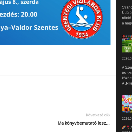
Strand
Üdülők
rátok!
a nagy
2026.0
A Sze
és sz
közös
A „Pik
Következő cikk
2026.0
Ma könyvbemutató lesz….
A