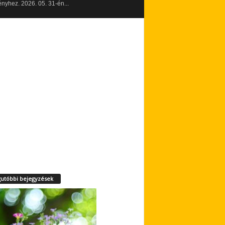
yhez. 2026. 05. 31-én...
utóbbi bejegyzések