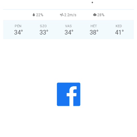
°
22%
2.2m/s
28%
PÉN
SZO
VAS
HÉT
KED
34
°
33
°
34
°
38
°
41
°