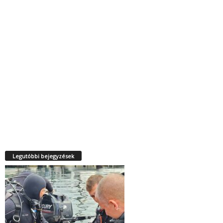
Legutóbbi bejegyzések