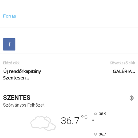
Forrás
Előző cikk
Következő cikk
Új rendőrkapitány
GALÉRIA…
Szentesen…
SZENTES
Szórványos Felhőzet
38.9
°
C
36.7
°
36.7