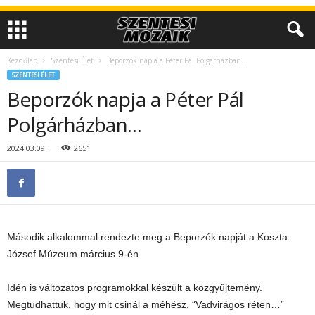
Kezdőlap
Szentesi Élet
Beporzók napja a Péter Pál Polgárházban…
SZENTESI ÉLET
Beporzók napja a Péter Pál
Polgárházban…
2024.03.09.
2651
Második alkalommal rendezte meg a Beporzók napját a Koszta
József Múzeum március 9-én.
Idén is változatos programokkal készült a közgyűjtemény.
Megtudhattuk, hogy mit
csinál a méhész, “Vadvirágos réten…”