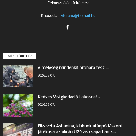
Felhasználási feltételek
Kapcsolat:
vferenc@t-email.hu
MÉG TÖBB HÍR
A mélység mindenkit próbára tesz….
2026.08.07.
Kedves Virágkedvelő Lakosok!…
2026.08.07.
Elizaveta Ashanina, klubunk utánpótláskorú
játékosa az ukrán U20-as csapatban k…