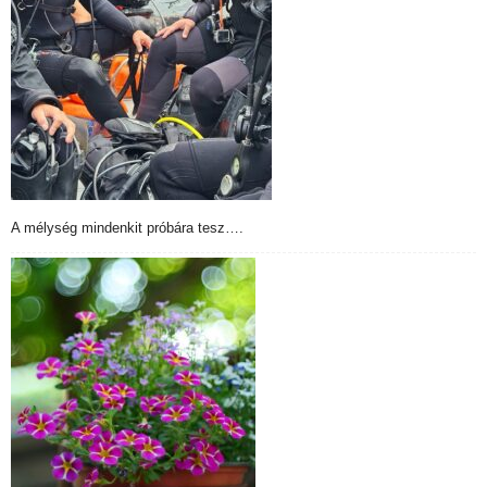
A mélység mindenkit próbára tesz….