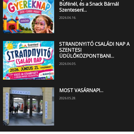
Büfénél, és a Snack Bárnál
Szentesen!…
2026.06.16.
STRANDNYITÓ CSALÁDI NAP A
SZENTESI
ÜDÜLŐKÖZPONTBAN!…
2026.06.05.
MOST VASÁRNAP!…
2026.05.28.