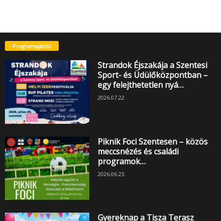
Programajánló
Strandok Éjszakája a Szentesi
Sport- és Üdülőközpontban –
egy felejthetetlen nyá…
2026.07.22.
Piknik Foci Szentesen – közös
meccsnézés és családi
programok…
2026.06.23.
Gyereknap a Tisza Terasz