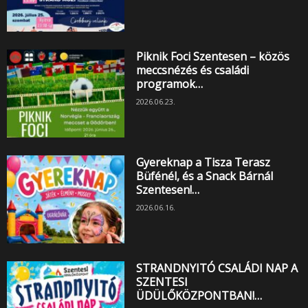
Piknik Foci Szentesen – közös
meccsnézés és családi
programok…
2026.06.23.
Gyereknap a Tisza Terasz
Büfénél, és a Snack Bárnál
Szentesen!…
2026.06.16.
STRANDNYITÓ CSALÁDI NAP A
SZENTESI
ÜDÜLŐKÖZPONTBAN!…