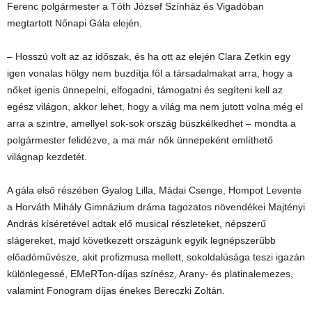
Ferenc polgármester a Tóth József Színház és Vigadóban
megtartott Nőnapi Gála elején.
– Hosszú volt az az időszak, és ha ott az elején Clara Zetkin egy
igen vonalas hölgy nem buzdítja föl a társadalmakat arra, hogy a
nőket igenis ünnepelni, elfogadni, támogatni és segíteni kell az
egész világon, akkor lehet, hogy a világ ma nem jutott volna még el
arra a szintre, amellyel sok-sok ország büszkélkedhet – mondta a
polgármester felidézve, a ma már nők ünnepeként említhető
világnap kezdetét.
A gála első részében Gyalog Lilla, Mádai Csenge, Hompot Levente
a Horváth Mihály Gimnázium dráma tagozatos növendékei Majtényi
András kíséretével adtak elő musical részleteket, népszerű
slágereket, majd következett országunk egyik legnépszerűbb
előadóművésze, akit profizmusa mellett, sokoldalúsága teszi igazán
különlegessé, EMeRTon-díjas színész, Arany- és platinalemezes,
valamint Fonogram díjas énekes Bereczki Zoltán.