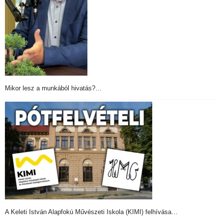
Mikor lesz a munkából hivatás?…
A Keleti István Alapfokú Művészeti Iskola (KIMI) felhívása…