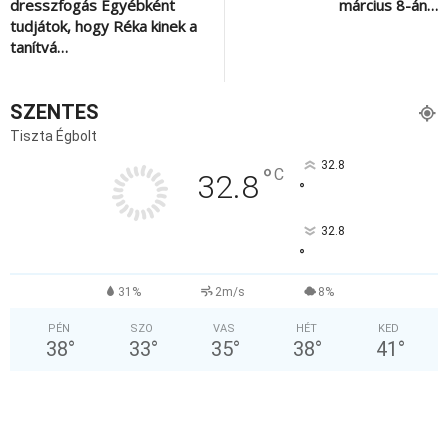
dresszfogás Egyébként
március 8-án…
tudjátok, hogy Réka kinek a
tanítvá…
SZENTES
Tiszta Égbolt
32.8
°
C
32.8
°
32.8
°
31%
2m/s
8%
PÉN
SZO
VAS
HÉT
KED
38
°
33
°
35
°
38
°
41
°