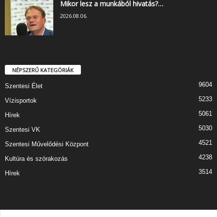
Mikor lesz a munkából hivatás?…
2026.08.06.
NÉPSZERŰ KATEGÓRIÁK
9604
Szentesi Élet
5233
Vízisportok
5061
Hírek
5030
Szentesi VK
4521
Szentesi Művelődési Központ
4238
Kultúra és szórakozás
3514
Hírek