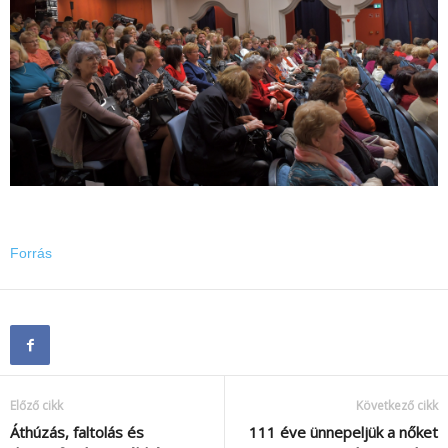
Forrás
Előző cikk
Következő cikk
Áthúzás, faltolás és
111 éve ünnepeljük a nőket