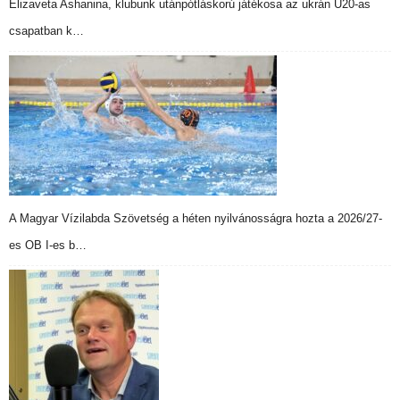
Elizaveta Ashanina, klubunk utánpótláskorú játékosa az ukrán U20-as
csapatban k…
A Magyar Vízilabda Szövetség a héten nyilvánosságra hozta a 2026/27-
es OB I-es b…