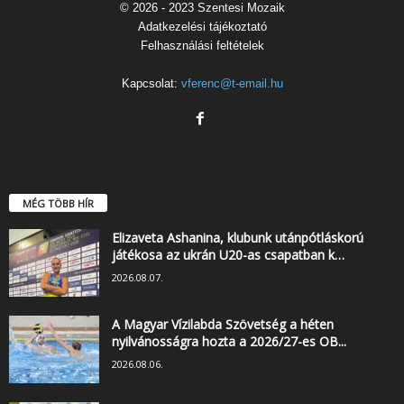
© 2026 - 2023 Szentesi Mozaik
Adatkezelési tájékoztató
Felhasználási feltételek
Kapcsolat:
vferenc@t-email.hu
MÉG TÖBB HÍR
Elizaveta Ashanina, klubunk utánpótláskorú
játékosa az ukrán U20-as csapatban k…
2026.08.07.
A Magyar Vízilabda Szövetség a héten
nyilvánosságra hozta a 2026/27-es OB...
2026.08.06.