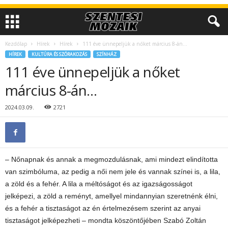
Kezdőlap
Hírek
Hírek
111 éve ünnepeljük a nőket március 8-án…
HÍREK
KULTÚRA ÉS SZÓRAKOZÁS
SZÍNHÁZ
111 éve ünnepeljük a nőket
március 8-án…
2024.03.09.
2721
– Nőnapnak és annak a megmozdulásnak, ami mindezt elindította
van szimbóluma, az pedig a női nem jele és vannak színei is, a lila,
a zöld és a fehér. A lila a méltóságot és az igazságosságot
jelképezi, a zöld a reményt, amellyel mindannyian szeretnénk élni,
és a fehér a tisztaságot az én értelmezésem szerint az anyai
tisztaságot jelképezheti – mondta köszöntőjében Szabó Zoltán