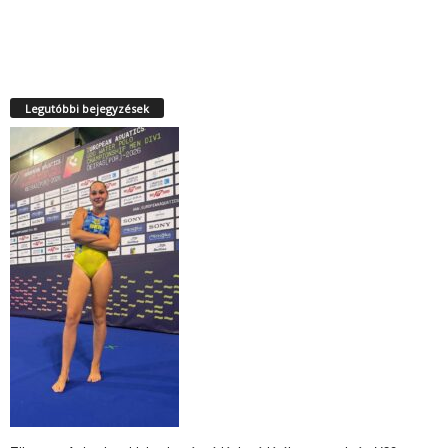
Legutóbbi bejegyzések