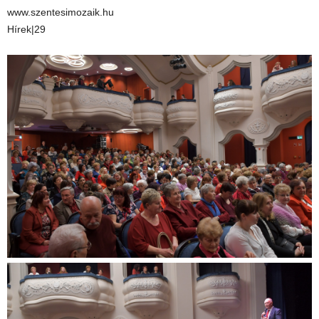
www.szentesimozaik.hu
Hírek|29