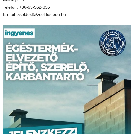
herceg u. 1.
Telefon: +36-63-562-335
E-mail: zsoldosf@zsoldos.edu.hu