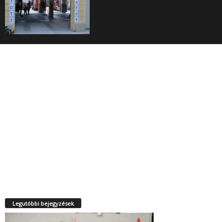
Legutóbbi bejegyzések