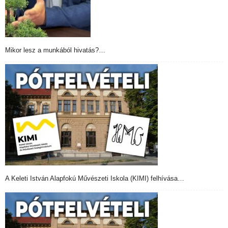
Mikor lesz a munkából hivatás?…
A Keleti István Alapfokú Művészeti Iskola (KIMI) felhívása…