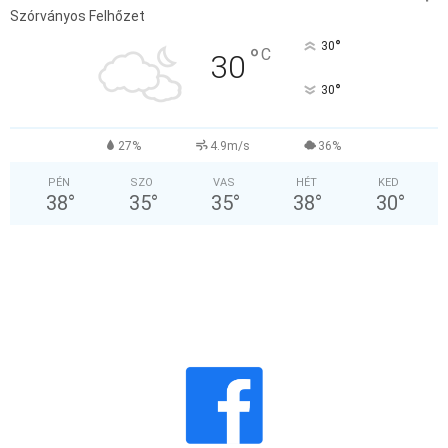
Szórványos Felhőzet
°
30
°
C
30
°
30
27%
4.9m/s
36%
PÉN
SZO
VAS
HÉT
KED
38
°
35
°
35
°
38
°
30
°