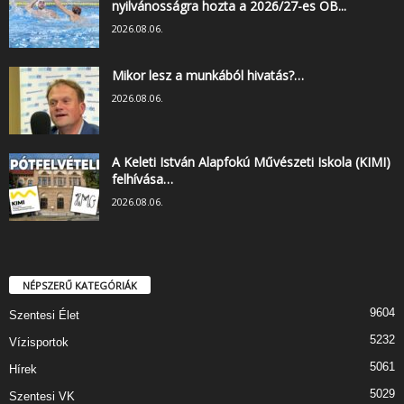
nyilvánosságra hozta a 2026/27-es OB...
2026.08.06.
Mikor lesz a munkából hivatás?…
2026.08.06.
A Keleti István Alapfokú Művészeti Iskola (KIMI)
felhívása…
2026.08.06.
NÉPSZERŰ KATEGÓRIÁK
9604
Szentesi Élet
5232
Vízisportok
5061
Hírek
5029
Szentesi VK