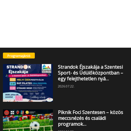
Programajánló
Strandok Éjszakája a Szentesi
Sport- és Üdülőközpontban –
egy felejthetetlen nyá…
2026.07.22.
Piknik Foci Szentesen – közös
meccsnézés és családi
programok…