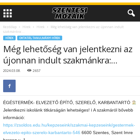
Kezdőlap
Hírek
Hírek
Még lehetőség van jelentkezni az újonnan indult
szakmánkra:…
HÍREK
OKTATÁS, TANULMÁNYI HÍREK
Még lehetőség van jelentkezni az
újonnan indult szakmánkra:…
2024.03.08.
2657
ÉGÉSTERMÉK- ELVEZETŐ ÉPÍTŐ, SZERELŐ, KARBANTARTÓ
Jelentkezni iskolánk titkárságán lehetséges! ℹ A szakmáról bővebb
információ:
https://zsoldos.edu.hu/kepzeseink/szakmai-kepzeseink/gestermek-
elvezeto-epito-szerelo-karbantarto-546
6600 Szentes, Szent Imre