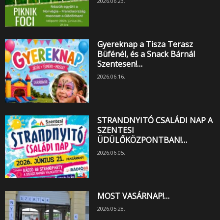
2026.06.23.
Gyereknap a Tisza Terasz
Büfénél, és a Snack Bárnál
Szentesen!…
2026.06.16.
STRANDNYITÓ CSALÁDI NAP A
SZENTESI
ÜDÜLŐKÖZPONTBAN!…
2026.06.05.
MOST VASÁRNAP!…
2026.05.28.