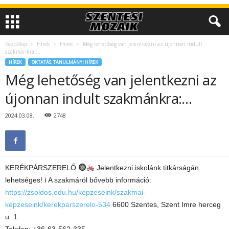
Kezdőlap
Hírek
Hírek
Még lehetőség van jelentkezni az újonnan indult
szakmánkra:…
HÍREK
OKTATÁS, TANULMÁNYI HÍREK
Még lehetőség van jelentkezni az
újonnan indult szakmánkra:…
2024.03.08.
2748
KERÉKPÁRSZERELŐ
Jelentkezni iskolánk titkárságán
lehetséges! ℹ A szakmáról bővebb információ:
https://zsoldos.edu.hu/kepzeseink/szakmai-
kepzeseink/kerekparszerelo-534
6600 Szentes, Szent Imre herceg
u. 1.