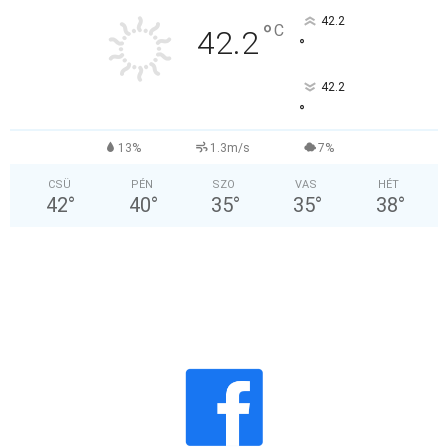
42.2
°
C
42.2
°
42.2
°
13%
1.3m/s
7%
CSÜ
PÉN
SZO
VAS
HÉT
42
°
40
°
35
°
35
°
38
°