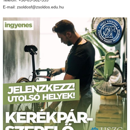
Telefon: +36-63-562-335
E-mail: zsoldosf@zsoldos.edu.hu