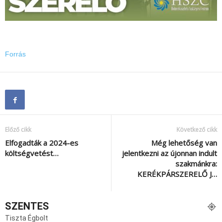
Forrás
Előző cikk
Következő cikk
Elfogadták a 2024-es
Még lehetőség van
költségvetést…
jelentkezni az újonnan indult
szakmánkra:
KERÉKPÁRSZERELŐ J…
SZENTES
Tiszta Égbolt