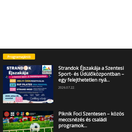
Programajánló
Strandok Éjszakája a Szentesi
Sport- és Üdülőközpontban –
egy felejthetetlen nyá…
2026.07.22.
Piknik Foci Szentesen – közös
meccsnézés és családi
programok…