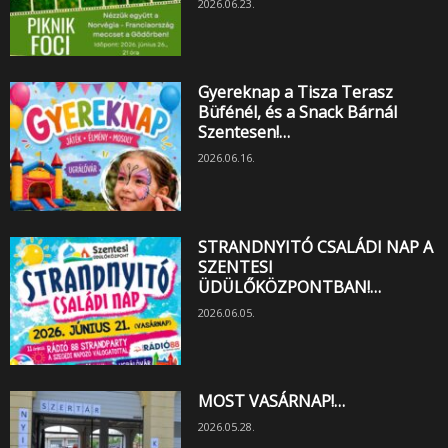
2026.06.23.
Gyereknap a Tisza Terasz
Büfénél, és a Snack Bárnál
Szentesen!…
2026.06.16.
STRANDNYITÓ CSALÁDI NAP A
SZENTESI
ÜDÜLŐKÖZPONTBAN!…
2026.06.05.
MOST VASÁRNAP!…
2026.05.28.