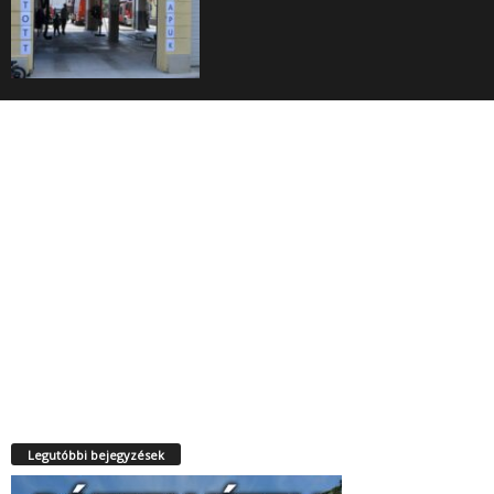
Legutóbbi bejegyzések