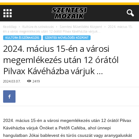
Kezdőlap
Kultúra és szórakozás
Szentesi Művelődési Központ
2024. mácius 15-
én a városi megemlékezés után 12 órától Pilvax Kávéházba várjuk...
KULTÚRA ÉS SZÓRAKOZÁS
SZENTESI MŰVELŐDÉSI KÖZPONT
2024. mácius 15-én a városi
megemlékezés után 12 órától
Pilvax Kávéházba várjuk …
2024.03.07.
2419
2024. mácius 15-én a városi megemlékezés után 12 órától Pilvax
Kávéházba várjuk Önöket a Petőfi Caféba, ahol ünnepi
hangulatban Jókai bablevest és túrós csuszát vagy aranygaluskát