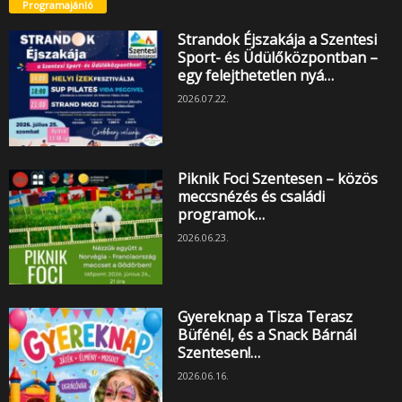
Programajánló
Strandok Éjszakája a Szentesi
Sport- és Üdülőközpontban –
egy felejthetetlen nyá…
2026.07.22.
Piknik Foci Szentesen – közös
meccsnézés és családi
programok…
2026.06.23.
Gyereknap a Tisza Terasz
Büfénél, és a Snack Bárnál
Szentesen!…
2026.06.16.