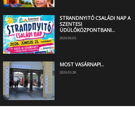
STRANDNYITÓ CSALÁDI NAP A
SZENTESI
ÜDÜLŐKÖZPONTBAN!…
2026.06.05.
MOST VASÁRNAP!…
2026.05.28.