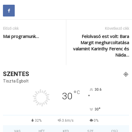
Előző cikk
Következő cikk
Mai programunk…
Felolvasó est volt: Bara
Margit meghurcoltatása
valamint Karinthy Ferenc és
Náda…
SZENTES
Tiszta Égbolt
30.6
°
C
30
°
°
30
32%
3.6m/s
0%
VAS
HÉT
KED
SZE
CSÜ