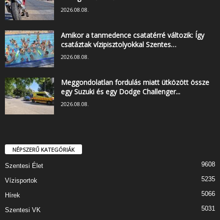
2026.08.08.
Amikor a tanmedence csatatérré változik: Így
csatáztak vízipisztolyokkal Szentes…
2026.08.08.
Meggondolatlan fordulás miatt ütközött össze
egy Suzuki és egy Dodge Challenger...
2026.08.08.
NÉPSZERŰ KATEGÓRIÁK
9608
Szentesi Élet
5235
Vízisportok
5066
Hírek
5031
Szentesi VK