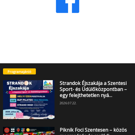
Programajánló
Strandok Éjszakája a Szentesi
Sport- és Üdülőközpontban –
egy felejthetetlen nyá…
2026.07.22.
Piknik Foci Szentesen – közös