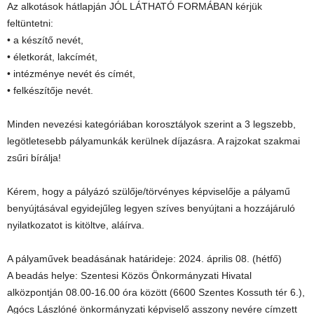
Az alkotások hátlapján JÓL LÁTHATÓ FORMÁBAN kérjük
feltüntetni:
• a készítő nevét,
• életkorát, lakcímét,
• intézménye nevét és címét,
• felkészítője nevét.
Minden nevezési kategóriában korosztályok szerint a 3 legszebb,
legötletesebb pályamunkák kerülnek díjazásra. A rajzokat szakmai
zsűri bírálja!
Kérem, hogy a pályázó szülője/törvényes képviselője a pályamű
benyújtásával egyidejűleg legyen szíves benyújtani a hozzájáruló
nyilatkozatot is kitöltve, aláírva.
A pályaművek beadásának határideje: 2024. április 08. (hétfő)
A beadás helye: Szentesi Közös Önkormányzati Hivatal
alközpontján 08.00-16.00 óra között (6600 Szentes Kossuth tér 6.),
Agócs Lászlóné önkormányzati képviselő asszony nevére címzett