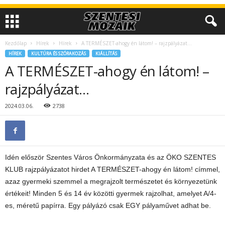
Kezdőlap
Hírek
Hírek
A TERMÉSZET-ahogy én látom! – rajzpályázat…
HÍREK
KULTÚRA ÉS SZÓRAKOZÁS
KIÁLLÍTÁS
A TERMÉSZET-ahogy én látom! –
rajzpályázat…
2024.03.06.
2738
Idén először Szentes Város Önkormányzata és az ÖKO SZENTES
KLUB rajzpályázatot hirdet A TERMÉSZET-ahogy én látom! címmel,
azaz gyermeki szemmel a megrajzolt természetet és környezetünk
értékeit! Minden 5 és 14 év közötti gyermek rajzolhat, amelyet A/4-
es, méretű papírra. Egy pályázó csak EGY pályaművet adhat be.