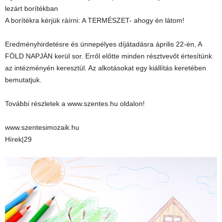
lezárt borítékban
A borítékra kérjük ráírni: A TERMÉSZET- ahogy én látom!
Eredményhirdetésre és ünnepélyes díjátadásra április 22-én, A
FÖLD NAPJÁN kerül sor. Erről előtte minden résztvevőt értesítünk
az intézményén keresztül. Az alkotásokat egy kiállítás keretében
bemutatjuk.
További részletek a www.szentes.hu oldalon!
www.szentesimozaik.hu
Hírek|29