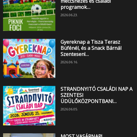
meccsnézés és családi
programok…
2026.06.23.
Gyereknap a Tisza Terasz
Büfénél, és a Snack Bárnál
Szentesen!…
2026.06.16.
STRANDNYITÓ CSALÁDI NAP A
SZENTESI
ÜDÜLŐKÖZPONTBAN!…
2026.06.05.
MOST VASÁRNAP!…