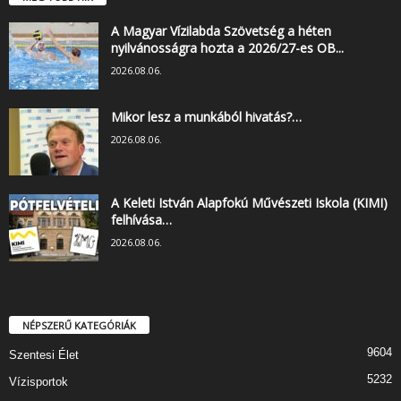
A Magyar Vízilabda Szövetség a héten
nyilvánosságra hozta a 2026/27-es OB...
2026.08.06.
Mikor lesz a munkából hivatás?…
2026.08.06.
A Keleti István Alapfokú Művészeti Iskola (KIMI)
felhívása…
2026.08.06.
NÉPSZERŰ KATEGÓRIÁK
9604
Szentesi Élet
5232
Vízisportok