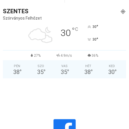
SZENTES
Szórványos Felhőzet
°
30
°
C
30
°
30
27%
4.9m/s
36%
PÉN
SZO
VAS
HÉT
KED
38
°
35
°
35
°
38
°
30
°