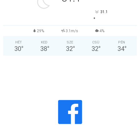
31.1
°
29%
3.1m/s
4%
HÉT
KED
SZE
CSÜ
PÉN
30
°
38
°
32
°
32
°
34
°