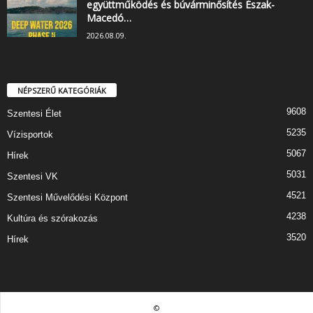
együttműködés és búvárminősítés Észak-
Macedó…
2026.08.09.
NÉPSZERŰ KATEGÓRIÁK
9608
Szentesi Élet
5235
Vízisportok
5067
Hírek
5031
Szentesi VK
4521
Szentesi Művelődési Központ
4238
Kultúra és szórakozás
3520
Hírek
©