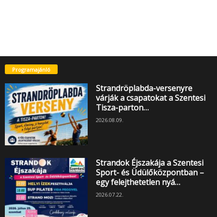
Programajánló
Strandröplabda-versenyre
várják a csapatokat a Szentesi
Tisza-parton…
2026.08.09.
Strandok Éjszakája a Szentesi
Sport- és Üdülőközpontban –
egy felejthetetlen nyá…
2026.07.22.