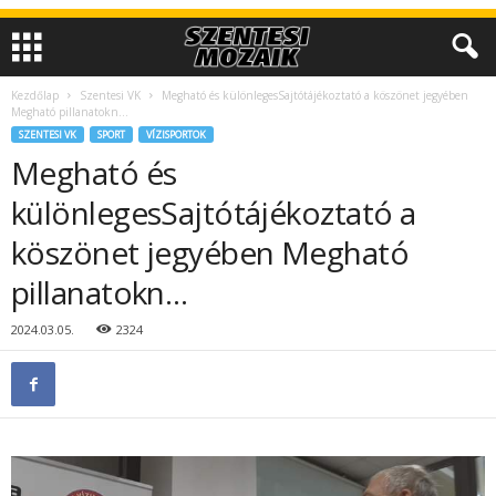
Kezdőlap
Szentesi VK
Megható és különlegesSajtótájékoztató a köszönet jegyében
Megható pillanatokn…
SZENTESI VK
SPORT
VÍZISPORTOK
Megható és
különlegesSajtótájékoztató a
köszönet jegyében Megható
pillanatokn…
2024.03.05.
2324