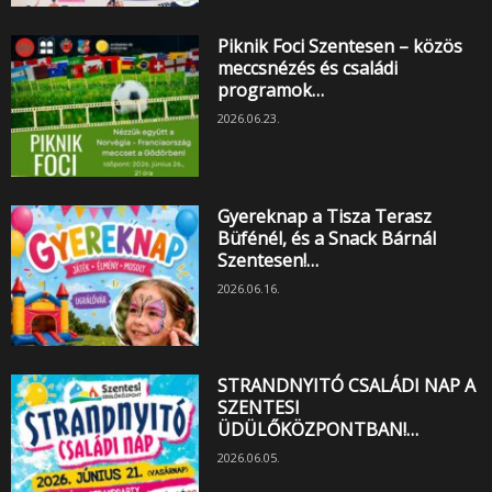
Piknik Foci Szentesen – közös
meccsnézés és családi
programok…
2026.06.23.
Gyereknap a Tisza Terasz
Büfénél, és a Snack Bárnál
Szentesen!…
2026.06.16.
STRANDNYITÓ CSALÁDI NAP A
SZENTESI
ÜDÜLŐKÖZPONTBAN!…
2026.06.05.