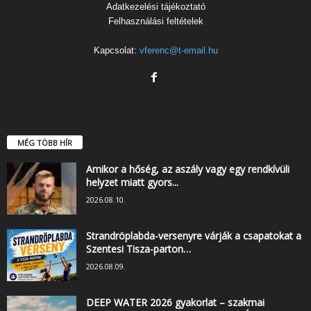
Adatkezelési tájékoztató
Felhasználási feltételek
Kapcsolat:
vferenc@t-email.hu
MÉG TÖBB HÍR
Amikor a hőség, az aszály vagy egy rendkívüli
helyzet miatt gyors...
2026.08.10.
Strandröplabda-versenyre várják a csapatokat a
Szentesi Tisza-parton…
2026.08.09.
DEEP WATER 2026 gyakorlat – szakmai