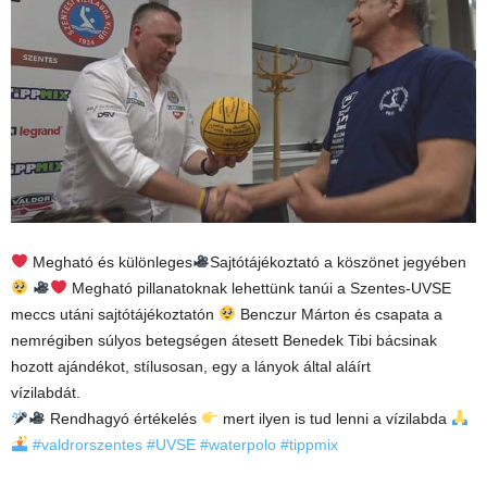
Megható és különleges
Sajtótájékoztató a köszönet jegyében
Megható pillanatoknak lehettünk tanúi a Szentes-UVSE
meccs utáni sajtótájékoztatón
Benczur Márton és csapata a
nemrégiben súlyos betegségen átesett Benedek Tibi bácsinak
hozott ajándékot, stílusosan, egy a lányok által aláírt
vízilabdát.
Rendhagyó értékelés
mert ilyen is tud lenni a vízilabda
#valdrorszentes
#UVSE
#waterpolo
#tippmix