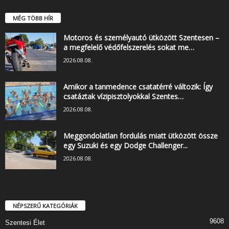
MÉG TÖBB HÍR
Motoros és személyautó ütközött Szentesen –
a megfelelő védőfelszerelés sokat me…
2026.08.08.
Amikor a tanmedence csatatérré változik: Így
csatáztak vízipisztolyokkal Szentes…
2026.08.08.
Meggondolatlan fordulás miatt ütközött össze
egy Suzuki és egy Dodge Challenger...
2026.08.08.
NÉPSZERŰ KATEGÓRIÁK
9608
Szentesi Élet