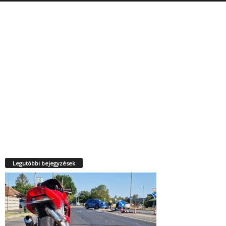
Legutóbbi bejegyzések