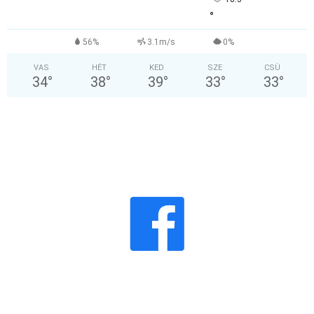
°
56%
3.1m/s
0%
VAS
HÉT
KED
SZE
CSÜ
34
°
38
°
39
°
33
°
33
°