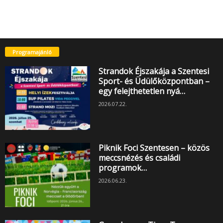
Programajánló
Strandok Éjszakája a Szentesi
Sport- és Üdülőközpontban –
egy felejthetetlen nyá…
2026.07.22.
Piknik Foci Szentesen – közös
meccsnézés és családi
programok…
2026.06.23.