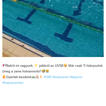
Balról mi vagyunk,
jobbról az UVSE
Már csak Ti hiányoztok
(meg a zene holvannorbi?
Gyertek kezdünk
#OBI
#waterpolo
#tippmix
#hajraszentes