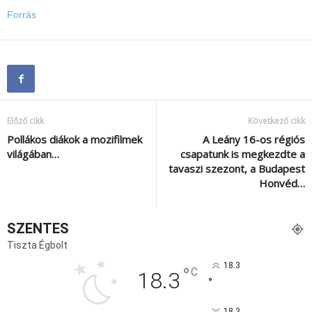
Forrás
Előző cikk
Következő cikk
Pollákos diákok a mozifilmek
A Leány 16-os régiós
világában…
csapatunk is megkezdte a
tavaszi szezont, a Budapest
Honvéd…
SZENTES
Tiszta Égbolt
18.3
°
C
18.3
°
18.3