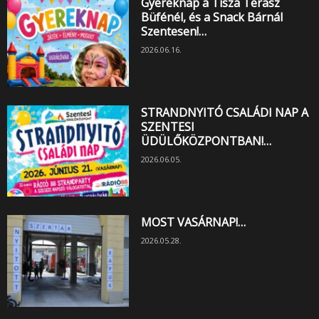
Gyereknap a Tisza Terasz
Büfénél, és a Snack Bárnál
Szentesen!…
2026.06.16.
STRANDNYITÓ CSALÁDI NAP A
SZENTESI
ÜDÜLŐKÖZPONTBAN!…
2026.06.05.
MOST VASÁRNAP!…
2026.05.28.