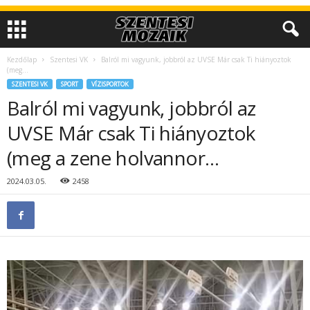
Kezdőlap
Szentesi VK
Balról mi vagyunk, jobbról az UVSE Már csak Ti hiányoztok
(meg...
SZENTESI VK
SPORT
VÍZISPORTOK
Balról mi vagyunk, jobbról az
UVSE Már csak Ti hiányoztok
(meg a zene holvannor…
2024.03.05.
2458