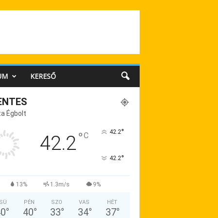
UM
KERESŐ
ENTES
a Égbolt
°
42.2
°
C
42.2
°
42.2
13%
1.3m/s
9%
SÜ
PÉN
SZO
VAS
HÉT
40
°
40
°
33
°
34
°
37
°