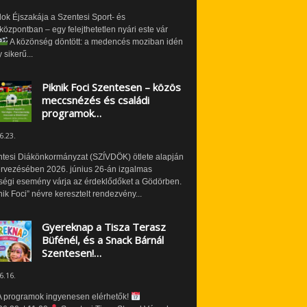
ok Éjszakája a Szentesi Sport- és
özpontban – egy felejthetetlen nyári este vár
A közönség döntött: a medencés moziban idén
 sikerű...
Piknik Foci Szentesen – közös
meccsnézés és családi
programok…
6.23.
ntesi Diákönkormányzat (SZÍVDÖK) ötlete alapján
ervezésében 2026. június 26-án izgalmas
ségi esemény várja az érdeklődőket a Gödörben.
nik Foci” névre keresztelt rendezvény...
Gyereknap a Tisza Terasz
Büfénél, és a Snack Bárnál
Szentesen!…
6.16.
 programok ingyenesen elérhetők!