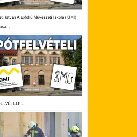
eti István Alapfokú Művészeti Iskola (KIMI)
vása…
ELVÉTELI!…