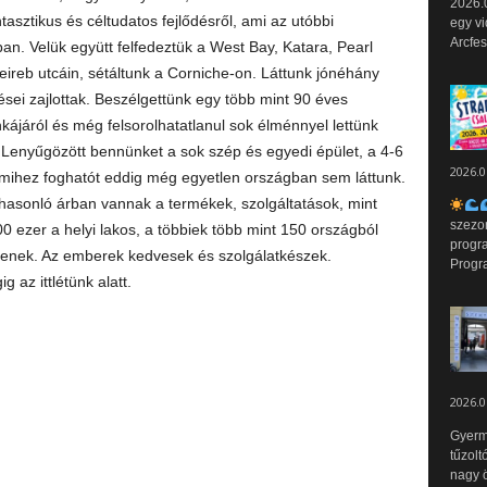
2026.0
tasztikus és céltudatos fejlődésről, ami az utóbbi
egy vi
Arcfes
n. Velük együtt felfedeztük a West Bay, Katara, Pearl
heireb utcáin, sétáltunk a Corniche-on. Láttunk jónéhány
ései zajlottak. Beszélgettünk egy több mint 90 éves
ájáról és még felsorolhatatlanul sok élménnyel lettünk
 Lenyűgözött bennünket a sok szép és egyedi épület, a 4-6
2026.0
mihez foghatót eddig még egyetlen országban sem láttunk.
hasonló árban vannak a termékek, szolgáltatások, mint
szezo
0 ezer a helyi lakos, a többiek több mint 150 országból
progr
éljenek. Az emberek kedvesek és szolgálatkészek.
Progr
 az ittlétünk alatt.
2026.0
Gyerm
tűzolt
nagy ö