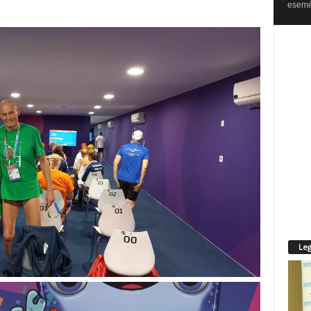
esemén
Leg