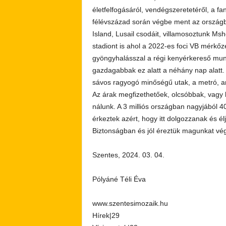
életfelfogásáról, vendégszeretetéről, a fan
félévszázad során végbe ment az országba
Island, Lusail csodáit, villamosoztunk Ms
stadiont is ahol a 2022-es foci VB mérkőz
gyöngyhalásszal a régi kenyérkereső munk
gazdagabbak ez alatt a néhány nap alatt.
sávos ragyogó minőségű utak, a metró, a
Az árak megfizethetőek, olcsóbbak, vagy 
nálunk. A 3 milliós országban nagyjából 40
érkeztek azért, hogy itt dolgozzanak és 
Biztonságban és jól éreztük magunkat végig
Szentes, 2024. 03. 04.
Pólyáné Téli Éva
www.szentesimozaik.hu
Hírek|29