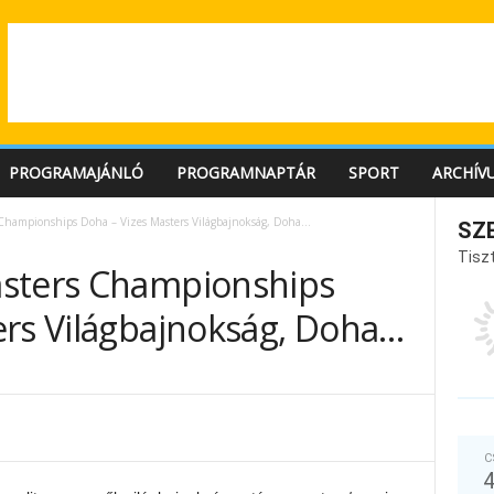
PROGRAMAJÁNLÓ
PROGRAMNAPTÁR
SPORT
ARCHÍV
 Championships Doha – Vizes Masters Világbajnokság, Doha…
SZ
Tiszt
asters Championships
ers Világbajnokság, Doha…
C