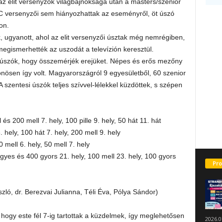
z elit versenyzők világbajnoksága után a masters/szenior
ESC versenyzői sem hiányozhattak az eseményről, öt úszó
on.
 ugyanott, ahol az elit versenyzői úsztak még nemrégiben,
egismerhették az uszodát a televízión keresztül.
s úszók, hogy összemérjék erejüket. Népes és erős mezőny
nösen így volt. Magyarországról 9 egyesületből, 60 szenior
 szentesi úszók teljes szívvel-lélekkel küzdöttek, s szépen
és 200 mell 7. hely, 100 pille 9. hely, 50 hát 11. hát
. hely, 100 hát 7. hely, 200 mell 9. hely
 mell 6. hely, 50 mell 7. hely
gyes és 400 gyors 21. hely, 100 mell 23. hely, 100 gyors
Pro
zló, dr. Berezvai Julianna, Téli Éva, Pólya Sándor)
hogy este fél 7-ig tartottak a küzdelmek, így meglehetősen
2026.0