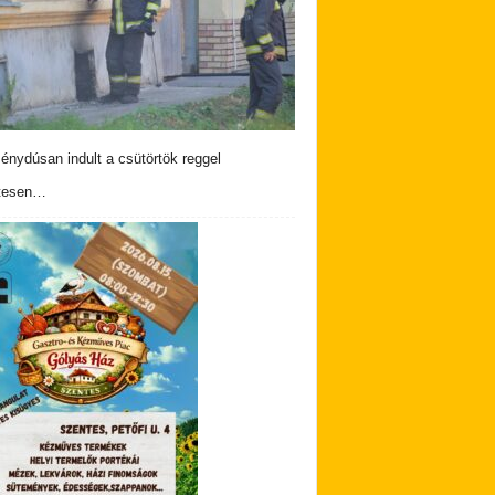
nydúsan indult a csütörtök reggel
tesen…