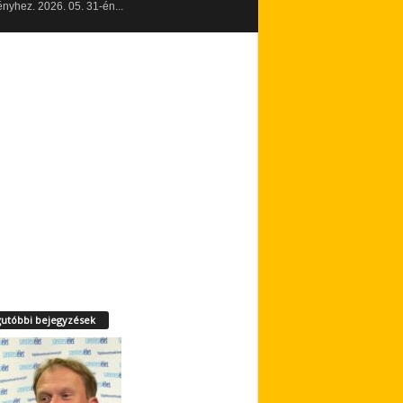
yhez. 2026. 05. 31-én...
utóbbi bejegyzések