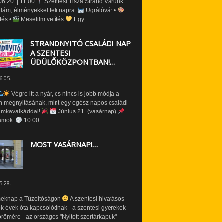
6.20. | 11:00
Szentesi Tisza Strand Várunk
dám, élményekkel teli napra:
Ugrálóvár •
tés •
Mesefilm vetítés
Egy...
STRANDNYITÓ CSALÁDI NAP
A SZENTESI
ÜDÜLŐKÖZPONTBAN!…
6.05.
Végre itt a nyár, és nincs is jobb módja a
n megnyitásának, mint egy egész napos családi
amkavalkáddal!
Június 21. (vasárnap)
amok:
10:00...
MOST VASÁRNAP!…
5.28.
eknap a Tűzoltóságon
A szentesi hivatásos
ók évek óta kapcsolódnak - a szentesi gyerekek
römére - az országos "Nyitott szertárkapuk"