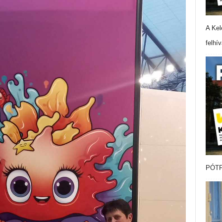
A Kel
felhí
PÓTF