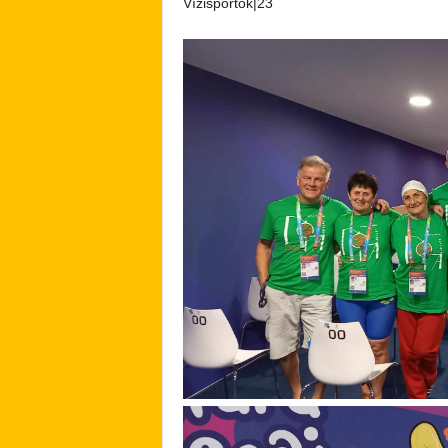
Vízisportok|23