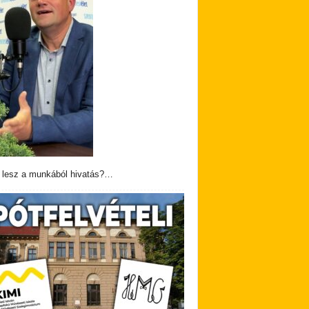
 lesz a munkából hivatás?…