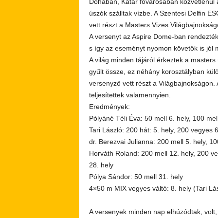
Dohában, Katar fővárosában közvetlenül a
úszók szálltak vízbe. A Szentesi Delfin 
vett részt a Masters Vizes Világbajnokság
A versenyt az Aspire Dome-ban rendezték,
s így az eseményt nyomon követők is jól m
A világ minden tájáról érkeztek a master
gyűlt össze, ez néhány korosztályban külö
versenyző vett részt a Világbajnokságon. A
teljesítettek valamennyien.
Eredmények:
Pólyáné Téli Éva: 50 mell 6. hely, 100 mell 
Tari László: 200 hát: 5. hely, 200 vegyes 6
dr. Berezvai Julianna: 200 mell 5. hely, 100
Horváth Roland: 200 mell 12. hely, 200 ve
28. hely
Pólya Sándor: 50 mell 31. hely
4×50 m MIX vegyes váltó: 8. hely (Tari Lás
A versenyek minden nap elhúzódtak, volt, 