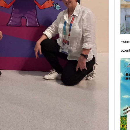
Esemé
Szen