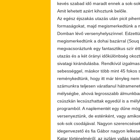
kevés szabad idő maradt ennek a sok-sok 
Amit lehetett azért kihoztunk belőle.
Az egész éjszakás utazás után picit pihent
formaságokat, majd megismerkedtünk a m
Domban lévő versenyhelyszínnel. Edzett
megismerkedtünk a dohai bazárral (Souq 
megvacsoráztunk egy fantasztikus szír ét
utazás és a két órányi időkülönbség okoz
sivatagi kirándulásba. Rendkívül izgalma
sebességgel, máskor több mint 45 fokos 
reménykedtünk, hogy itt már tényleg nem 
számunkra teljesen váratlanul hátramenet
mélységbe, ahová legrosszabb álmunkba
csúszkán lecsúszhattak egyedül is a mél
programból. A naplementét egy dűne mögü
versenyeztünk, de esténként, vagy amiko
sok-sok csodájával. Nagyon szerencsések
idegenvezető és fia Gábor nagyon lelkese
Katar történelméről, az iszlám vallás kial