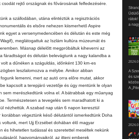
csodát rejtő országnak és fővárosának felfedezésére.
Strand
Üdülők
ünk a szállodában, utána elintéztük a regisztrációs
rátok!
a nagy
onumentális és elsőre nehezen kiismerhető Aspire
ünk egyet a versenymedencében és délután és este még
Wagif), meglátogattuk az Iszlám kultúra múzeumát és
teremben. Másnap délelőtt megpróbáltuk kiheverni az
ta fáradtságot és délután belevágtunk a nagy kalandba a
2026.0
s volt a dűnéken a száguldás, időnként 130 km-es
szögben leszlalomozva a mélybe. Amikor abban
A Sze
és sz
fogunk lemenni, mert az autó orra előre mutat, akkor
közös
be kapcsolt a terepjáró vezetője és úgy mentünk le olyan
A „Pik
n sem merészkedtünk volna el. A bátrabbak egy műanyag
ybe. Természetesen a tevegelés sem maradhatott ki a
l nézhettük. A szabad nap után 6 napon keresztül
r korábban végeztünk késő délutántól ismerkedtünk Doha
 voltunk, mert Ujj Erzsébet dohában élő magyar
2026.0
n és hihetetlen tudással és szeretettel meséltek nekünk
A
akulásáról, hagyományaikról, az itteni emberek