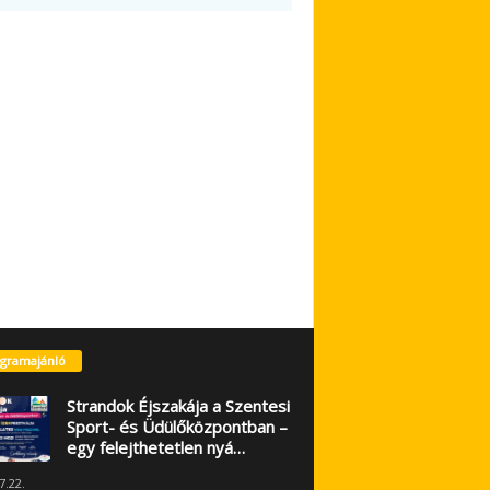
gramajánló
Strandok Éjszakája a Szentesi
Sport- és Üdülőközpontban –
egy felejthetetlen nyá…
7.22.