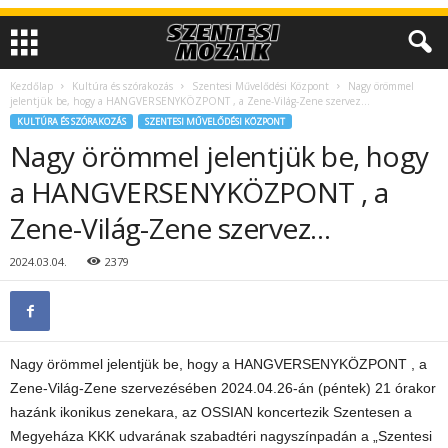
Kezdőlap
Kultúra és szórakozás
Szentesi Művelődési Központ
Nagy örömmel
jelentjük be, hogy a HANGVERSENYKÖZPONT , a Zene-Világ-Zene szervez…
KULTÚRA ÉS SZÓRAKOZÁS
SZENTESI MŰVELŐDÉSI KÖZPONT
Nagy örömmel jelentjük be, hogy
a HANGVERSENYKÖZPONT , a
Zene-Világ-Zene szervez…
2024.03.04.
2379
Nagy örömmel jelentjük be, hogy a HANGVERSENYKÖZPONT , a
Zene-Világ-Zene szervezésében 2024.04.26-án (péntek) 21 órakor
hazánk ikonikus zenekara, az OSSIAN koncertezik Szentesen a
Megyeháza KKK udvarának szabadtéri nagyszínpadán a „Szentesi