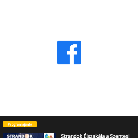
Programajánló
Strandok Éjszakája a Szentesi