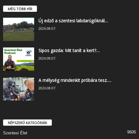
MÉG TÖBB HÍR
Új edző a szentesi labdarúgóknál…
2026.08.07.
Sipos gazda: Mit tanít a kert?…
2026.08.07.
A mélység mindenkit próbára tesz….
2026.08.07.
NÉPSZERŰ KATEGÓRIÁK
9606
Szentesi Élet