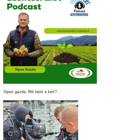
Sipos gazda: Mit tanít a kert?…