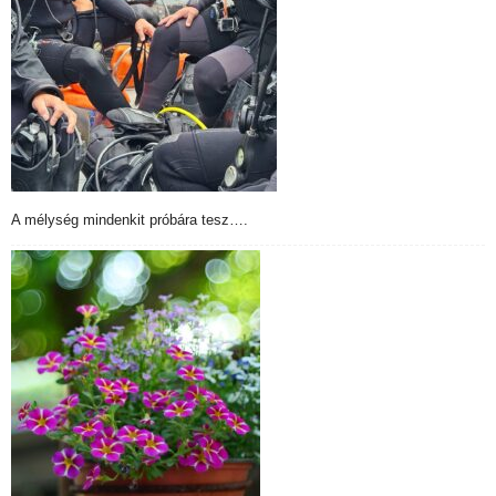
A mélység mindenkit próbára tesz….