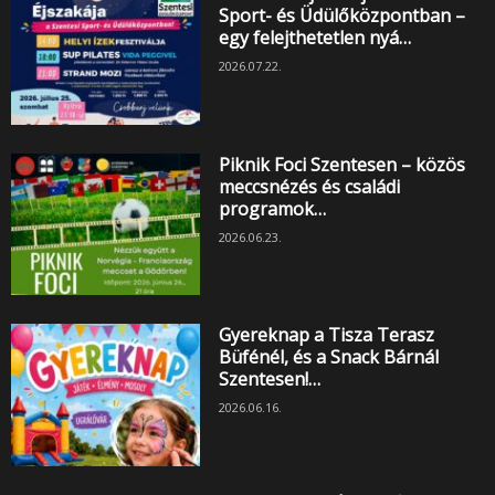
Sport- és Üdülőközpontban –
egy felejthetetlen nyá…
2026.07.22.
Piknik Foci Szentesen – közös
meccsnézés és családi
programok…
2026.06.23.
Gyereknap a Tisza Terasz
Büfénél, és a Snack Bárnál
Szentesen!…
2026.06.16.