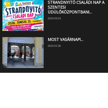
STRANDNYITÓ CSALÁDI NAP A
SZENTESI
ÜDÜLŐKÖZPONTBAN!…
2026.06.05.
MOST VASÁRNAP!…
2026.05.28.