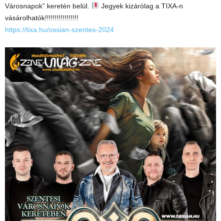
Városnapok” keretén belül.
Jegyek kizárólag a TIXA-n
vásárolhatók!!!!!!!!!!!!!!!!!
https://tixa.hu/ossian-szentes-2024