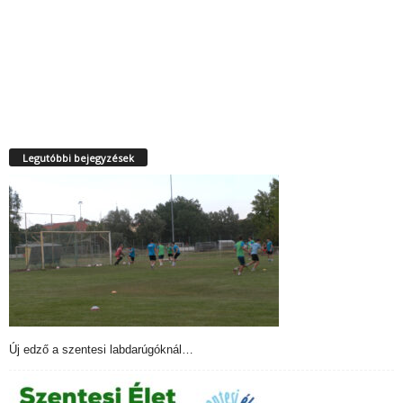
Legutóbbi bejegyzések
Új edző a szentesi labdarúgóknál…