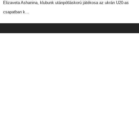
Elizaveta Ashanina, klubunk utánpótláskorú játékosa az ukrán U20-as
csapatban k…