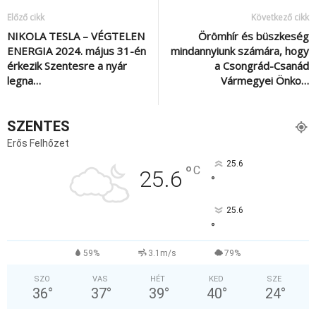
Előző cikk
Következő cikk
NIKOLA TESLA – VÉGTELEN
Örömhír és büszkeség
ENERGIA 2024. május 31-én
mindannyiunk számára, hogy
érkezik Szentesre a nyár
a Csongrád-Csanád
legna…
Vármegyei Önko…
SZENTES
Erős Felhőzet
25.6
°
C
25.6
°
25.6
°
59%
3.1m/s
79%
SZO
VAS
HÉT
KED
SZE
36
°
37
°
39
°
40
°
24
°