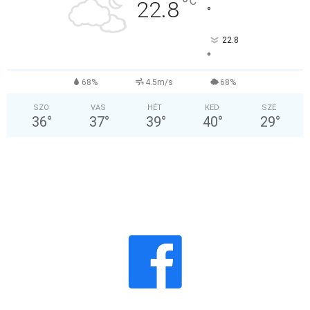
°
C
22.8
°
22.8
°
68%
4.5m/s
68%
SZO
VAS
HÉT
KED
SZE
36
°
37
°
39
°
40
°
29
°