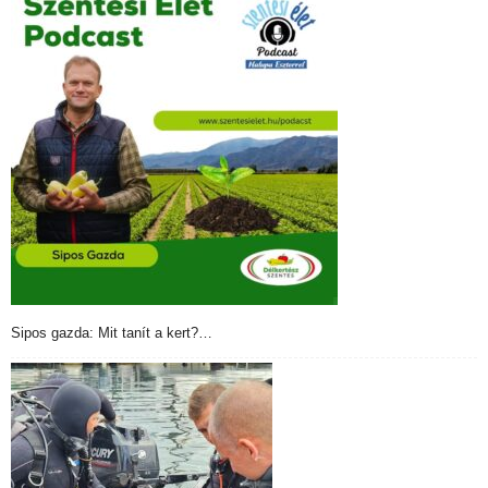
Sipos gazda: Mit tanít a kert?…