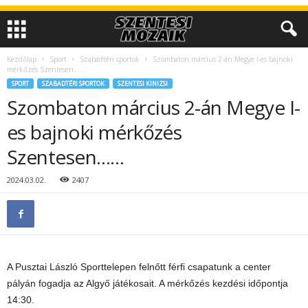
Kezdőlap
Sport
Szabadtéri sportok
Szombaton március 2-án Megye I-es bajnoki
mérkőzés Szentesen……
SPORT
SZABADTÉRI SPORTOK
SZENTESI KINIZSI
Szombaton március 2-án Megye I-
es bajnoki mérkőzés
Szentesen……
2024.03.02.
2407
A Pusztai László Sporttelepen felnőtt férfi csapatunk a center
pályán fogadja az Algyő játékosait. A mérkőzés kezdési időpontja
14:30.