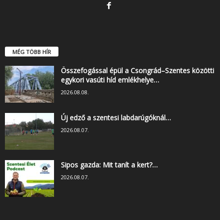
MÉG TÖBB HÍR
Összefogással épül a Csongrád–Szentes közötti
egykori vasúti híd emlékhelye…
2026.08.08.
Új edző a szentesi labdarúgóknál…
2026.08.07.
Sipos gazda: Mit tanít a kert?…
2026.08.07.