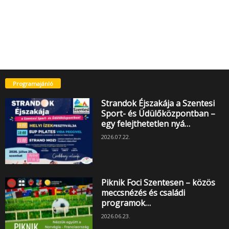
Programajánló
Strandok Éjszakája a Szentesi
Sport- és Üdülőközpontban –
egy felejthetetlen nyá…
2026.07.22.
Piknik Foci Szentesen – közös
meccsnézés és családi
programok…
2026.06.23.