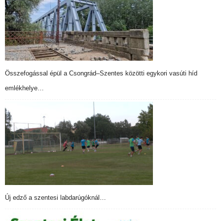
Összefogással épül a Csongrád–Szentes közötti egykori vasúti híd
emlékhelye…
Új edző a szentesi labdarúgóknál…