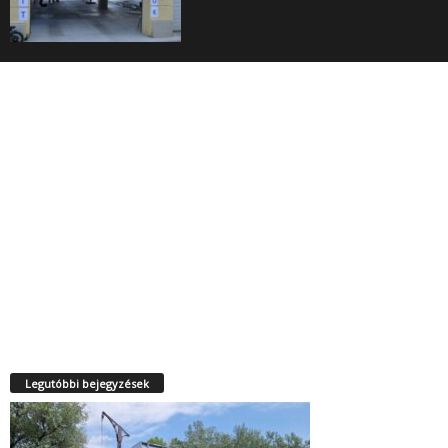
Legutóbbi bejegyzések