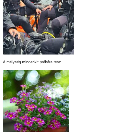
A mélység mindenkit próbára tesz….