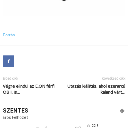
Forrás
Előző cikk
Következő cikk
Végre elindul az E.ON férfi
Utazás kiállítás, ahol ezerarcú
OB I. is…
kaland várt…
SZENTES
Erős Felhőzet
22.8