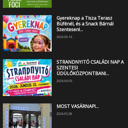
Gyereknap a Tisza Terasz
Büfénél, és a Snack Bárnál
Szentesen!…
2026.06.16.
STRANDNYITÓ CSALÁDI NAP A
SZENTESI
ÜDÜLŐKÖZPONTBAN!…
2026.06.05.
MOST VASÁRNAP!…
2026.05.28.