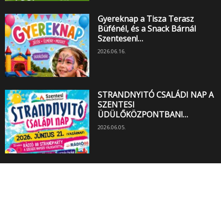
Gyereknap a Tisza Terasz
Büfénél, és a Snack Bárnál
Szentesen!…
2026.06.16.
STRANDNYITÓ CSALÁDI NAP A
SZENTESI
ÜDÜLŐKÖZPONTBAN!…
2026.06.05.