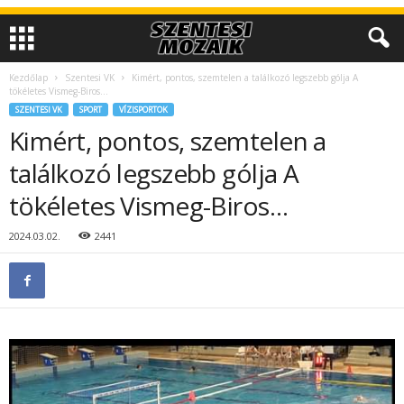
Kezdőlap
Szentesi VK
Kimért, pontos, szemtelen a találkozó legszebb gólja A
tökéletes Vismeg-Biros…
SZENTESI VK
SPORT
VÍZISPORTOK
Kimért, pontos, szemtelen a
találkozó legszebb gólja A
tökéletes Vismeg-Biros…
2024.03.02.
2441