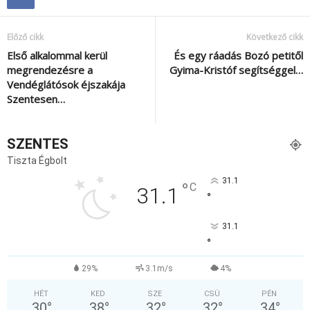
Előző cikk
Következő cikk
Első alkalommal kerül
És egy ráadás Bozó petitől
megrendezésre a
Gyima-Kristóf segítséggel…
Vendéglátósok éjszakája
Szentesen…
SZENTES
Tiszta Égbolt
31.1
°
C
31.1
°
31.1
°
29%
3.1m/s
4%
HÉT
KED
SZE
CSÜ
PÉN
30
°
38
°
32
°
32
°
34
°