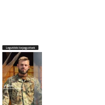
Legutóbbi bejegyzések