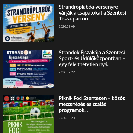
Strandröplabda-versenyre
várják a csapatokat a Szentesi
Tisza-parton…
2026.08.09.
Strandok Éjszakája a Szentesi
Sport- és Üdülőközpontban –
egy felejthetetlen nyá…
2026.07.22.
Piknik Foci Szentesen – közös
meccsnézés és családi
programok…
2026.06.23.