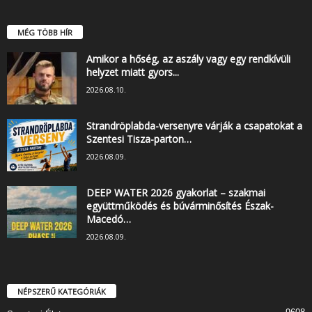
MÉG TÖBB HÍR
Amikor a hőség, az aszály vagy egy rendkívüli
helyzet miatt gyors...
2026.08.10.
Strandröplabda-versenyre várják a csapatokat a
Szentesi Tisza-parton…
2026.08.09.
DEEP WATER 2026 gyakorlat – szakmai
együttműködés és búvárminősítés Észak-
Macedó…
2026.08.09.
NÉPSZERŰ KATEGÓRIÁK