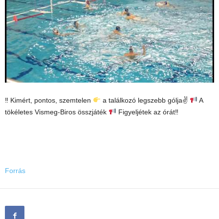
‼ Kimért, pontos, szemtelen
a találkozó legszebb gólja✌
A
tökéletes Vismeg-Biros összjáték
Figyeljétek az órát‼
Forrás