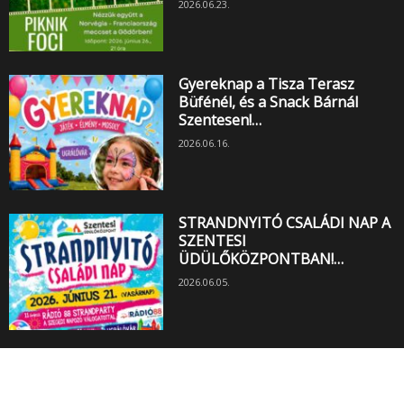
2026.06.23.
Gyereknap a Tisza Terasz
Büfénél, és a Snack Bárnál
Szentesen!…
2026.06.16.
STRANDNYITÓ CSALÁDI NAP A
SZENTESI
ÜDÜLŐKÖZPONTBAN!…
2026.06.05.