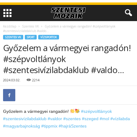
Kezdőlap
Szentesi VK
Győzelem a vármegyei rangadón! #szépvoltlányok
#szentesivízilabdaklub #valdo…
SZENTESI VK
SPORT
VÍZISPORTOK
Győzelem a vármegyei rangadón!
#szépvoltlányok
#szentesivízilabdaklub #valdo…
2024.03.02.
2214
Győzelem a vármegyei rangadón!
#szépvoltlányok
#szentesivízilabdaklub
#valdor
#szentes
#szeged
#mol
#vízilabda
#magyarbajnokság
#tippmix
#hajráSzentes