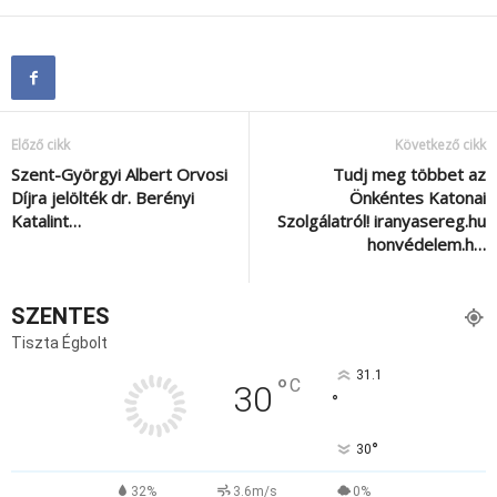
Előző cikk
Következő cikk
Szent-Györgyi Albert Orvosi
Tudj meg többet az
Díjra jelölték dr. Berényi
Önkéntes Katonai
Katalint…
Szolgálatról! iranyasereg.hu
honvédelem.h…
SZENTES
Tiszta Égbolt
31.1
°
C
30
°
°
30
32%
3.6m/s
0%