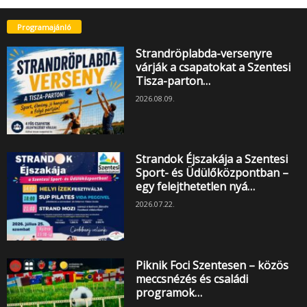
Programajánló
Strandröplabda-versenyre
várják a csapatokat a Szentesi
Tisza-parton…
2026.08.09.
Strandok Éjszakája a Szentesi
Sport- és Üdülőközpontban –
egy felejthetetlen nyá…
2026.07.22.
Piknik Foci Szentesen – közös
meccsnézés és családi
programok…