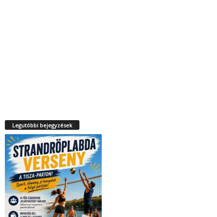
Legutóbbi bejegyzések