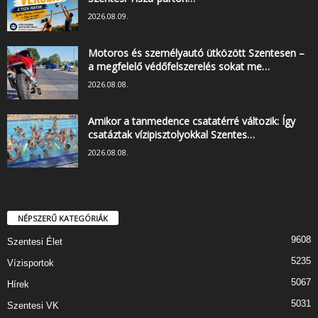
2026.08.09.
Motoros és személyautó ütközött Szentesen –
a megfelelő védőfelszerelés sokat me…
2026.08.08.
Amikor a tanmedence csatatérré változik: Így
csatáztak vízipisztolyokkal Szentes…
2026.08.08.
NÉPSZERŰ KATEGÓRIÁK
9608
Szentesi Élet
5235
Vízisportok
5067
Hírek
5031
Szentesi VK