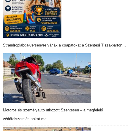
Strandröplabda-versenyre várják a csapatokat a Szentesi Tisza-parton…
Motoros és személyautó ütközött Szentesen – a megfelelő
védőfelszerelés sokat me…