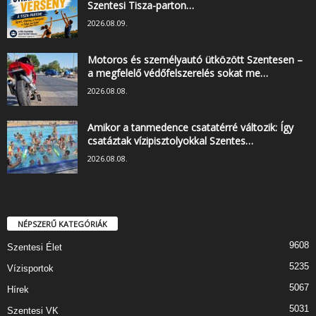
Szentesi Tisza-parton…
2026.08.09.
Motoros és személyautó ütközött Szentesen –
a megfelelő védőfelszerelés sokat me…
2026.08.08.
Amikor a tanmedence csatatérré változik: Így
csatáztak vízipisztolyokkal Szentes…
2026.08.08.
NÉPSZERŰ KATEGÓRIÁK
9608
Szentesi Élet
5235
Vízisportok
5067
Hírek
5031
Szentesi VK