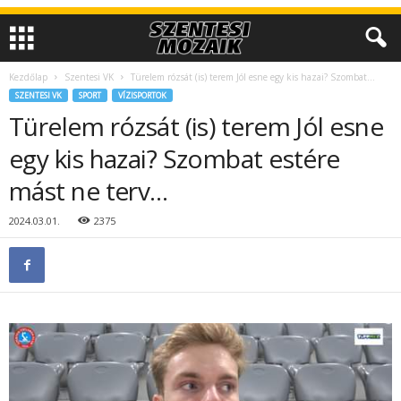
Kezdőlap
Szentesi VK
Türelem rózsát (is) terem Jól esne egy kis hazai? Szombat...
SZENTESI VK
SPORT
VÍZISPORTOK
Türelem rózsát (is) terem Jól esne
egy kis hazai? Szombat estére
mást ne terv…
2024.03.01.
2375