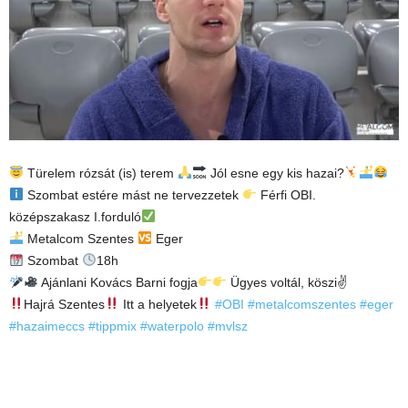
Türelem rózsát (is) terem
Jól esne egy kis hazai?
Szombat estére mást ne tervezzetek
Férfi OBI.
középszakasz I.forduló
Metalcom Szentes
Eger
Szombat
18h
Ajánlani Kovács Barni fogja
Ügyes voltál, köszi✌
Hajrá Szentes
Itt a helyetek
#OBI
#metalcomszentes
#eger
#hazaimeccs
#tippmix
#waterpolo
#mvlsz