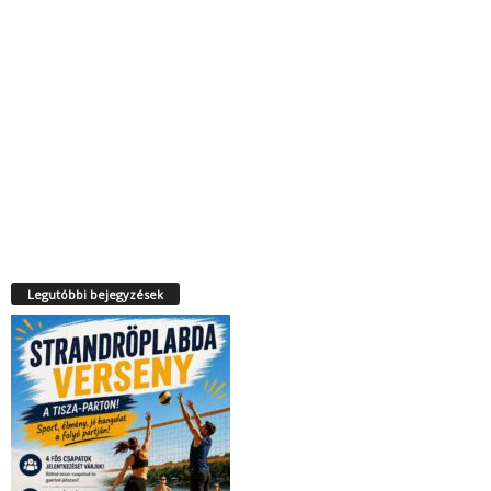
Legutóbbi bejegyzések