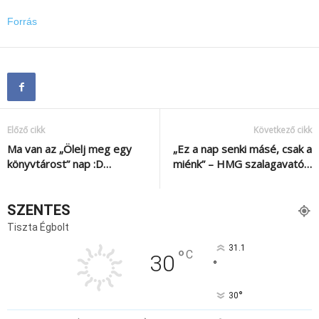
Forrás
Előző cikk
Következő cikk
Ma van az „Ölelj meg egy
„Ez a nap senki másé, csak a
könyvtárost” nap :D…
miénk” – HMG szalagavató…
SZENTES
Tiszta Égbolt
31.1
°
C
30
°
°
30