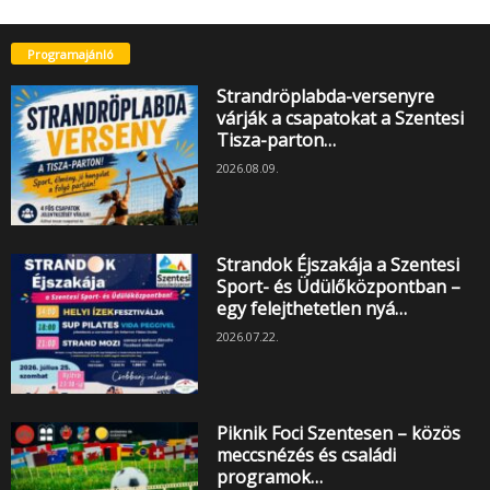
Programajánló
Strandröplabda-versenyre
várják a csapatokat a Szentesi
Tisza-parton…
2026.08.09.
Strandok Éjszakája a Szentesi
Sport- és Üdülőközpontban –
egy felejthetetlen nyá…
2026.07.22.
Piknik Foci Szentesen – közös
meccsnézés és családi
programok…