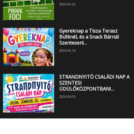
2026.06.23.
Gyereknap a Tisza Terasz
Büfénél, és a Snack Bárnál
Szentesen!…
2026.06.16.
STRANDNYITÓ CSALÁDI NAP A
SZENTESI
ÜDÜLŐKÖZPONTBAN!…
2026.06.05.