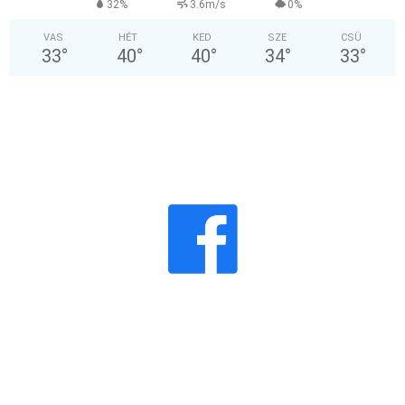
32%
3.6m/s
0%
VAS
HÉT
KED
SZE
CSÜ
33
°
40
°
40
°
34
°
33
°