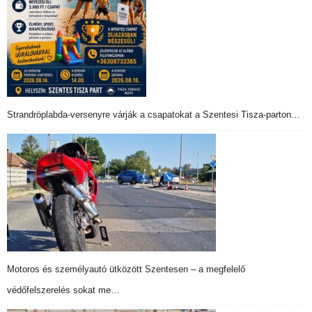
Strandröplabda-versenyre várják a csapatokat a Szentesi Tisza-parton…
Motoros és személyautó ütközött Szentesen – a megfelelő
védőfelszerelés sokat me…