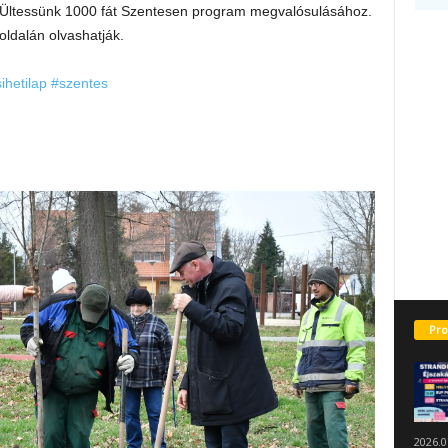
 Ültessünk 1000 fát Szentesen
program megvalósulásához.
oldalán olvashatják.
ihetilap
#szentes
Pro
2026.0