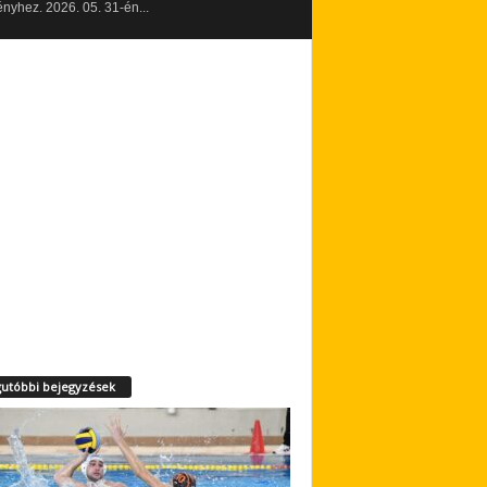
yhez. 2026. 05. 31-én...
utóbbi bejegyzések