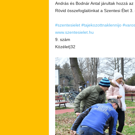
András és Bodnár Antal járultak hozzá az
Rövid összefoglalónkat a Szentesi Élet 3. 
#szentesielet
#tajekozottnaklennijo
#varos
www.szentesielet.hu
9. szám
Közélet|32