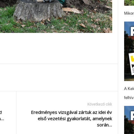
Mikor
A Kel
felhí
Következő cikk
!
Eredményes vizsgával zártuk az idei év
h…
első vezetési gyakorlatát, amelynek
során…