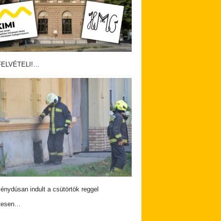
ELVÉTELI!…
nydúsan indult a csütörtök reggel
tesen…