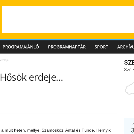
PROGRAMAJÁNLÓ
PROGRAMNAPTÁR
SPORT
ARCHÍV
 erdeje…
SZ
Szór
a Hősök erdeje…
P
en a múlt héten, mellyel Szamosközi Antal és Tünde, Hernyik