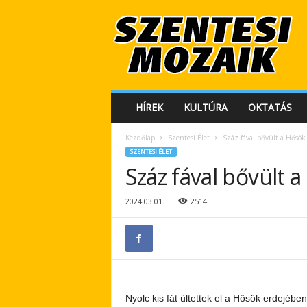
S
z
e
n
t
e
s
HÍREK
KULTÚRA
OKTATÁS
i
M
Kezdőlap
Szentesi Élet
Száz fával bővült a Hősök
o
SZENTESI ÉLET
z
Száz fával bővült 
a
i
k
2024.03.01.
2514
Nyolc kis fát ültettek el a Hősök erdejéb