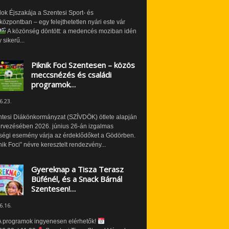
ok Éjszakája a Szentesi Sport- és
özpontban – egy felejthetetlen nyári este vár
A közönség döntött: a medencés moziban idén
 sikerű...
Piknik Foci Szentesen – közös
meccsnézés és családi
programok…
6.23.
ntesi Diákönkormányzat (SZÍVDÖK) ötlete alapján
ervezésében 2026. június 26-án izgalmas
ségi esemény várja az érdeklődőket a Gödörben.
nik Foci” névre keresztelt rendezvény...
Gyereknap a Tisza Terasz
Büfénél, és a Snack Bárnál
Szentesen!…
6.16.
 programok ingyenesen elérhetők!