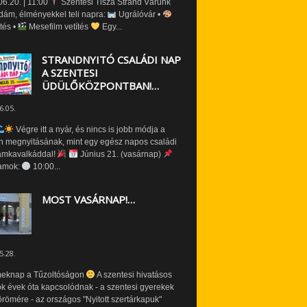
6.20. | 11:00
Szentesi Tisza Strand Várunk
dám, élményekkel teli napra:
Ugrálóvár •
tés •
Mesefilm vetítés
Egy...
STRANDNYITÓ CSALÁDI NAP
A SZENTESI
ÜDÜLŐKÖZPONTBAN!…
6.05.
Végre itt a nyár, és nincs is jobb módja a
n megnyitásának, mint egy egész napos családi
amkavalkáddal!
Június 21. (vasárnap)
amok:
10:00...
MOST VASÁRNAP!…
5.28.
eknap a Tűzoltóságon
A szentesi hivatásos
ók évek óta kapcsolódnak - a szentesi gyerekek
römére - az országos "Nyitott szertárkapuk"