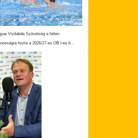
yar Vízilabda Szövetség a héten
ánosságra hozta a 2026/27-es OB I-es b…