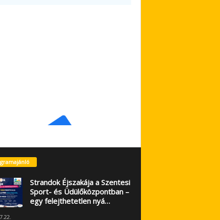
gramajánló
Strandok Éjszakája a Szentesi
Sport- és Üdülőközpontban –
egy felejthetetlen nyá…
7.22.