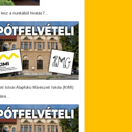
 lesz a munkából hivatás?…
eti István Alapfokú Művészeti Iskola (KIMI)
vása…