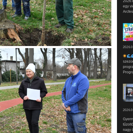
2026.0
egy vi
Arcfes
2026.0
szezo
progr
Progr
2026.0
Gyerm
tűzolt
nagy ö