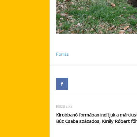
Forrás
Előző cikk
Kirobbanó formában indítjuk a márciust
Búz Csaba százados, Király Róbert fő