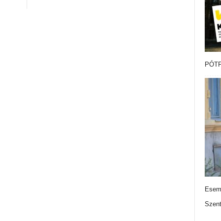
PÓTF
Esemé
Szen