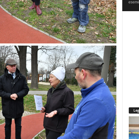
esemén
Leg