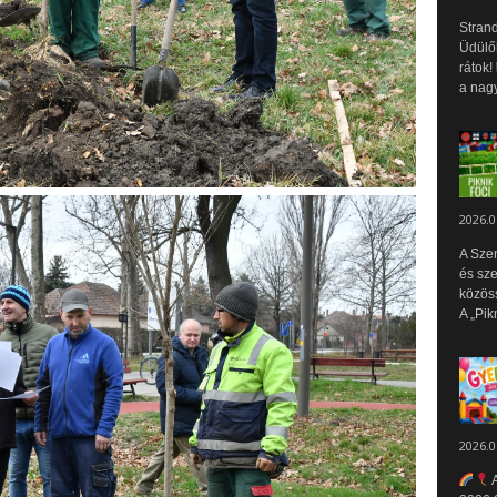
Strand
Üdülők
rátok!
a nagy
2026.0
A Sze
és sz
közös
A „Pik
2026.0
A