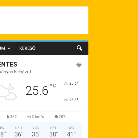
UM
KERESŐ
ENTES
ványos Felhőzet
°
25.6
°
C
25.6
°
25.6
36%
3.6m/s
28%
ÉN
SZO
VAS
HÉT
KED
38
°
36
°
35
°
38
°
41
°