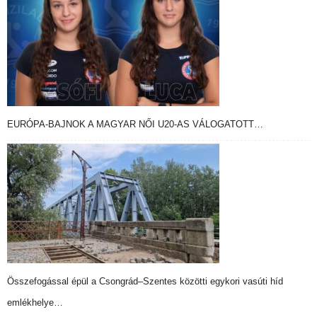
EURÓPA-BAJNOK A MAGYAR NŐI U20-AS VÁLOGATOTT…
Összefogással épül a Csongrád–Szentes közötti egykori vasúti híd
emlékhelye…