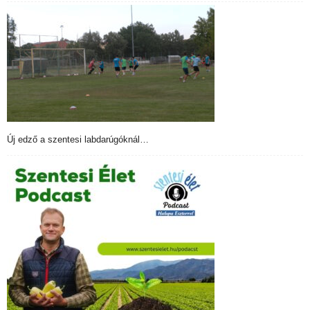
Új edző a szentesi labdarúgóknál…