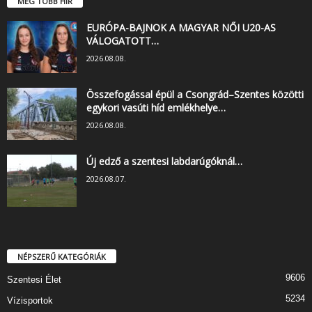
MÉG TÖBB HÍR
EURÓPA-BAJNOK A MAGYAR NŐI U20-AS
VÁLOGATOTT…
2026.08.08.
Összefogással épül a Csongrád–Szentes közötti
egykori vasúti híd emlékhelye…
2026.08.08.
Új edző a szentesi labdarúgóknál…
2026.08.07.
NÉPSZERŰ KATEGÓRIÁK
9606
Szentesi Élet
5234
Vízisportok