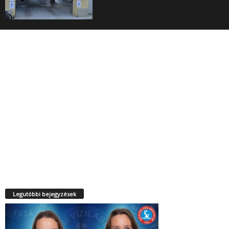
Legutóbbi bejegyzések