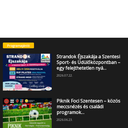
Programajánló
Strandok Éjszakája a Szentesi
Sport- és Üdülőközpontban –
egy felejthetetlen nyá…
2026.07.22.
Piknik Foci Szentesen – közös
meccsnézés és családi
programok…
2026.06.23.