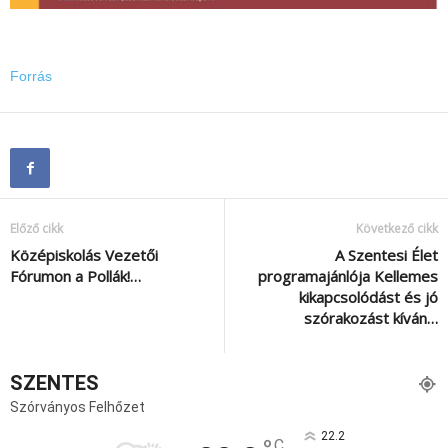
Forrás
Előző cikk
Következő cikk
Középiskolás Vezetői
A Szentesi Élet
Fórumon a Pollák!…
programajánlója Kellemes
kikapcsolódást és jó
szórakozást kíván…
SZENTES
Szórványos Felhőzet
22.2
C