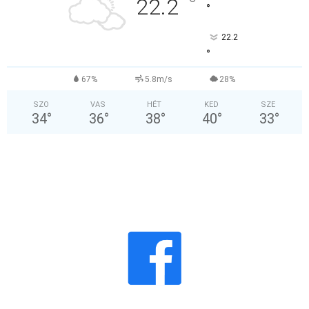
°
22.2
°
22.2
°
67%
5.8m/s
28%
SZO
VAS
HÉT
KED
SZE
34
°
36
°
38
°
40
°
33
°