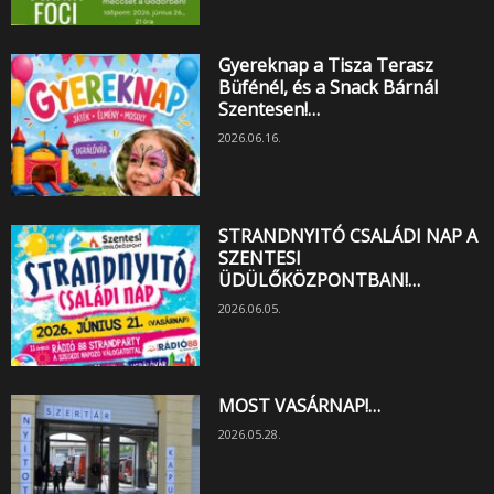
Gyereknap a Tisza Terasz
Büfénél, és a Snack Bárnál
Szentesen!…
2026.06.16.
STRANDNYITÓ CSALÁDI NAP A
SZENTESI
ÜDÜLŐKÖZPONTBAN!…
2026.06.05.
MOST VASÁRNAP!…
2026.05.28.