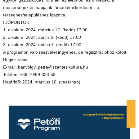
egykori gazdálkodási formák, az életmód, az ünnepek, a
mesterségek és napjaink társadalmi kérdései – a
térséghez/településhez igazítva.
IDŐPONTOK:
1. alkalom: 2024. március 12. (kedd) 17:00
2. alkalom: 2024. április 9. (kedd) 17:00
3. alkalom: 2024. május 7. (kedd) 17:00
A programon való részvétel ingyenes, de regisztrációhoz kötött.
Regisztráció:
E-mail: banvolgyi.petra@szentesikultura.hu
Telefon: +36-70/59-323-59
Határidő: 2024. március 10. (vasárnap)