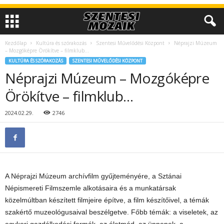
Kezdőlap
Kultúra és szórakozás
Szentesi Művelődési Központ
Néprajzi Múzeum
– Mozgóképre Örökítve – filmklub…
KULTÚRA ÉS SZÓRAKOZÁS
SZENTESI MŰVELŐDÉSI KÖZPONT
Néprajzi Múzeum – Mozgóképre
Örökítve – filmklub…
2024.02.29.
2746
A Néprajzi Múzeum archívfilm gyűjteményére, a Sztánai
Népismereti Filmszemle alkotásaira és a munkatársak
közelmúltban készített filmjeire építve, a film
készítőivel, a témák
szakértő muzeológusaival beszélgetve. Főbb témák: a viseletek, az