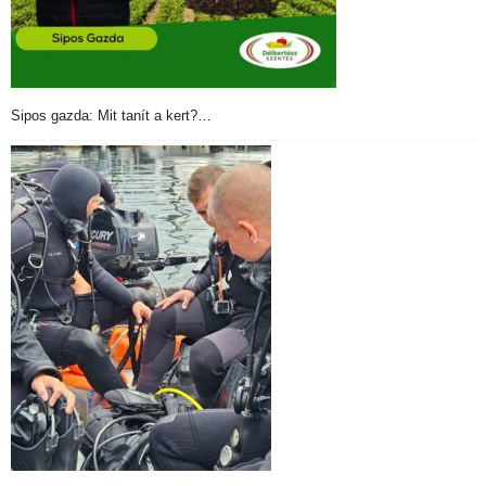
Sipos gazda: Mit tanít a kert?…