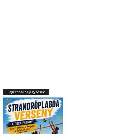
Legutóbbi bejegyzések