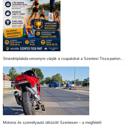
Strandröplabda-versenyre várják a csapatokat a Szentesi Tisza-parton…
Motoros és személyautó ütközött Szentesen – a megfelelő