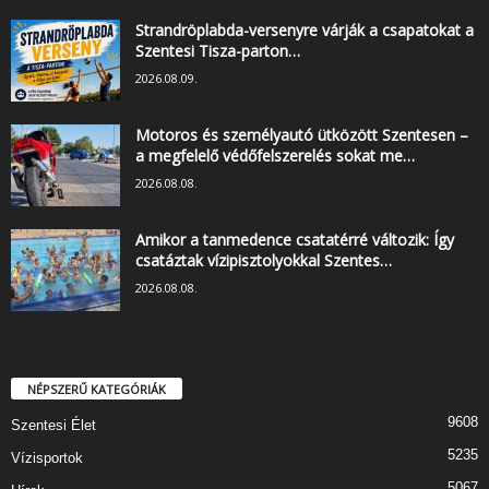
Strandröplabda-versenyre várják a csapatokat a
Szentesi Tisza-parton…
2026.08.09.
Motoros és személyautó ütközött Szentesen –
a megfelelő védőfelszerelés sokat me…
2026.08.08.
Amikor a tanmedence csatatérré változik: Így
csatáztak vízipisztolyokkal Szentes…
2026.08.08.
NÉPSZERŰ KATEGÓRIÁK
9608
Szentesi Élet
5235
Vízisportok
5067