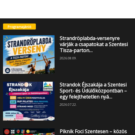
Programajánló
Strandröplabda-versenyre
várják a csapatokat a Szentesi
Tisza-parton…
2026.08.09.
Strandok Éjszakája a Szentesi
Sport- és Üdülőközpontban –
egy felejthetetlen nyá…
2026.07.22.
Piknik Foci Szentesen – közös