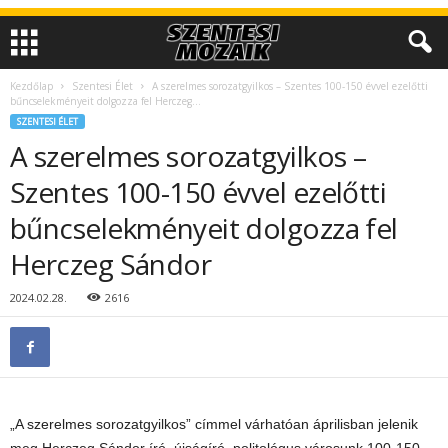
Kezdőlap
Szentesi Élet
A szerelmes sorozatgyilkos – Szentes 100-150 évvel ezelőtti
bűncselekményeit dolgozza fel Herczeg...
SZENTESI ÉLET
A szerelmes sorozatgyilkos –
Szentes 100-150 évvel ezelőtti
bűncselekményeit dolgozza fel
Herczeg Sándor
2024.02.28.
2616
„A szerelmes sorozatgyilkos” címmel várhatóan áprilisban jelenik