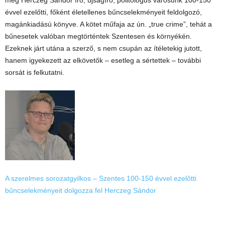
meg Herczeg Sándor író, újságíró, politológus városunk 100-150
évvel ezelőtti, főként életellenes bűncselekményeit feldolgozó,
magánkiadású
könyve. A kötet műfaja az ún. „true crime”, tehát a
bűnesetek valóban megtörténtek Szentesen és környékén.
Ezeknek járt utána a szerző, s nem csupán az ítéletekig jutott,
hanem igyekezett az elkövetők – esetleg a sértettek – további
sorsát is felkutatni.
A szerelmes sorozatgyilkos – Szentes 100-150 évvel ezelőtti
bűncselekményeit dolgozza fel Herczeg Sándor