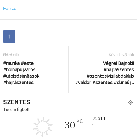
Forrás
Előző cikk
Következő cikk
#munka #este
Végre! Bajnoki!
#holnapújváros
#hajráSzentes
#utolsósimítások
#szentesivízilabdaklub
#hajrászentes
#valdor #szentes #dunaúj…
SZENTES
Tiszta Égbolt
31.1
°
C
30
°