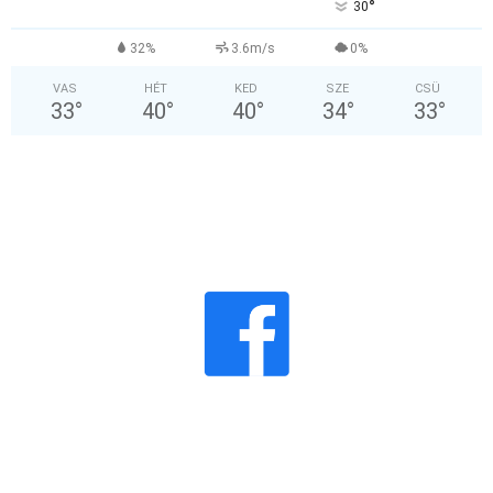
°
30
32%
3.6m/s
0%
VAS
HÉT
KED
SZE
CSÜ
33
°
40
°
40
°
34
°
33
°