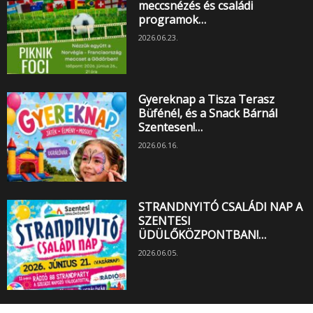
meccsnézés és családi
programok…
2026.06.23.
Gyereknap a Tisza Terasz
Büfénél, és a Snack Bárnál
Szentesen!…
2026.06.16.
STRANDNYITÓ CSALÁDI NAP A
SZENTESI
ÜDÜLŐKÖZPONTBAN!…
2026.06.05.