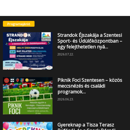
Programajánló
Strandok Éjszakája a Szentesi
Sport- és Üdülőközpontban –
egy felejthetetlen nyá…
2026.07.22.
Piknik Foci Szentesen – közös
meccsnézés és családi
programok…
2026.06.23.
Gyereknap a Tisza Terasz