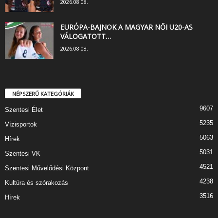
2026.08.08.
EURÓPA-BAJNOK A MAGYAR NŐI U20-AS
VÁLOGATOTT…
2026.08.08.
NÉPSZERŰ KATEGÓRIÁK
9607
Szentesi Élet
5235
Vízisportok
5063
Hírek
5031
Szentesi VK
4521
Szentesi Művelődési Központ
4238
Kultúra és szórakozás
3516
Hírek