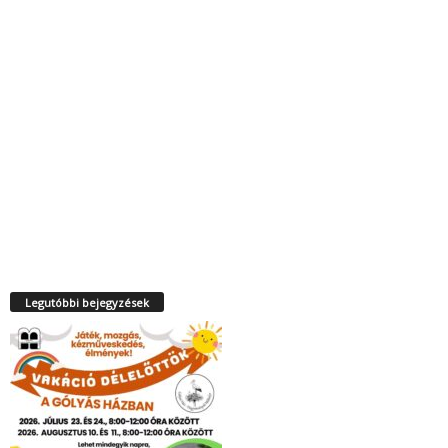
Legutóbbi bejegyzések