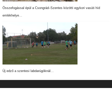
Összefogással épül a Csongrád–Szentes közötti egykori vasúti híd
emlékhelye…
Új edző a szentesi labdarúgóknál…