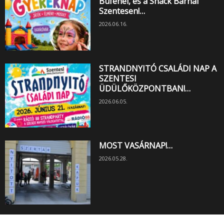
Büfénél, és a Snack Bárnál
Szentesen!…
2026.06.16.
STRANDNYITÓ CSALÁDI NAP A
SZENTESI
ÜDÜLŐKÖZPONTBAN!…
2026.06.05.
MOST VASÁRNAP!…
2026.05.28.