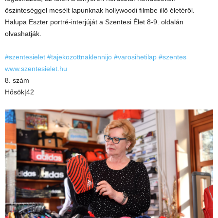
őszinteséggel mesélt lapunknak hollywoodi filmbe illő életéről.
Halupa Eszter portré-interjúját a Szentesi Élet 8-9. oldalán
olvashatják.
#szentesielet
#tajekozottnaklennijo
#varosihetilap
#szentes
www.szentesielet.hu
8. szám
Hősök|42