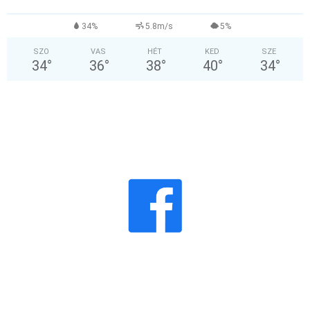
°
34%
5.8m/s
5%
SZO
VAS
HÉT
KED
SZE
34
°
36
°
38
°
40
°
34
°