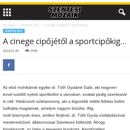
Kezdőlap
Szentesi Élet
A cinege cipőjétől a sportcipőkig…
SZENTESI ÉLET
A cinege cipőjétől a sportcipőkig…
2024.02.28.
2949
Az első mohikánok egyike dr. Tóth Gyuláné Gabi, aki negyven
évvel ezelőtt nyitott sportboltot a városban, ezalatt pedig szentesivé
is vált. Határozott üzletasszony, aki a
legszebb vidéki Adidas boltot
tudhatta magáénak, amelyre nagyon büszke. Alig
múlt tizennyolc éves, amikor férjével, dr. Tóth Gyula vízilabdázóval,
mesteredzővel, állatorvossal Szentesre költözött. Ahogy
fogalmazott, az Isten a tenyerén hordozta. Kendőzetlen