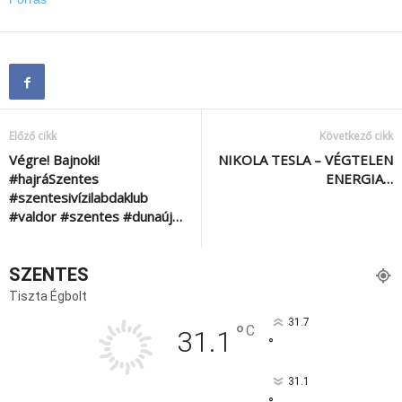
Előző cikk
Következő cikk
Végre! Bajnoki!
NIKOLA TESLA – VÉGTELEN
#hajráSzentes
ENERGIA…
#szentesivízilabdaklub
#valdor #szentes #dunaúj…
SZENTES
Tiszta Égbolt
31.7
°
C
31.1
°
31.1