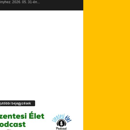
yhez. 2026. 05. 31-én...
utóbbi bejegyzések