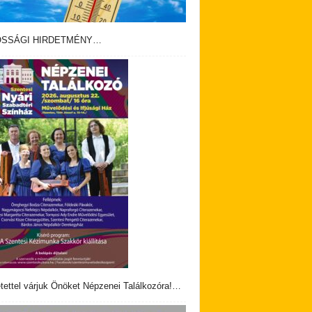
OSSÁGI HIRDETMÉNY…
tettel várjuk Önöket Népzenei Találkozóra!…