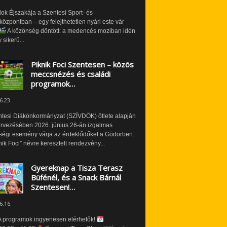
ok Éjszakája a Szentesi Sport- és
özpontban – egy felejthetetlen nyári este vár
A közönség döntött: a medencés moziban idén
 sikerű...
Piknik Foci Szentesen – közös
meccsnézés és családi
programok…
6.23.
ntesi Diákönkormányzat (SZÍVDÖK) ötlete alapján
ervezésében 2026. június 26-án izgalmas
ségi esemény várja az érdeklődőket a Gödörben.
nik Foci” névre keresztelt rendezvény...
Gyereknap a Tisza Terasz
Büfénél, és a Snack Bárnál
Szentesen!…
6.16.
 programok ingyenesen elérhetők!