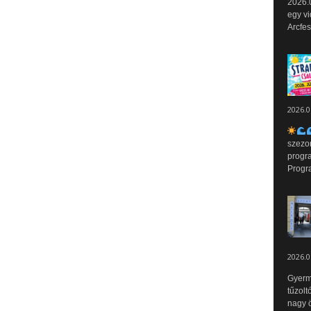
2026.0
egy vi
Arcfes
2026.0
szezo
progr
Progr
2026.0
Gyerm
tűzolt
nagy ö