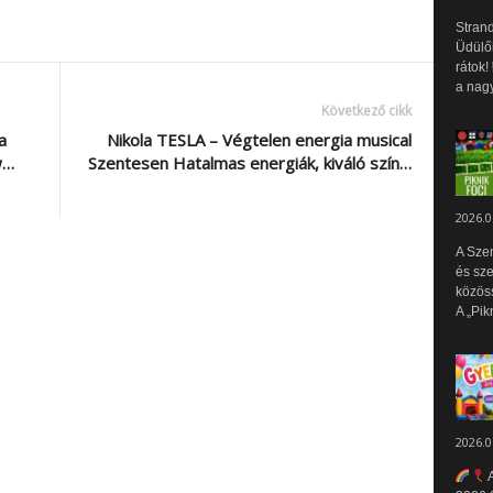
Strand
Üdülők
rátok!
a nagy
Következő cikk
a
Nikola TESLA – Végtelen energia musical
w…
Szentesen Hatalmas energiák, kiváló szín…
2026.0
A Sze
és sz
közös
A „Pik
2026.0
A