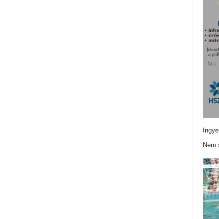
Ingye
Nem s