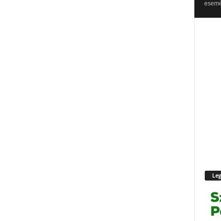
esemén
Leg