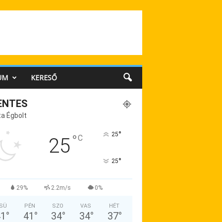
UM
KERESŐ
ENTES
a Égbolt
°
25
°
C
25
°
25
29%
2.2m/s
0%
SÜ
PÉN
SZO
VAS
HÉT
41
°
41
°
34
°
34
°
37
°