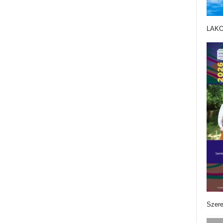
LAK
Szere