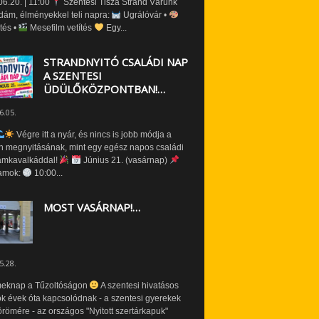
6.20. | 11:00
Szentesi Tisza Strand Várunk
dám, élményekkel teli napra:
Ugrálóvár •
tés •
Mesefilm vetítés
Egy...
STRANDNYITÓ CSALÁDI NAP
A SZENTESI
ÜDÜLŐKÖZPONTBAN!…
6.05.
Végre itt a nyár, és nincs is jobb módja a
n megnyitásának, mint egy egész napos családi
amkavalkáddal!
Június 21. (vasárnap)
amok:
10:00...
MOST VASÁRNAP!…
5.28.
eknap a Tűzoltóságon
A szentesi hivatásos
ók évek óta kapcsolódnak - a szentesi gyerekek
römére - az országos "Nyitott szertárkapuk"