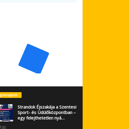
gramajánló
Strandok Éjszakája a Szentesi
Sport- és Üdülőközpontban –
egy felejthetetlen nyá…
7.22.