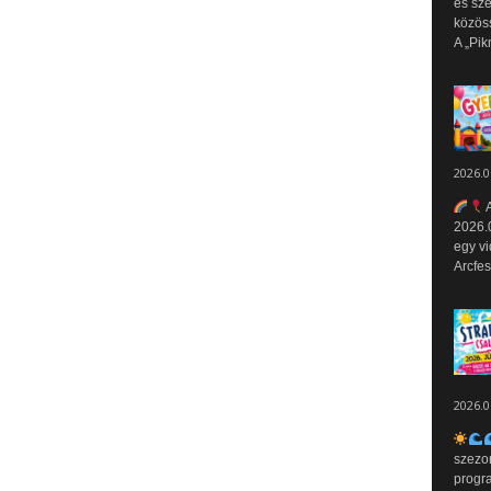
és sz
közös
A „Pik
2026.0
A
2026.0
egy vi
Arcfes
2026.0
szezo
progr