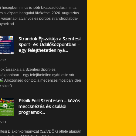
i hőségben nincs is jobb kikapcsolódás, mint a
és a vízparti hangulat ötvözése. 2026. augusztus
 vasárnap látványos és pörgős strandröplabda-
ynek ad...
Strandok Éjszakája a Szentesi
Sport- és Üdülőközpontban –
egy felejthetetlen nyá…
7.22.
ok Éjszakája a Szentesi Sport- és
özpontban – egy felejthetetlen nyári este vár
A közönség döntött: a medencés moziban idén
 sikerű...
Piknik Foci Szentesen – közös
meccsnézés és családi
programok…
6.23.
ntesi Diákönkormányzat (SZÍVDÖK) ötlete alapján