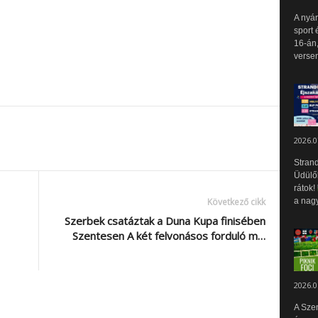
A nyár
sport 
16-án,
versen
2026.0
Strand
Üdülők
rátok!
a nagy
Következő cikk
Szerbek csatáztak a Duna Kupa finisében
Szentesen A két felvonásos forduló m…
2026.0
A Sze