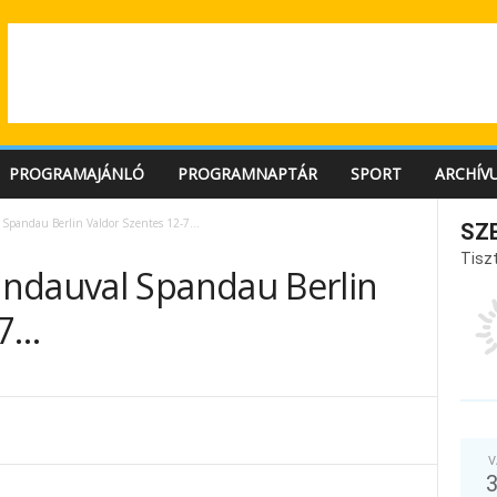
PROGRAMAJÁNLÓ
PROGRAMNAPTÁR
SPORT
ARCHÍV
Spandau Berlin Valdor Szentes 12-7…
SZ
Tiszt
ndauval Spandau Berlin
-7…
V