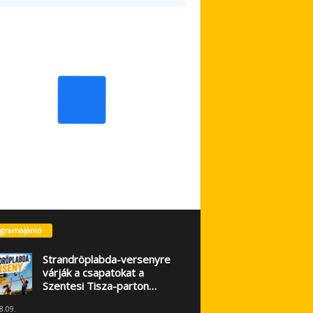
gramajánló
Strandröplabda-versenyre
várják a csapatokat a
Szentesi Tisza-parton…
8.09.