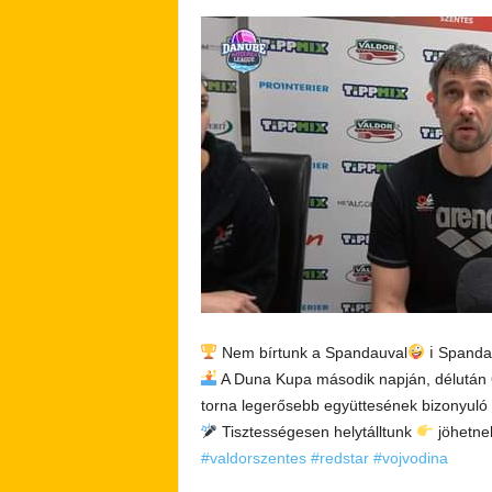
Nem bírtunk a Spandauval
ℹ Spanda
A Duna Kupa második napján, délután 6
torna legerősebb együttesének bizonyuló 
Tisztességesen helytálltunk
jöhetne
#valdorszentes
#redstar
#vojvodina