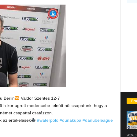
u Berlin
Valdor Szentes 12-7
Pro
 h-kor ugrott medencébe felnőtt női csapatunk, hogy a
német csapattal csatázzon.
k az értékelések
#waterpolo
#dunakupa
#danubeleague
2026.0