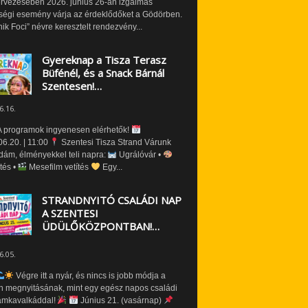
ervezésében 2026. június 26-án izgalmas
ségi esemény várja az érdeklődőket a Gödörben.
nik Foci” névre keresztelt rendezvény...
Gyereknap a Tisza Terasz
Büfénél, és a Snack Bárnál
Szentesen!…
6.16.
 programok ingyenesen elérhetők!
6.20. | 11:00
Szentesi Tisza Strand Várunk
dám, élményekkel teli napra:
Ugrálóvár •
tés •
Mesefilm vetítés
Egy...
STRANDNYITÓ CSALÁDI NAP
A SZENTESI
ÜDÜLŐKÖZPONTBAN!…
6.05.
Végre itt a nyár, és nincs is jobb módja a
n megnyitásának, mint egy egész napos családi
amkavalkáddal!
Június 21. (vasárnap)