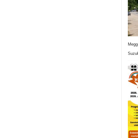
Meggo
Suzuk