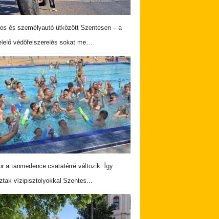
os és személyautó ütközött Szentesen – a
lelő védőfelszerelés sokat me…
r a tanmedence csatatérré változik: Így
ztak vízipisztolyokkal Szentes…