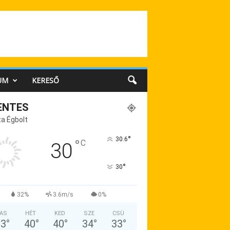
UM
KERESŐ
ENTES
a Égbolt
°
30.6
°
C
30
°
30
32%
3.6m/s
0%
AS
HÉT
KED
SZE
CSÜ
33
°
40
°
40
°
34
°
33
°