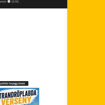
amok:
10:00...
utóbbi bejegyzések