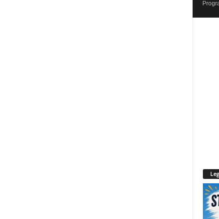
Progr
Leg