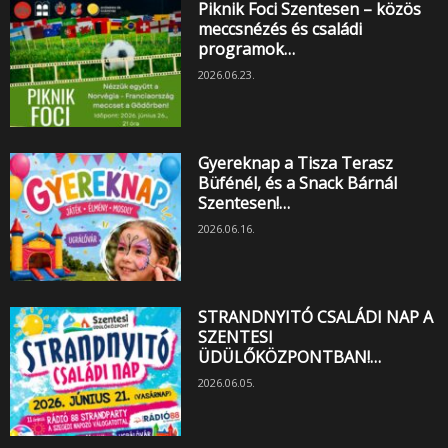
Piknik Foci Szentesen – közös
meccsnézés és családi
programok…
2026.06.23.
Gyereknap a Tisza Terasz
Büfénél, és a Snack Bárnál
Szentesen!…
2026.06.16.
STRANDNYITÓ CSALÁDI NAP A
SZENTESI
ÜDÜLŐKÖZPONTBAN!…
2026.06.05.