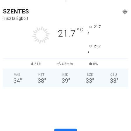
SZENTES
Tiszta Égbolt
21.7
°
C
21.7
°
21.7
°
51%
4.5m/s
0%
VAS
HÉT
KED
SZE
CSÜ
34
°
38
°
39
°
33
°
33
°