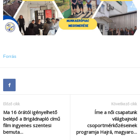
Forrás
Előző cikk
Következő cikk
Ma 16 órától igényelhető
Íme a női csapatunk
belépő a Brigádnapló című
világbajnoki
film ingyenes szentesi
csoportmérkőzéseinek
bemuta…
programja Hajrá, magyaro…