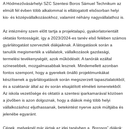
A Hódmezővásárhelyi SZC Szentesi Boros Sámuel Technikum az
elmúlt fél évben több alkalommal is ellátogatott elsősorban helyi
kis- és középvállalkozásokhoz, valamint néhány nagyvállalathoz is.
Az intézmény szem előtt tartja a projektalapú, gyakorlatorientált
oktatás fontosságát, így a 2023/2024-es tanév első felében számos
gyárlátogatást szerveztek diákjaiknak. A látogatások során a
tanulók megismerték a vállalatok, vállalkozások gazdasági,
termelési tevékenységét, azok működését. A tanórák ezáltal
színesebbek, mozgalmasabbak lesznek. Mindemellett azonban
fontos szempont, hogy a gyerekek önálló projektmunkákat
készítsenek a gyárlátogatások során megszerzett tapasztalatokból,
és a szaktanár által az év során elsajátított elméleti ismeretekből.
Az iskola vezetősége és oktatói a szentesi iparkamarával közösen
a jövőben is azon dolgoznak, hogy a diákok még több helyi
vállalkozáshoz eljuthassanak, betekintést nyerve azok múltjába és
jelenébe egyaránt.
Cégek, melyeknél már jártak az idei tanévben a „Borosos” diákok: