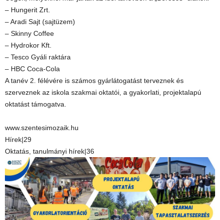
– Hungerit Zrt.
– Aradi Sajt (sajtüzem)
– Skinny Coffee
– Hydrokor Kft.
– Tesco Gyáli raktára
– HBC Coca-Cola
A tanév 2. félévére is számos gyárlátogatást terveznek és
szerveznek az iskola szakmai oktatói, a gyakorlati, projektalapú
oktatást támogatva.
www.szentesimozaik.hu
Hírek|29
Oktatás, tanulmányi hírek|36