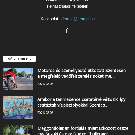
Felhasználási feltételek
Kapcsolat:
vferenc@t-email.hu
MÉG TÖBB HÍR
Motoros és személyautó ütközött Szentesen –
a megfelelő védőfelszerelés sokat me…
2026.08.08.
Amikor a tanmedence csatatérré változik: Így
csatáztak vízipisztolyokkal Szentes…
2026.08.08.
Meggondolatlan fordulás miatt ütközött össze
egy Suzuki és egy Dodge Challenger...