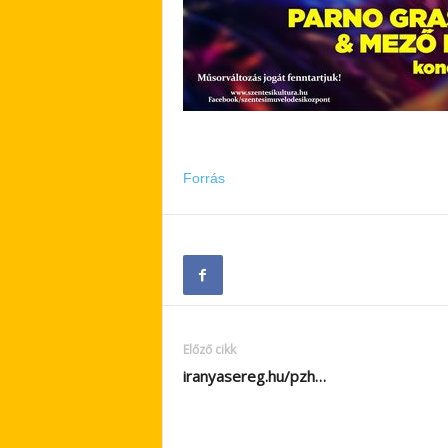
Forrás
Előző cikk
iranyasereg.hu/pzh…