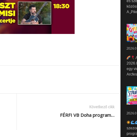
és sz
közös
A „Pik
2026.0
A
2026.0
egy vi
Arcfes
Következő cikk
2026.0
FÉRFI VB Doha program…
szezo
progr