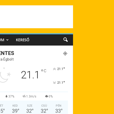
UM
KERESŐ
ENTES
a Égbolt
°
21.1
°
C
21.1
°
21.1
37%
1.3m/s
0%
ÉT
KED
SZE
CSÜ
PÉN
35
°
39
°
32
°
32
°
33
°