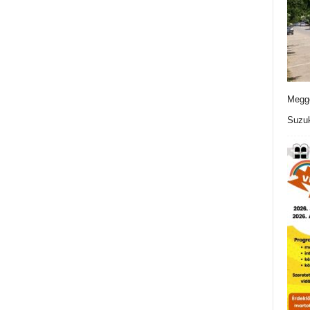
Meggo
Suzuk