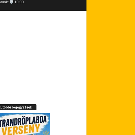
amok:
10:00...
utóbbi bejegyzések