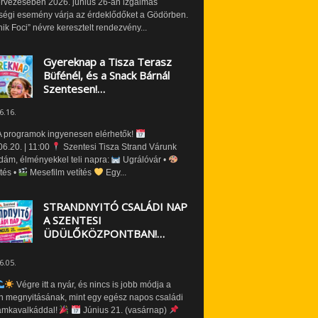
ervezésében 2026. június 26-án izgalmas
ségi esemény várja az érdeklődőket a Gödörben.
nik Foci” névre keresztelt rendezvény...
Gyereknap a Tisza Terasz
Büfénél, és a Snack Bárnál
Szentesen!…
6.16.
 programok ingyenesen elérhetők!
6.20. | 11:00
Szentesi Tisza Strand Várunk
dám, élményekkel teli napra:
Ugrálóvár •
tés •
Mesefilm vetítés
Egy...
STRANDNYITÓ CSALÁDI NAP
A SZENTESI
ÜDÜLŐKÖZPONTBAN!…
6.05.
Végre itt a nyár, és nincs is jobb módja a
n megnyitásának, mint egy egész napos családi
amkavalkáddal!
Június 21. (vasárnap)