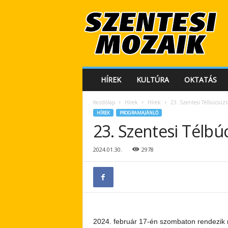
S
z
e
n
t
e
s
HÍREK
KULTÚRA
OKTATÁS
i
M
Kezdőlap
Hírek
Hírek
23. Szentesi Télbúcsúz
o
HÍREK
PROGRAMAJÁNLÓ
z
23. Szentesi Télb
a
i
k
2024.01.30.
2978
2024. február 17-én szombaton rendezik m