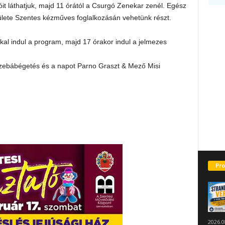
it láthatjuk, majd 11 órától a Csurgó Zenekar
zenél. Egész
ülete Szentes kézműves foglalkozásán vehetünk részt.
kkal indul a program, majd 17 órakor indul a jelmezes
szebábégetés és a napot Parno Graszt & Mező Misi
Pro
2026.0