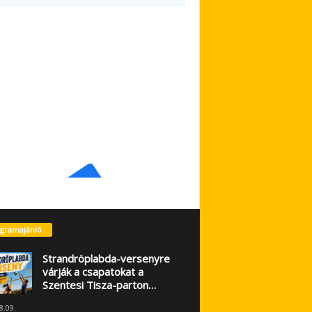
gramajánló
Strandröplabda-versenyre
várják a csapatokat a
Szentesi Tisza-parton…
8.09.