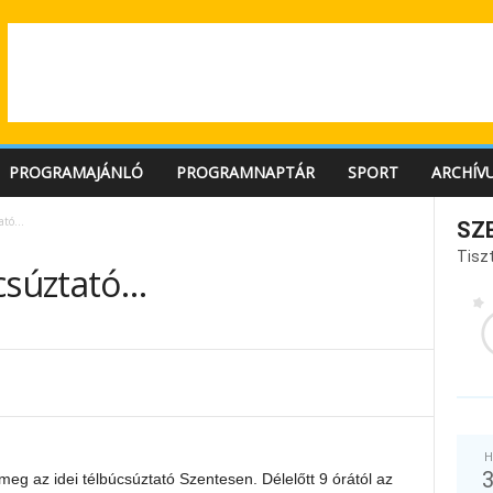
PROGRAMAJÁNLÓ
PROGRAMNAPTÁR
SPORT
ARCHÍV
tató…
SZ
Tiszt
úcsúztató…
H
eg az idei télbúcsúztató Szentesen. Délelőtt 9 órától az