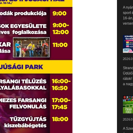
A nyár
sport 
16-án,
versen
2026.0
Strand
Üdülők
rátok!
a nagy
2026.0
A Sze