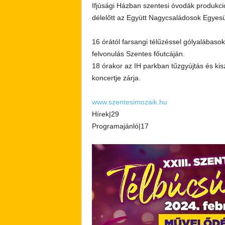
Ifjúsági Házban szentesi óvodák produkció
délelőtt az Együtt Nagycsaládosok Egyes
16 órától farsangi télűzéssel gólyalábaso
felvonulás Szentes főutcáján.
18 órakor az IH parkban tűzgyújtás és ki
koncertje zárja.
www.szentesimozaik.hu
Hírek|29
Programajánló|17