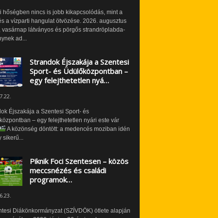
i hőségben nincs is jobb kikapcsolódás, mint a
és a vízparti hangulat ötvözése. 2026. augusztus
 vasárnap látványos és pörgős strandröplabda-
ynek ad...
Strandok Éjszakája a Szentesi
Sport- és Üdülőközpontban –
egy felejthetetlen nyá…
7.22.
ok Éjszakája a Szentesi Sport- és
özpontban – egy felejthetetlen nyári este vár
A közönség döntött: a medencés moziban idén
 sikerű...
Piknik Foci Szentesen – közös
meccsnézés és családi
programok…
6.23.
ntesi Diákönkormányzat (SZÍVDÖK) ötlete alapján