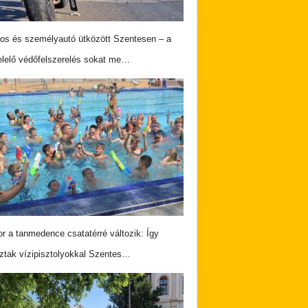
os és személyautó ütközött Szentesen – a
lelő védőfelszerelés sokat me…
r a tanmedence csatatérré változik: Így
ztak vízipisztolyokkal Szentes…