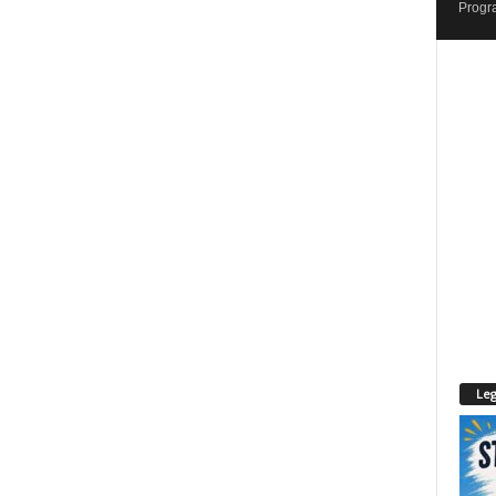
Progr
Leg