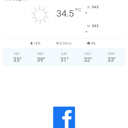
34.5
°
C
34.5
°
34.5
°
18%
0.5m/s
4%
HÉT
KED
SZE
CSÜ
PÉN
35
°
39
°
31
°
32
°
33
°