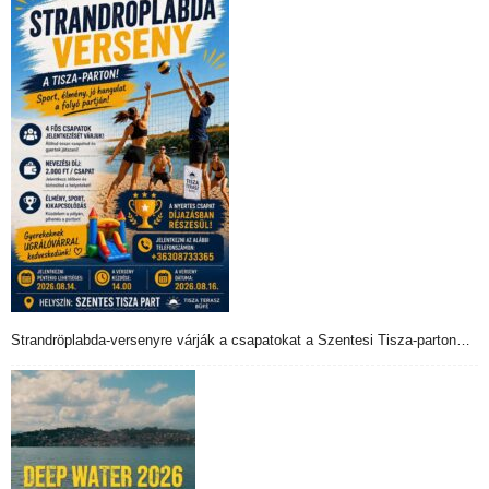
Strandröplabda-versenyre várják a csapatokat a Szentesi Tisza-parton…