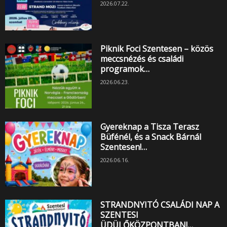
2026.07.22.
Piknik Foci Szentesen – közös
meccsnézés és családi
programok…
2026.06.23.
Gyereknap a Tisza Terasz
Büfénél, és a Snack Bárnál
Szentesen!…
2026.06.16.
STRANDNYITÓ CSALÁDI NAP A
SZENTESI
ÜDÜLŐKÖZPONTBAN!…