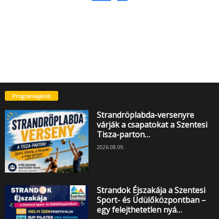
Programajánló
Strandröplabda-versenyre
várják a csapatokat a Szentesi
Tisza-parton…
2026.08.09.
Strandok Éjszakája a Szentesi
Sport- és Üdülőközpontban –
egy felejthetetlen nyá…