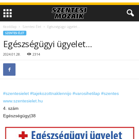
Kezdőlap
Szentesi Élet
Egészségügyi ügyelet…
SZENTESI ÉLET
Egészségügyi ügyelet…
2024.01.28.
2314
#szentesielet
#tajekozottnaklennijo
#varosihetilap
#szentes
www.szentesielet.hu
4. szám
Egészségügy|38