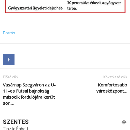
Forrás
Előző cikk
Következő cikk
Vasárnap Szegváron az U-
Komfortosabb
11-es Futsal bajnokság
városközpont…
második fordulójára került
sor….
SZENTES
Tiszta Égbolt