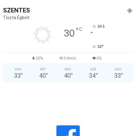
SZENTES
Tiszta Égbolt
30.6
°
C
30
°
°
30
32%
3.6m/s
0%
VAS
HÉT
KED
SZE
CSÜ
33
°
40
°
40
°
34
°
33
°