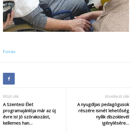
Forrás
Előző cikk
Következő cikk
A Szentesi Élet
A nyugdíjas pedagógusok
programajánlója már az új
részére ismét lehetőség
évre is! Jó szórakozást,
nyílik díszoklevél
kellemes han…
igénylésére…