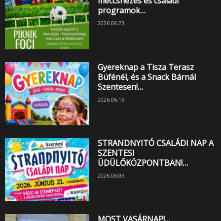
meccsnézés és családi
programok…
2026.06.23.
Gyereknap a Tisza Terasz
Büfénél, és a Snack Bárnál
Szentesen!…
2026.06.16.
STRANDNYITÓ CSALÁDI NAP A
SZENTESI
ÜDÜLŐKÖZPONTBAN!…
2026.06.05.
MOST VASÁRNAP!…