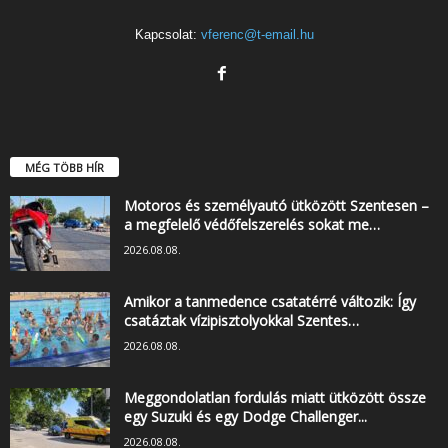
Kapcsolat:
vferenc@t-email.hu
MÉG TÖBB HÍR
Motoros és személyautó ütközött Szentesen –
a megfelelő védőfelszerelés sokat me…
2026.08.08.
Amikor a tanmedence csatatérré változik: Így
csatáztak vízipisztolyokkal Szentes…
2026.08.08.
Meggondolatlan fordulás miatt ütközött össze
egy Suzuki és egy Dodge Challenger...
2026.08.08.