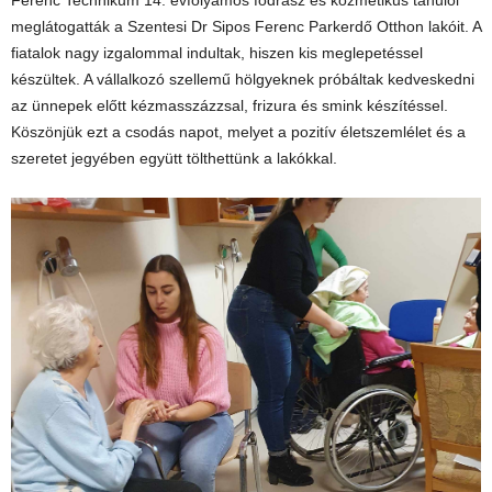
Ferenc Technikum 14. évfolyamos fodrász és kozmetikus tanulói
meglátogatták a Szentesi Dr Sipos Ferenc Parkerdő Otthon lakóit. A
fiatalok nagy izgalommal
indultak, hiszen kis meglepetéssel
készültek. A vállalkozó szellemű hölgyeknek próbáltak kedveskedni
az ünnepek előtt kézmasszázzsal, frizura és smink készítéssel.
Köszönjük ezt a csodás napot, melyet a pozitív életszemlélet és a
szeretet jegyében együtt tölthettünk a lakókkal.