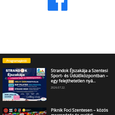
Programajánló
Strandok Éjszakája a Szentesi
Sport- és Üdülőközpontban –
egy felejthetetlen nyá…
2026.07.22.
Piknik Foci Szentesen – közös