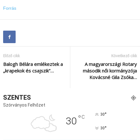
Forrás
Előző cikk
Következő cikk
Balogh Bélára emlékeztek a
A magyarországi Rotary
„krapekok és csajszik”…
második női kormányzója
Kovácsné Gila Zsóka…
SZENTES
Szórványos Felhőzet
°
30
°
C
30
°
30