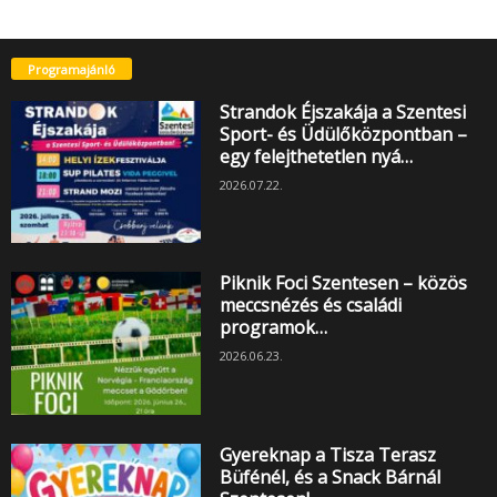
Programajánló
Strandok Éjszakája a Szentesi
Sport- és Üdülőközpontban –
egy felejthetetlen nyá…
2026.07.22.
Piknik Foci Szentesen – közös
meccsnézés és családi
programok…
2026.06.23.
Gyereknap a Tisza Terasz
Büfénél, és a Snack Bárnál