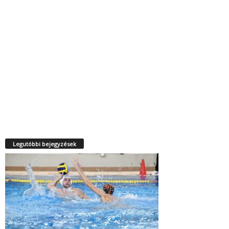
Legutóbbi bejegyzések