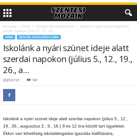
Kezdőlap
Hírek
Oktatás, tanulmányi hírek
Iskolánk a nyári szünet ideje alatt
szerdai napokon (július 5., 12., 19.,...
HÍREK
OKTATÁS, TANULMÁNYI HÍREK
Iskolánk a nyári szünet ideje alatt
szerdai napokon (július 5., 12., 19.,
26., a…
2023.07.01.
741
Iskolánk a nyári szünet ideje alatt szerdai napokon (július 5., 12.,
19., 26., augusztus 2., 9., 16.) 9 és 12 óra között tart ügyeletet.
Ekkor van lehetőség iskolalátogatási igazolás kiállítására,