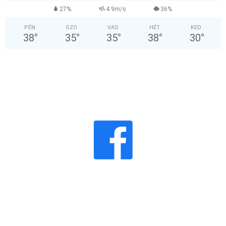
27%
4.9m/s
36%
PÉN
SZO
VAS
HÉT
KED
38
°
35
°
35
°
38
°
30
°