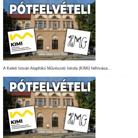
A Keleti István Alapfokú Művészeti Iskola (KIMI) felhívása…