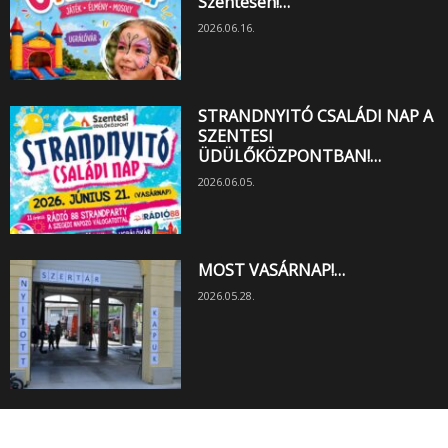
Szentesen!…
2026.06.16.
STRANDNYITÓ CSALÁDI NAP A
SZENTESI
ÜDÜLŐKÖZPONTBAN!…
2026.06.05.
MOST VASÁRNAP!…
2026.05.28.