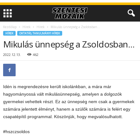
Kezdőlap
Hírek
Hírek
Mikulás ünnepség a Zsoldosban…
HÍREK
OKTATÁS, TANULMÁNYI HÍREK
Mikulás ünnepség a Zsoldosban…
2022.12.13.
462
Idén is megrendezésre került iskolánkban, a mára már
hagyományossá vált mikulásünnepség, amelyen a dolgozók
gyermekei vehettek részt. Ez az ünnepség nem csak a gyermekek
számára jelentett élményt, hanem a szülők számára is felért egy
csapatépítő programmal. Köszönjük, hogy megvalósulhatott.
#hszczsoldos