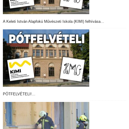
A Keleti István Alapfokú Művészeti Iskola (KIMI) felhívása…
PÓTFELVÉTELI!…