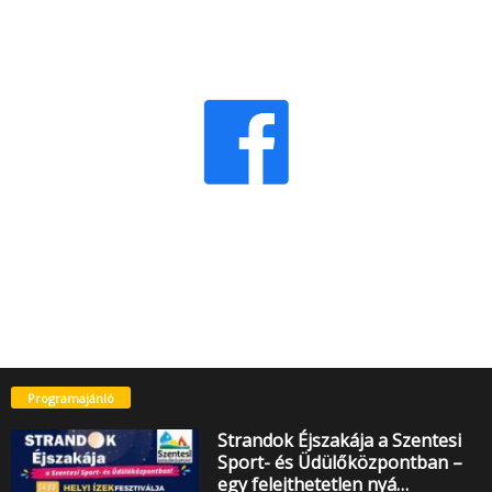
Programajánló
Strandok Éjszakája a Szentesi
Sport- és Üdülőközpontban –
egy felejthetetlen nyá…