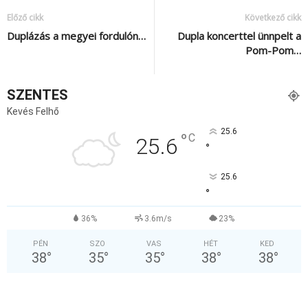
Előző cikk
Következő cikk
Duplázás a megyei fordulón…
Dupla koncerttel ünnpelt a
Pom-Pom…
SZENTES
Kevés Felhő
25.6
°
C
25.6
°
25.6
°
36%
3.6m/s
23%
PÉN
SZO
VAS
HÉT
KED
38
°
35
°
35
°
38
°
38
°