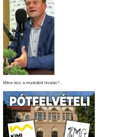
Mikor lesz a munkából hivatás?…